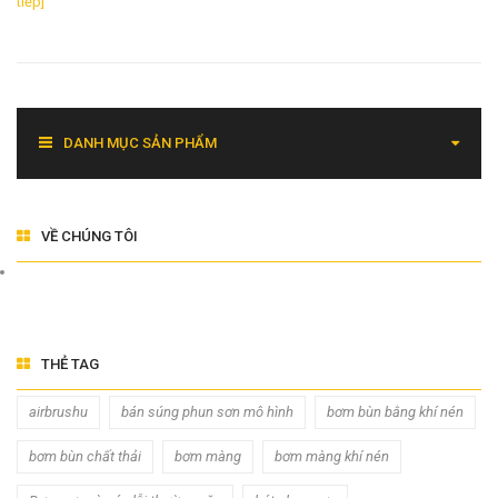
tiếp]
DANH MỤC SẢN PHẨM
VỀ CHÚNG TÔI
THẺ TAG
airbrushu
bán súng phun sơn mô hình
bơm bùn bằng khí nén
bơm bùn chất thải
bơm màng
bơm màng khí nén