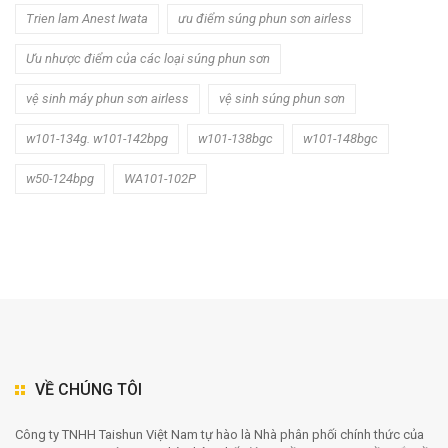
Trien lam Anest Iwata
ưu điểm súng phun sơn airless
Ưu nhược điểm của các loại súng phun sơn
vệ sinh máy phun sơn airless
vệ sinh súng phun sơn
w101-134g. w101-142bpg
w101-138bgc
w101-148bgc
w50-124bpg
WA101-102P
VỀ CHÚNG TÔI
Công ty TNHH Taishun Việt Nam tự hào là Nhà phân phối chính thức của