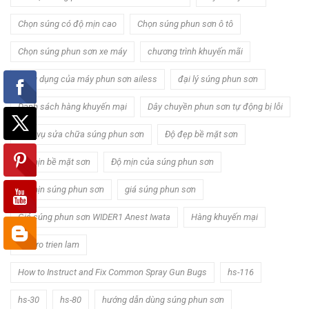
Chọn súng có độ mịn cao
Chọn súng phun sơn ô tô
Chọn súng phun sơn xe máy
chương trình khuyến mãi
công dụng của máy phun sơn ailess
đại lý súng phun sơn
Danh sách hàng khuyến mại
Dây chuyền phun sơn tự động bị lỗi
dịch vụ sửa chữa súng phun sơn
Độ đẹp bề mặt sơn
Độ mịn bề mặt sơn
Độ mịn của súng phun sơn
Độ mịn súng phun sơn
giá súng phun sơn
Giá súng phun sơn WIDER1 Anest Iwata
Hàng khuyến mại
Hoi tro trien lam
How to Instruct and Fix Common Spray Gun Bugs
hs-116
hs-30
hs-80
hướng dẫn dùng súng phun sơn