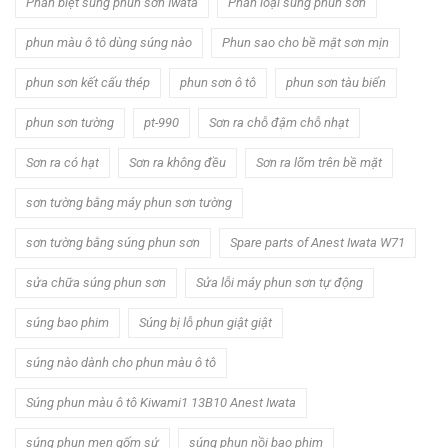
Phân biệt súng phun sơn Iwata
Phân loại súng phun sơn
phun màu ô tô dùng súng nào
Phun sao cho bề mặt sơn mịn
phun sơn kết cấu thép
phun sơn ô tô
phun sơn tàu biển
phun sơn tường
pt-990
Sơn ra chỗ đậm chỗ nhạt
Sơn ra có hạt
Sơn ra không đều
Sơn ra lõm trên bề mặt
sơn tường bằng máy phun sơn tường
sơn tường bằng súng phun sơn
Spare parts of Anest Iwata W71
sửa chữa súng phun sơn
Sửa lỗi máy phun sơn tự động
súng bao phim
Súng bị lỗ phun giật giật
súng nào dành cho phun màu ô tô
Súng phun màu ô tô Kiwami1 13B10 Anest Iwata
súng phun men gốm sứ
súng phun nồi bao phim