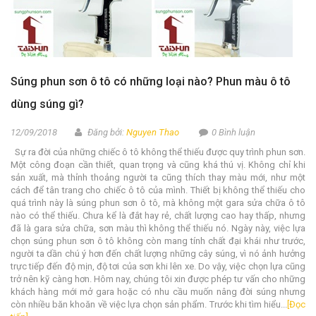
Súng phun sơn ô tô có những loại nào? Phun màu ô tô
dùng súng gì?
12/09/2018
Đăng bởi:
Nguyen Thao
0 Bình luận
Sự ra đời của những chiếc ô tô không thể thiếu được quy trình phun sơn.
Một công đoạn cần thiết, quan trọng và cũng khá thú vị. Không chỉ khi
sản xuất, mà thỉnh thoảng người ta cũng thích thay màu mới, như một
cách để tân trang cho chiếc ô tô của mình. Thiết bị không thể thiếu cho
quá trình này là súng phun sơn ô tô, mà không một gara sửa chữa ô tô
nào có thể thiếu. Chưa kể là đắt hay rẻ, chất lượng cao hay thấp, nhưng
đã là gara sửa chữa, sơn màu thì không thể thiếu nó. Ngày này, việc lựa
chọn súng phun sơn ô tô không còn mang tính chất đại khái như trước,
người ta dần chú ý hơn đến chất lượng những cây súng, vì nó ảnh hưởng
trực tiếp đến độ mịn, độ tơi của sơn khi lên xe. Do vậy, việc chọn lựa cũng
trở nên kỹ càng hơn. Hôm nay, chúng tôi xin được phép tư vấn cho những
khách hàng mới mở gara hoặc có nhu cầu muốn nâng đời súng nhưng
còn nhiều băn khoăn về việc lựa chọn sản phẩm. Trước khi tìm hiểu...
[Đọc