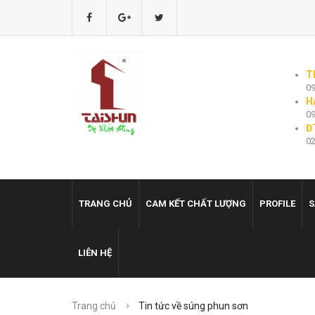
T
09
H
09
Đ
02
TRANG CHỦ
CAM KẾT CHẤT LƯỢNG
PROFILE
S
LIÊN HỆ
Trang chủ
Tin tức về súng phun sơn