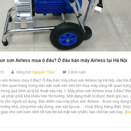
n sơn Airless mua ở đâu? Ở đâu bán máy Airless tại Hà Nội
19
Đăng bởi:
Nguyen Thao
0 Bình luận
 sơn Airless mua ở đâu? Ở đâu bán máy phun sơn Airless tại Hà Nội, câu hỏi đ
vì tầm quan trọng trong việc sản xuất nên việc tìm mua máy cũng rất quan trọ
trong quá trình xử lý kỹ thuật sau này. 1. Máy phun sơn Airless mua ở đâu? 
và phân phối khá nhiều trên thị trường. Một dạng thiết bị được đánh giá cao,
 trị cho người sử dụng. Đặc điểm của máy phun sơn Airless: - Được ứng dụng 
 tường nhà, công trình xây dựng, sơn sàn Epoxy… - Hoạt động bằng điện: Đây 
giúp cho sơn bám dính tốt hơn lên bề mặt sản phẩm, hạn chế tàn sơn bay...
[Đọ