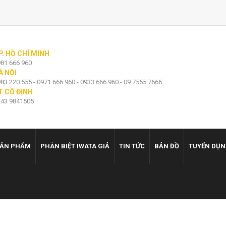
P. HỒ CHÍ MINH
81 666 960
À NỘI
83 220 555 - 0971 666 960 - 0933 666 960 - 09 7555 7666
T CỐ ĐỊNH
43 9841505
ẢN PHẨM
PHÂN BIỆT IWATA GIẢ
TIN TỨC
BẢN ĐỒ
TUYỂN DỤ