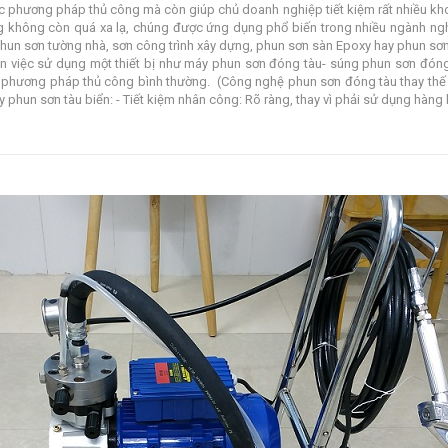
c phương pháp thủ công mà còn giúp chủ doanh nghiệp tiết kiệm rất nhiều kho
g không còn quá xa lạ, chúng được ứng dụng phổ biến trong nhiều ngành ngh
phun sơn tường nhà, sơn công trình xây dựng, phun sơn sàn Epoxy hay phun sơn
n việc sử dụng một thiết bị như máy phun sơn đóng tàu- súng phun sơn đóng 
 phương pháp thủ công bình thường. (Công nghệ phun sơn đóng tàu thay thế
 phun sơn tàu biển: - Tiết kiệm nhân công: Rõ ràng, thay vì phải sử dụng hàng l