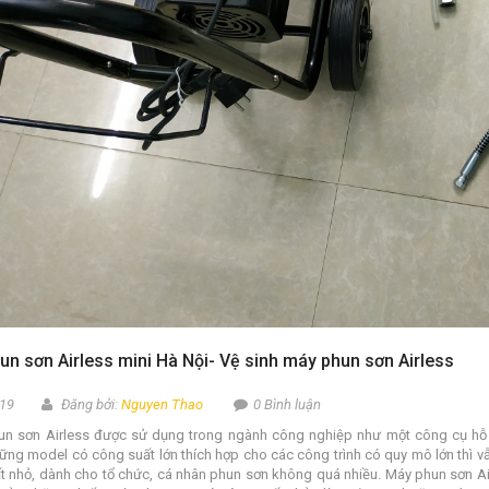
n sơn Airless mini Hà Nội- Vệ sinh máy phun sơn Airless
19
Đăng bởi:
Nguyen Thao
0 Bình luận
 sơn Airless được sử dụng trong ngành công nghiệp như một công cụ hỗ trợ
ững model có công suất lớn thích hợp cho các công trình có quy mô lớn thì v
 nhỏ, dành cho tổ chức, cá nhân phun sơn không quá nhiều. Máy phun sơn Airl