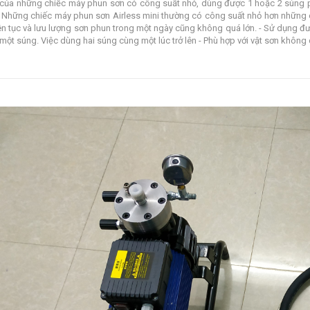
 của những chiếc máy phun sơn có công suất nhỏ, dùng được 1 hoặc 2 súng p
: Những chiếc máy phun sơn Airless mini thường có công suất nhỏ hơn những
iên tục và lưu lượng sơn phun trong một ngày cũng không quá lớn. - Sử dụng đư
một súng. Việc dùng hai súng cùng một lúc trở lên - Phù hợp với vật sơn không quá