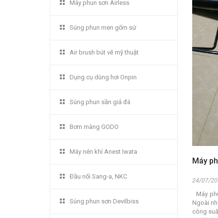
Máy phun sơn Airless
Súng phun men gốm sứ
Air brush bút vẽ mỹ thuật
Dụng cụ dùng hơi Onpin
Súng phun sần giả đá
Bơm màng GODO
Máy nén khí Anest Iwata
Máy phu
Đầu nối Sang-a, NKC
24/07/20
Máy phun
Súng phun sơn Devilbiss
Ngoài nh
công suất