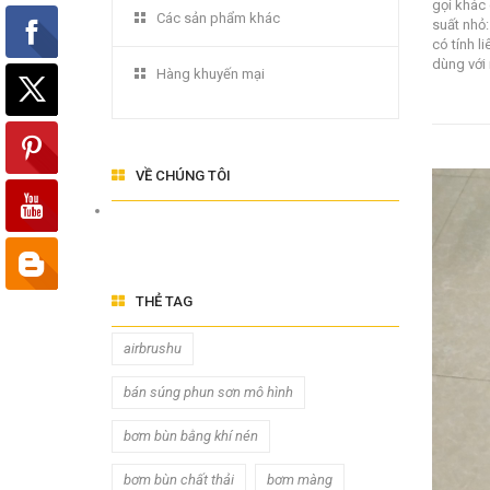
gọi khác
Các sản phẩm khác
suất nhỏ
có tính l
dùng với 
Hàng khuyến mại
VỀ CHÚNG TÔI
THẺ TAG
airbrushu
bán súng phun sơn mô hình
bơm bùn bằng khí nén
bơm bùn chất thải
bơm màng