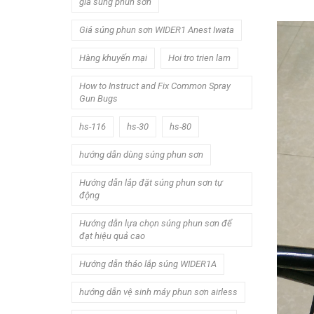
giá súng phun sơn
Giá súng phun sơn WIDER1 Anest Iwata
Hàng khuyến mại
Hoi tro trien lam
How to Instruct and Fix Common Spray
Gun Bugs
hs-116
hs-30
hs-80
hướng dẫn dùng súng phun sơn
Hướng dẫn lắp đặt súng phun sơn tự
động
Hướng dẫn lựa chọn súng phun sơn để
đạt hiệu quả cao
Hướng dẫn tháo lắp súng WIDER1A
hướng dẫn vệ sinh máy phun sơn airless