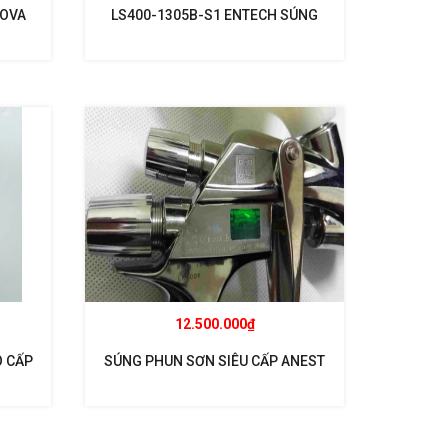
NOVA
LS400-1305B-S1 ENTECH SÚNG
ATA
PHUN SƠN
MM
12.500.000₫
 CẤP
SÚNG PHUN SƠN SIÊU CẤP ANEST
 MẠI
IWATA SUPERNOVA