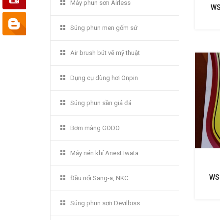
Máy phun sơn Airless
WS
NHẤ
Súng phun men gốm sứ
Air brush bút vẽ mỹ thuật
Dụng cụ dùng hơi Onpin
Súng phun sần giả đá
Bơm màng GODO
Máy nén khí Anest Iwata
WS
Đầu nối Sang-a, NKC
Súng phun sơn Devilbiss