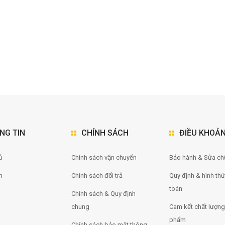
NG TIN
CHÍNH SÁCH
ĐIỀU KHOẢ
̉
Chính sách vận chuyển
Bảo hành & Sửa ch
m
Chính sách đổi trả
Quy định & hình th
toán
Chính sách & Quy định
chung
Cam kết chất lượng
phẩm
Chính sách bảo mật thông