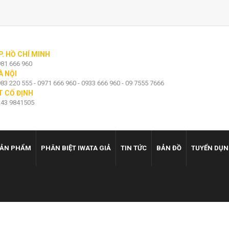
P. HỒ CHÍ MINH
81 666 960
À NỘI
83 220 555 - 0971 666 960 - 0933 666 960 - 09 7555 7666
T CỐ ĐỊNH
43 9841505
ẢN PHẨM
PHÂN BIỆT IWATA GIẢ
TIN TỨC
BẢN ĐỒ
TUYỂN DỤ