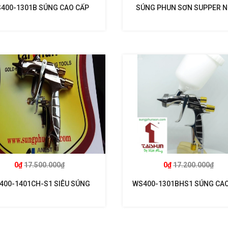
400-1301B SÚNG CAO CẤP
SÚNG PHUN SƠN SUPPER 
T SUPERNOVA KHUYẾN MẠI
LS400-ETS14-S1 ANEST IW
COMBO KÈM KIM BÉC 1.3
0₫
17.500.000₫
0₫
17.200.000₫
400-1401CH-S1 SIÊU SÚNG
WS400-1301BHS1 SÚNG CAO
SUPERNOVA
NHẤT SUPERNOVA KHUYẾN