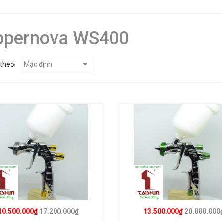
ppernova WS400
theo:
Mặc định
10.500.000₫
17.200.000₫
13.500.000₫
20.000.000