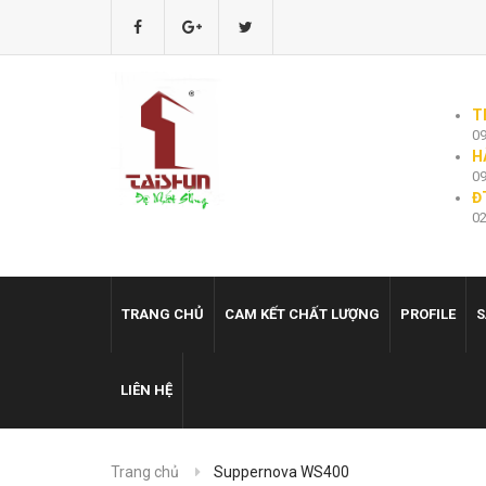
T
09
H
09
Đ
02
TRANG CHỦ
CAM KẾT CHẤT LƯỢNG
PROFILE
S
LIÊN HỆ
Trang chủ
Suppernova WS400