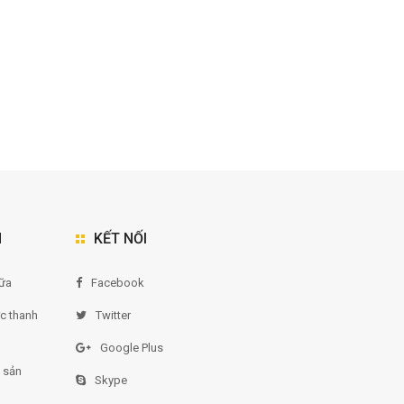
N
KẾT NỐI
ữa
Facebook
ức thanh
Twitter
Google Plus
 sản
Skype