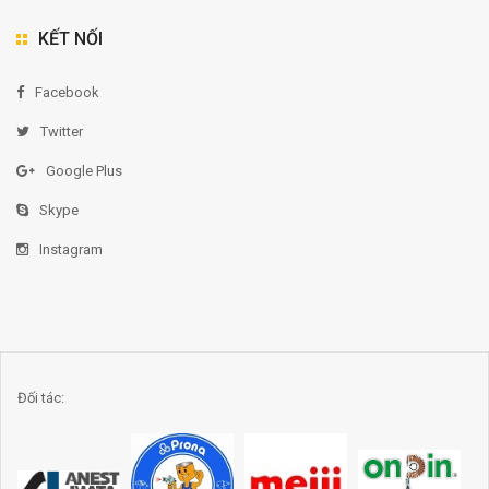
KẾT NỐI
Facebook
Twitter
Google Plus
Skype
Instagram
Đối tác: