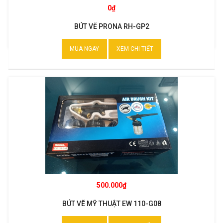
0₫
BÚT VẼ PRONA RH-GP2
MUA NGAY
XEM CHI TIẾT
500.000₫
BÚT VẼ MỸ THUẬT EW 110-G08