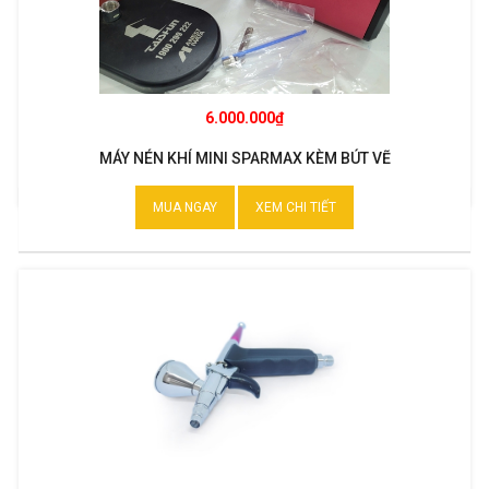
6.000.000₫
MÁY NÉN KHÍ MINI SPARMAX KÈM BÚT VẼ
MUA NGAY
XEM CHI TIẾT