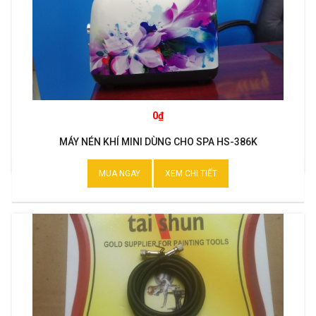
0₫
MÁY NÉN KHÍ MINI DÙNG CHO SPA HS-386K
MUA NGAY
XEM CHI TIẾT