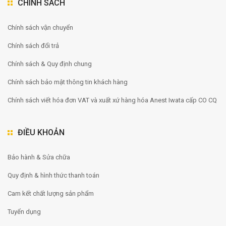
CHÍNH SÁCH
Chính sách vận chuyển
Chính sách đổi trả
Chính sách & Quy định chung
Chính sách bảo mật thông tin khách hàng
Chính sách viết hóa đơn VAT và xuất xứ hàng hóa Anest Iwata cấp CO CQ
ĐIỀU KHOẢN
Bảo hành & Sửa chữa
Quy định & hình thức thanh toán
Cam kết chất lượng sản phẩm
Tuyển dụng