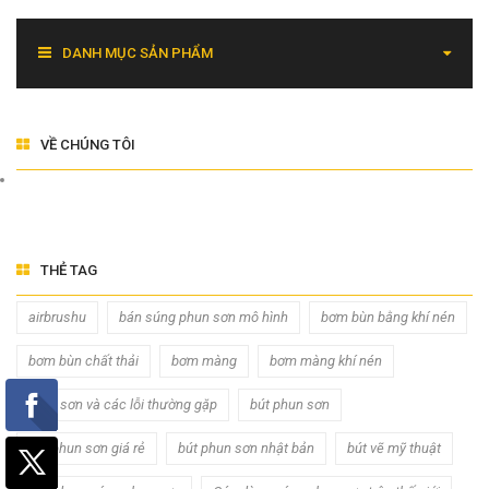
DANH MỤC SẢN PHẨM
VỀ CHÚNG TÔI
THẺ TAG
airbrushu
bán súng phun sơn mô hình
bơm bùn bằng khí nén
bơm bùn chất thải
bơm màng
bơm màng khí nén
Bơm sơn và các lỗi thường gặp
bút phun sơn
bút phun sơn giá rẻ
bút phun sơn nhật bản
bút vẽ mỹ thuật