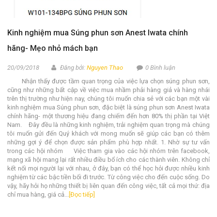
Kinh nghiệm mua Súng phun sơn Anest Iwata chính
hãng- Mẹo nhỏ mách bạn
20/09/2018
Đăng bởi:
Nguyen Thao
0 Bình luận
Nhận thấy được tầm quan trọng của việc lựa chọn súng phun sơn,
cũng như những bất cập về việc mua nhầm phải hàng giả và hàng nhái
trên thị trường như hiện nay, chúng tôi muốn chia sẻ với các bạn một vài
kinh nghiệm mua Súng phun sơn, đặc biệt là súng phun sơn Anest Iwata
chính hãng- một thương hiệu đang chiếm đến hơn 80% thị phần tại Việt
Nam. Đây đều là những kinh nghiệm, trải nghiệm quan trọng mà chúng
tôi muốn gửi đến Quý khách với mong muốn sẽ giúp các bạn có thêm
những gợi ý để chọn được sản phẩm phù hợp nhất. 1. Nhờ sự tư vấn
trong các hội nhóm Việc tham gia vào các hội nhóm trên facebook,
mạng xã hội mang lại rất nhiều điều bổ ích cho các thành viên. Không chỉ
kết nối mọi người lại với nhau, ở đây, bạn có thể học hỏi được nhiều kinh
nghiệm từ các bậc tiền bối đi trước. Từ công việc cho đến cuộc sống. Do
vậy, hãy hỏi họ những thiết bị liên quan đến công việc, tất cả mọi thứ: địa
chỉ mua hàng, giá cả...
[Đọc tiếp]