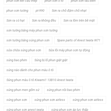
phun sơn kết cấu thép
phun sơn ô tô
phun sơn tàu biển
phun sơn tường
pt-990
Sơn ra chỗ đậm chỗ nhạt
Sơn ra có hạt
Sơn ra không đều
Sơn ra lõm trên bề mặt
sơn tường bằng máy phun sơn tường
sơn tường bằng súng phun sơn
Spare parts of Anest Iwata W71
sửa chữa súng phun sơn
Sửa lỗi máy phun sơn tự động
súng bao phim
Súng bị lỗ phun giật giật
súng nào dành cho phun màu ô tô
Súng phun màu ô tô Kiwami1 13B10 Anest Iwata
súng phun men gốm sứ
súng phun nồi bao phim
súng phun sơn
súng phun sơn airless
súng phun sơn airless
súng phun sơn anest iwata
súng phun sơn áp lực thấp