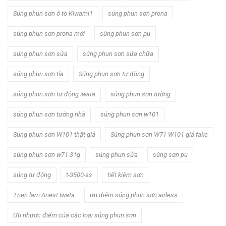
Súng phun sơn ô to Kiwami1
súng phun sơn prona
súng phun sơn prona mới
súng phun sơn pu
súng phun sơn sửa
súng phun sơn sửa chữa
súng phun sơn tỉa
Súng phun sơn tự động
súng phun sơn tự động iwata
súng phun sơn tường
súng phun sơn tường nhà
súng phun sơn w101
Súng phun sơn W101 thật giả
Súng phun sơn W71 W101 giả fake
súng phun sơn w71-31g
súng phun sửa
súng sơn pu
súng tự động
t-3500-ss
tiết kiệm sơn
Trien lam Anest Iwata
ưu điểm súng phun sơn airless
Ưu nhược điểm của các loại súng phun sơn