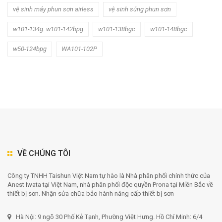
vệ sinh máy phun sơn airless
vệ sinh súng phun sơn
w101-134g. w101-142bpg
w101-138bgc
w101-148bgc
w50-124bpg
WA101-102P
VỀ CHÚNG TÔI
Công ty TNHH Taishun Việt Nam tự hào là Nhà phân phối chính thức của
Anest Iwata tại Việt Nam, nhà phân phối độc quyền Prona tại Miền Bắc về
thiết bị sơn. Nhận sửa chữa bảo hành nâng cấp thiết bị sơn
Hà Nội: 9 ngõ 30 Phố Kẻ Tạnh, Phường Việt Hưng. Hồ Chí Minh: 6/4