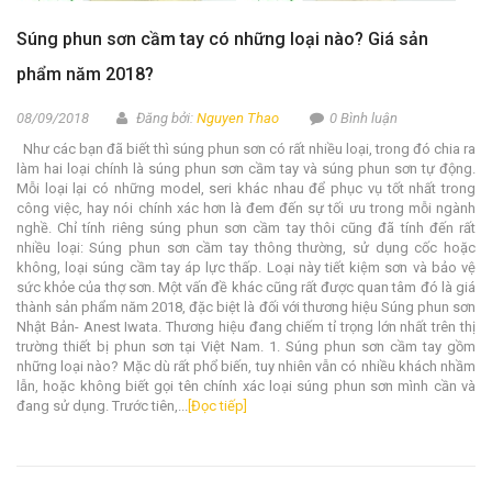
Súng phun sơn cầm tay có những loại nào? Giá sản
phẩm năm 2018?
08/09/2018
Đăng bởi:
Nguyen Thao
0 Bình luận
Như các bạn đã biết thì súng phun sơn có rất nhiều loại, trong đó chia ra
làm hai loại chính là súng phun sơn cầm tay và súng phun sơn tự động.
Mỗi loại lại có những model, seri khác nhau để phục vụ tốt nhất trong
công việc, hay nói chính xác hơn là đem đến sự tối ưu trong mỗi ngành
nghề. Chỉ tính riêng súng phun sơn cầm tay thôi cũng đã tính đến rất
nhiều loại: Súng phun sơn cầm tay thông thường, sử dụng cốc hoặc
không, loại súng cầm tay áp lực thấp. Loại này tiết kiệm sơn và bảo vệ
sức khỏe của thợ sơn. Một vấn đề khác cũng rất được quan tâm đó là giá
thành sản phẩm năm 2018, đặc biệt là đối với thương hiệu Súng phun sơn
Nhật Bản- Anest Iwata. Thương hiệu đang chiếm tỉ trọng lớn nhất trên thị
trường thiết bị phun sơn tại Việt Nam. 1. Súng phun sơn cầm tay gồm
những loại nào? Mặc dù rất phổ biến, tuy nhiên vẫn có nhiều khách nhầm
lẫn, hoặc không biết gọi tên chính xác loại súng phun sơn mình cần và
đang sử dụng. Trước tiên,...
[Đọc tiếp]