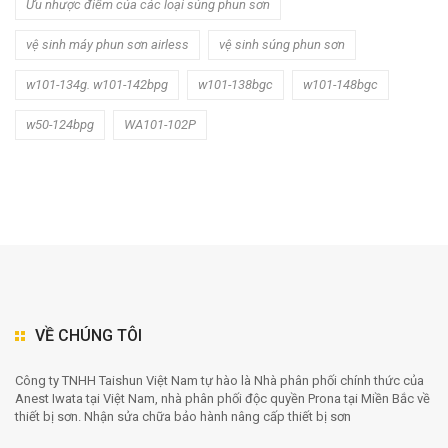
Ưu nhược điểm của các loại súng phun sơn
vệ sinh máy phun sơn airless
vệ sinh súng phun sơn
w101-134g. w101-142bpg
w101-138bgc
w101-148bgc
w50-124bpg
WA101-102P
VỀ CHÚNG TÔI
Công ty TNHH Taishun Việt Nam tự hào là Nhà phân phối chính thức của
Anest Iwata tại Việt Nam, nhà phân phối độc quyền Prona tại Miền Bắc về
thiết bị sơn. Nhận sửa chữa bảo hành nâng cấp thiết bị sơn