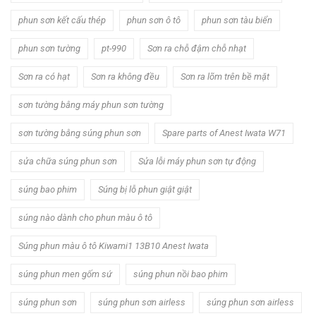
phun sơn kết cấu thép
phun sơn ô tô
phun sơn tàu biển
phun sơn tường
pt-990
Sơn ra chỗ đậm chỗ nhạt
Sơn ra có hạt
Sơn ra không đều
Sơn ra lõm trên bề mặt
sơn tường bằng máy phun sơn tường
sơn tường bằng súng phun sơn
Spare parts of Anest Iwata W71
sửa chữa súng phun sơn
Sửa lỗi máy phun sơn tự động
súng bao phim
Súng bị lỗ phun giật giật
súng nào dành cho phun màu ô tô
Súng phun màu ô tô Kiwami1 13B10 Anest Iwata
súng phun men gốm sứ
súng phun nồi bao phim
súng phun sơn
súng phun sơn airless
súng phun sơn airless