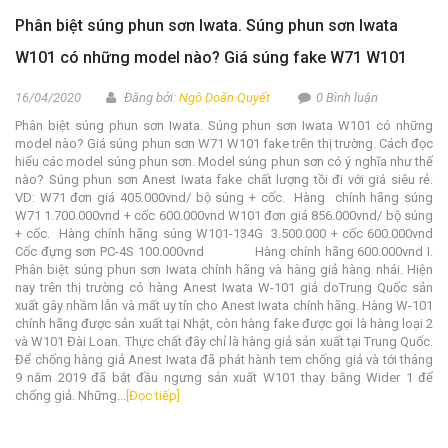
Phân biệt súng phun sơn Iwata. Súng phun sơn Iwata
W101 có những model nào? Giá súng fake W71 W101
16/04/2020
Đăng bởi:
Ngô Doãn Quyết
0 Bình luận
Phân biệt súng phun sơn Iwata. Súng phun sơn Iwata W101 có những
model nào? Giá súng phun sơn W71 W101 fake trên thị trường. Cách đọc
hiểu các model súng phun sơn. Model súng phun sơn có ý nghĩa như thế
nào? Súng phun sơn Anest Iwata fake chất lượng tồi đi với giá siêu rẻ.
VD: W71 đơn giá 405.000vnd/ bộ súng + cốc. Hàng chính hãng súng
W71 1.700.000vnd + cốc 600.000vnd W101 đơn giá 856.000vnd/ bộ súng
+ cốc. Hàng chính hãng súng W101-134G 3.500.000 + cốc 600.000vnd
Cốc đựng sơn PC-4S 100.000vnd Hàng chính hãng 600.000vnd I.
Phân biệt súng phun sơn Iwata chính hãng và hàng giả hàng nhái. Hiện
nay trên thị trường có hàng Anest Iwata W-101 giả doTrung Quốc sản
xuất gây nhầm lẫn và mất uy tín cho Anest Iwata chính hãng. Hàng W-101
chính hãng được sản xuất tại Nhật, còn hàng fake được gọi là hàng loại 2
và W101 Đài Loan. Thực chất đây chỉ là hàng giả sản xuất tại Trung Quốc.
Để chống hàng giả Anest Iwata đã phát hành tem chống giả và tới tháng
9 năm 2019 đã bắt đầu ngưng sản xuất W101 thay bằng Wider 1 để
chống giả. Những...
[Đọc tiếp]