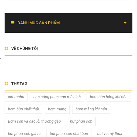
DANH MỤC SẢN PHẨM
VỀ CHÚNG TÔI
THẺ TAG
airbrushu
bán súng phun sơn mô hình
bơm bùn bằng khí nén
bơm bùn chất thải
bơm màng
bơm màng khí nén
Bơm sơn và các lỗi thường gặp
bút phun sơn
bút phun sơn giá rẻ
bút phun sơn nhật bản
bút vẽ mỹ thuật