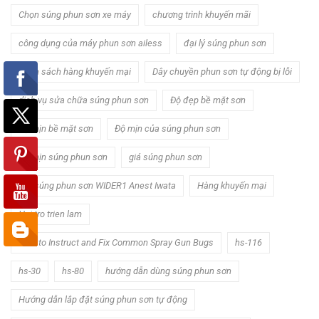
Chọn súng phun sơn xe máy
chương trình khuyến mãi
công dụng của máy phun sơn ailess
đại lý súng phun sơn
Danh sách hàng khuyến mại
Dây chuyền phun sơn tự động bị lỗi
dịch vụ sửa chữa súng phun sơn
Độ đẹp bề mặt sơn
Độ mịn bề mặt sơn
Độ mịn của súng phun sơn
Độ mịn súng phun sơn
giá súng phun sơn
Giá súng phun sơn WIDER1 Anest Iwata
Hàng khuyến mại
Hoi tro trien lam
How to Instruct and Fix Common Spray Gun Bugs
hs-116
hs-30
hs-80
hướng dẫn dùng súng phun sơn
Hướng dẫn lắp đặt súng phun sơn tự động