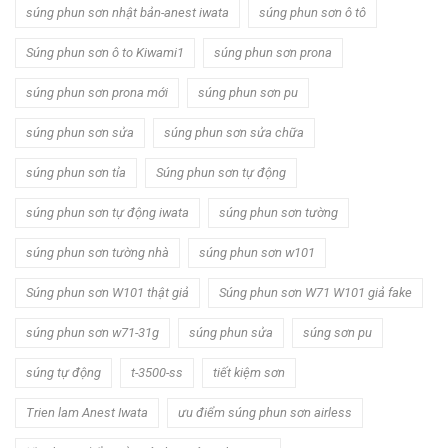
súng phun sơn nhật bản-anest iwata
súng phun sơn ô tô
Súng phun sơn ô to Kiwami1
súng phun sơn prona
súng phun sơn prona mới
súng phun sơn pu
súng phun sơn sửa
súng phun sơn sửa chữa
súng phun sơn tỉa
Súng phun sơn tự động
súng phun sơn tự động iwata
súng phun sơn tường
súng phun sơn tường nhà
súng phun sơn w101
Súng phun sơn W101 thật giả
Súng phun sơn W71 W101 giả fake
súng phun sơn w71-31g
súng phun sửa
súng sơn pu
súng tự động
t-3500-ss
tiết kiệm sơn
Trien lam Anest Iwata
ưu điểm súng phun sơn airless