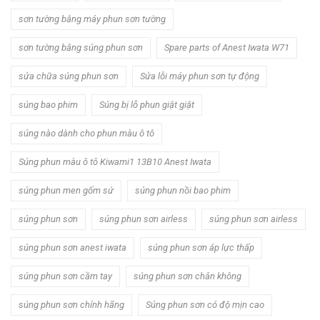
sơn tường bằng máy phun sơn tường
sơn tường bằng súng phun sơn
Spare parts of Anest Iwata W71
sửa chữa súng phun sơn
Sửa lỗi máy phun sơn tự động
súng bao phim
Súng bị lỗ phun giật giật
súng nào dành cho phun màu ô tô
Súng phun màu ô tô Kiwami1 13B10 Anest Iwata
súng phun men gốm sứ
súng phun nồi bao phim
súng phun sơn
súng phun sơn airless
súng phun sơn airless
súng phun sơn anest iwata
súng phun sơn áp lực thấp
súng phun sơn cầm tay
súng phun sơn chân không
súng phun sơn chính hãng
Súng phun sơn có độ mịn cao