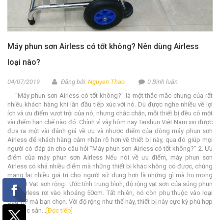
Máy phun sơn Airless có tốt không? Nên dùng Airless
loại nào?
04/07/2019
Đăng bởi:
Nguyen Thao
0 Bình luận
"Máy phun sơn Airless có tốt không?" là một thắc mắc chung của rất
nhiều khách hàng khi lần đầu tiếp xúc với nó. Dù được nghe nhiều về lợi
ích và ưu điểm vượt trội của nó, nhưng chắc chắn, mỗi thiết bị đều có một
vài điểm hạn chế nào đó. Chính vì vậy hôm nay Taishun Việt Nam xin được
đưa ra một vài đánh giá về ưu và nhược điểm của dòng máy phun sơn
Airless để khách hàng cảm nhận rõ hơn về thiết bị này, qua đó giúp mọi
người có đáp án cho câu hỏi “Máy phun sơn Airless có tốt không?” 2. Ưu
điểm của máy phun sơn Airless Nếu nói về ưu điểm, máy phun sơn
Airless có khá nhiều điểm mà những thiết bị khác không có được, chúng
mang lại nhiều giá trị cho người sử dụng hơn là những gì mà họ mong
đợi. 2.1 Vạt sơn rộng: Ước tính trung bình, độ rộng vạt sơn của súng phun
sơn Airless rơi vào khoảng 50cm. Tất nhiên, nó còn phụ thuộc vào loại
đầu TIP mà bạn chọn. Với độ rộng như thế này, thiết bị này cực kỳ phù hợp
cho các sản...
[Đọc tiếp]