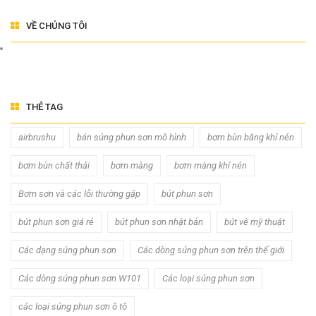
VỀ CHÚNG TÔI
THẺ TAG
airbrushu
bán súng phun sơn mô hình
bơm bùn bằng khí nén
bơm bùn chất thải
bơm màng
bơm màng khí nén
Bơm sơn và các lỗi thường gặp
bút phun sơn
bút phun sơn giá rẻ
bút phun sơn nhật bản
bút vẽ mỹ thuật
Các dạng súng phun sơn
Các dòng súng phun sơn trên thế giới
Các dòng súng phun sơn W101
Các loại súng phun sơn
các loại súng phun sơn ô tô