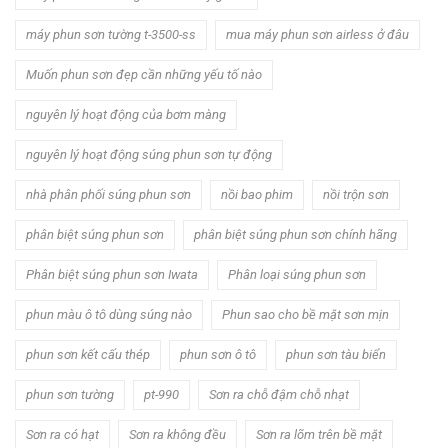
máy phun sơn tường t-3500-ss
mua máy phun sơn airless ở đâu
Muốn phun sơn đẹp cần những yếu tố nào
nguyên lý hoạt động của bơm màng
nguyên lý hoạt động súng phun sơn tự động
nhà phân phối súng phun sơn
nồi bao phim
nồi trộn sơn
phân biệt súng phun sơn
phân biệt súng phun sơn chính hãng
Phân biệt súng phun sơn Iwata
Phân loại súng phun sơn
phun màu ô tô dùng súng nào
Phun sao cho bề mặt sơn mịn
phun sơn kết cấu thép
phun sơn ô tô
phun sơn tàu biển
phun sơn tường
pt-990
Sơn ra chỗ đậm chỗ nhạt
Sơn ra có hạt
Sơn ra không đều
Sơn ra lõm trên bề mặt