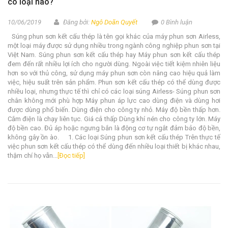
có loại nào?
10/06/2019
Đăng bởi:
Ngô Doãn Quyết
0 Bình luận
Súng phun sơn kết cấu thép là tên gọi khác của máy phun sơn Airless,
một loại máy được sử dụng nhiều trong ngành công nghiệp phun sơn tại
Việt Nam. Súng phun sơn kết cấu thép hay Máy phun sơn kết cấu thép
đem đến rất nhiều lợi ích cho người dùng. Ngoài việc tiết kiệm nhiên liệu
hơn so với thủ công, sử dụng máy phun sơn còn nâng cao hiệu quả làm
việc, hiệu suất trên sản phẩm. Phun sơn kết cấu thép có thể dùng được
nhiều loại, nhưng thực tế thì chỉ có các loại súng Airless- Súng phun sơn
chân không mới phù hợp Máy phun áp lực cao dùng điện và dùng hơi
được dùng phổ biến. Dùng điện cho công ty nhỏ. Máy độ bền thấp hơn.
Cắm điện là chạy liên tục. Giá cả thấp Dùng khí nén cho công ty lớn. Máy
độ bền cao. Đủ áp hoặc ngưng bắn là động cơ tự ngắt đảm bảo độ bền,
không gây ồn ào. 1. Các loại Súng phun sơn kết cấu thép Trên thực tế
việc phun sơn kết cấu thép có thể dùng đến nhiều loại thiết bị khác nhau,
thậm chí họ vẫn...
[Đọc tiếp]