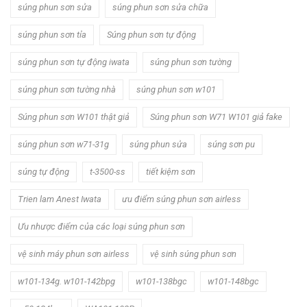
súng phun sơn sửa
súng phun sơn sửa chữa
súng phun sơn tỉa
Súng phun sơn tự động
súng phun sơn tự động iwata
súng phun sơn tường
súng phun sơn tường nhà
súng phun sơn w101
Súng phun sơn W101 thật giả
Súng phun sơn W71 W101 giả fake
súng phun sơn w71-31g
súng phun sửa
súng sơn pu
súng tự động
t-3500-ss
tiết kiệm sơn
Trien lam Anest Iwata
ưu điểm súng phun sơn airless
Ưu nhược điểm của các loại súng phun sơn
vệ sinh máy phun sơn airless
vệ sinh súng phun sơn
w101-134g. w101-142bpg
w101-138bgc
w101-148bgc