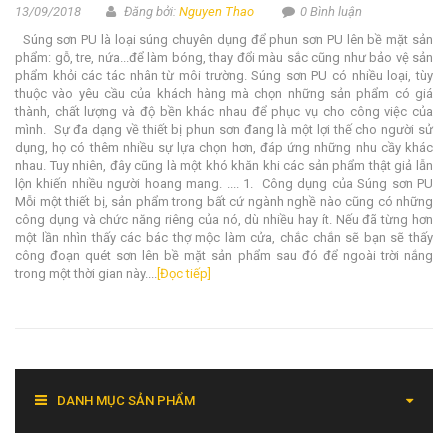
13/09/2018
Đăng bởi:
Nguyen Thao
0 Bình luận
Súng sơn PU là loại súng chuyên dụng để phun sơn PU lên bề mặt sản
phẩm: gỗ, tre, nứa...để làm bóng, thay đổi màu sắc cũng như bảo vệ sản
phẩm khỏi các tác nhân từ môi trường. Súng sơn PU có nhiều loại, tùy
thuộc vào yêu cầu của khách hàng mà chọn những sản phẩm có giá
thành, chất lượng và độ bền khác nhau để phục vụ cho công việc của
mình. Sự đa dạng về thiết bị phun sơn đang là một lợi thế cho người sử
dụng, họ có thêm nhiều sự lựa chọn hơn, đáp ứng những nhu cầy khác
nhau. Tuy nhiên, đây cũng là một khó khăn khi các sản phẩm thật giả lẫn
lộn khiến nhiều người hoang mang. .... 1. Công dụng của Súng sơn PU
Mỗi một thiết bị, sản phẩm trong bất cứ ngành nghề nào cũng có những
công dụng và chức năng riêng của nó, dù nhiều hay ít. Nếu đã từng hơn
một lần nhìn thấy các bác thợ mộc làm cửa, chắc chắn sẽ bạn sẽ thấy
công đoạn quét sơn lên bề mặt sản phẩm sau đó để ngoài trời nắng
trong một thời gian này....
[Đọc tiếp]
DANH MỤC SẢN PHẨM