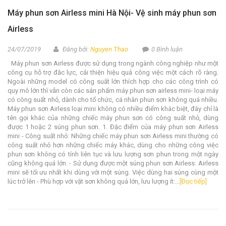
Máy phun sơn Airless mini Hà Nội- Vệ sinh máy phun sơn
Airless
24/07/2019
Đăng bởi:
Nguyen Thao
0 Bình luận
Máy phun sơn Airless được sử dụng trong ngành công nghiệp như một
công cụ hỗ trợ đắc lực, cải thiện hiệu quả công việc một cách rõ ràng.
Ngoài những model có công suất lớn thích hợp cho các công trình có
quy mô lớn thì vẫn còn các sản phẩm máy phun sơn airless mini- loại máy
có công suất nhỏ, dành cho tổ chức, cá nhân phun sơn không quá nhiều.
Máy phun sơn Airless loại mini không có nhiều điểm khác biệt, đây chỉ là
tên gọi khác của những chiếc máy phun sơn có công suất nhỏ, dùng
được 1 hoặc 2 súng phun sơn. 1. Đặc điểm của máy phun sơn Airless
mini - Công suất nhỏ: Những chiếc máy phun sơn Airless mini thường có
công suất nhỏ hơn những chiếc máy khác, dùng cho những công việc
phun sơn không có tính liên tục và lưu lượng sơn phun trong một ngày
cũng không quá lớn. - Sử dụng được một súng phun sơn Airless: Airless
mini sẽ tối ưu nhất khi dùng với một súng. Việc dùng hai súng cùng một
lúc trở lên - Phù hợp với vật sơn không quá lớn, lưu lượng ít:...
[Đọc tiếp]