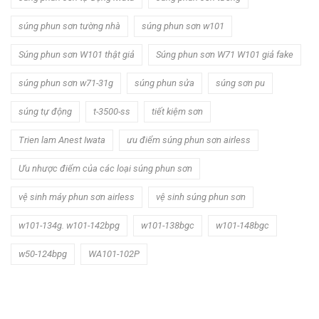
súng phun sơn tường nhà
súng phun sơn w101
Súng phun sơn W101 thật giả
Súng phun sơn W71 W101 giả fake
súng phun sơn w71-31g
súng phun sửa
súng sơn pu
súng tự động
t-3500-ss
tiết kiệm sơn
Trien lam Anest Iwata
ưu điểm súng phun sơn airless
Ưu nhược điểm của các loại súng phun sơn
vệ sinh máy phun sơn airless
vệ sinh súng phun sơn
w101-134g. w101-142bpg
w101-138bgc
w101-148bgc
w50-124bpg
WA101-102P