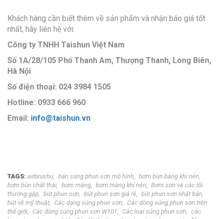
Khách hàng cần biết thêm về sản phẩm và nhận báo giá tốt
nhất, hãy liên hệ với:
Công ty TNHH Taishun Việt Nam
Số 1A/28/105 Phố Thanh Am, Thượng Thanh, Long Biên,
Hà Nội
Số điện thoại: 024 3984 1505
Hotline: 0933 666 960
Email:
info@taishun.vn
TAGS:
airbrushu
bán súng phun sơn mô hình
bơm bùn bằng khí nén
bơm bùn chất thải
bơm màng
bơm màng khí nén
Bơm sơn và các lỗi
thường gặp
bút phun sơn
bút phun sơn giá rẻ
bút phun sơn nhật bản
bút vẽ mỹ thuật
Các dạng súng phun sơn
Các dòng súng phun sơn trên
thế giới
Các dòng súng phun sơn W101
Các loại súng phun sơn
các