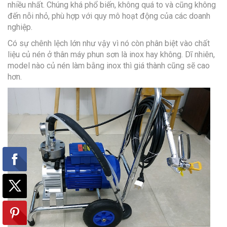
nhiều nhất. Chúng khá phổ biến, không quá to và cũng không
đến nỗi nhỏ, phù hợp với quy mô hoạt động của các doanh
nghiệp.
Có sự chênh lệch lớn như vậy vì nó còn phân biệt vào chất
liệu củ nén ở thân máy phun sơn là inox hay không. Dĩ nhiên,
model nào củ nén làm bằng inox thì giá thành cũng sẽ cao
hơn.