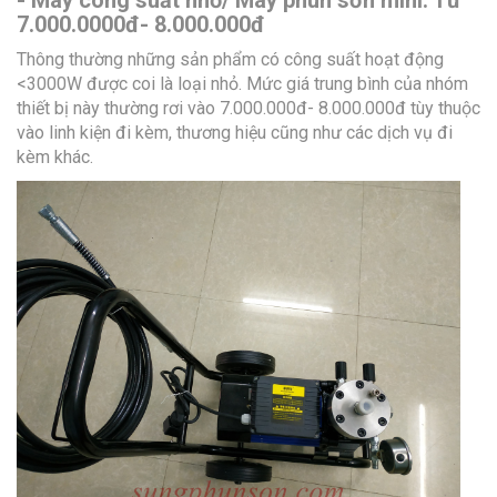
7.000.0000đ- 8.000.000đ
Thông thường những sản phẩm có công suất hoạt động
<3000W được coi là loại nhỏ. Mức giá trung bình của nhóm
thiết bị này thường rơi vào 7.000.000đ- 8.000.000đ tùy thuộc
vào linh kiện đi kèm, thương hiệu cũng như các dịch vụ đi
kèm khác.