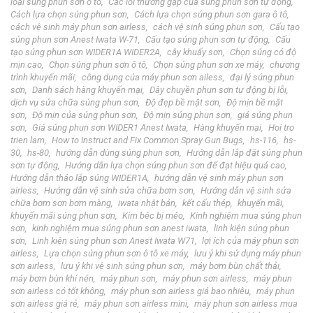
loại súng phun sơn ô tô
Các lỗi thường gặp của súng phun sơn tự động
Cách lựa chọn súng phun sơn
Cách lựa chọn súng phun sơn gara ô tô
cách vệ sinh máy phun sơn airless
cách vệ sinh súng phun sơn
Cấu tạo
súng phun sơn Anest Iwata W-71
Cấu tạo súng phun sơn tự động
Cấu
tạo súng phun sơn WIDER1A WIDER2A
cây khuấy sơn
Chọn súng có độ
mịn cao
Chọn súng phun sơn ô tô
Chọn súng phun sơn xe máy
chương
trình khuyến mãi
công dụng của máy phun sơn ailess
đại lý súng phun
sơn
Danh sách hàng khuyến mại
Dây chuyền phun sơn tự động bị lỗi
dịch vụ sửa chữa súng phun sơn
Độ đẹp bề mặt sơn
Độ mịn bề mặt
sơn
Độ mịn của súng phun sơn
Độ mịn súng phun sơn
giá súng phun
sơn
Giá súng phun sơn WIDER1 Anest Iwata
Hàng khuyến mại
Hoi tro
trien lam
How to Instruct and Fix Common Spray Gun Bugs
hs-116
hs-
30
hs-80
hướng dẫn dùng súng phun sơn
Hướng dẫn lắp đặt súng phun
sơn tự động
Hướng dẫn lựa chọn súng phun sơn để đạt hiệu quả cao
Hướng dẫn tháo lắp súng WIDER1A
hướng dẫn vệ sinh máy phun sơn
airless
Hướng dẫn vệ sinh sửa chữa bơm sơn
Hướng dẫn vệ sinh sửa
chữa bơm sơn bơm màng
iwata nhật bản
kết cấu thép
khuyến mãi
khuyến mãi súng phun sơn
Kim béc bị méo
Kinh nghiệm mua súng phun
sơn
kinh nghiệm mua súng phun sơn anest iwata
linh kiện súng phun
sơn
Linh kiện súng phun sơn Anest Iwata W71
lợi ích của máy phun sơn
airless
Lựa chọn súng phun sơn ô tô xe máy
lưu ý khi sử dụng máy phun
sơn airless
lưu ý khi vệ sinh súng phun sơn
máy bơm bùn chất thải
máy bơm bùn khí nén
máy phun sơn
máy phun sơn airless
máy phun
sơn airless có tốt không
máy phun sơn airless giá bao nhiêu
máy phun
sơn airless giá rẻ
máy phun sơn airless mini
máy phun sơn airless mua