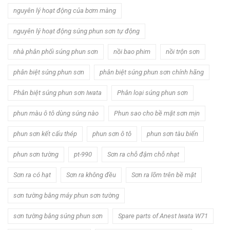
nguyên lý hoạt động của bơm màng
nguyên lý hoạt động súng phun sơn tự động
nhà phân phối súng phun sơn
nồi bao phim
nồi trộn sơn
phân biệt súng phun sơn
phân biệt súng phun sơn chính hãng
Phân biệt súng phun sơn Iwata
Phân loại súng phun sơn
phun màu ô tô dùng súng nào
Phun sao cho bề mặt sơn mịn
phun sơn kết cấu thép
phun sơn ô tô
phun sơn tàu biển
phun sơn tường
pt-990
Sơn ra chỗ đậm chỗ nhạt
Sơn ra có hạt
Sơn ra không đều
Sơn ra lõm trên bề mặt
sơn tường bằng máy phun sơn tường
sơn tường bằng súng phun sơn
Spare parts of Anest Iwata W71