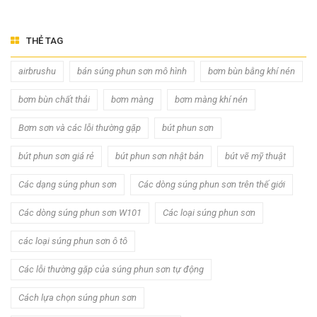
THẺ TAG
airbrushu
bán súng phun sơn mô hình
bơm bùn bằng khí nén
bơm bùn chất thải
bơm màng
bơm màng khí nén
Bơm sơn và các lỗi thường gặp
bút phun sơn
bút phun sơn giá rẻ
bút phun sơn nhật bản
bút vẽ mỹ thuật
Các dạng súng phun sơn
Các dòng súng phun sơn trên thế giới
Các dòng súng phun sơn W101
Các loại súng phun sơn
các loại súng phun sơn ô tô
Các lỗi thường gặp của súng phun sơn tự động
Cách lựa chọn súng phun sơn