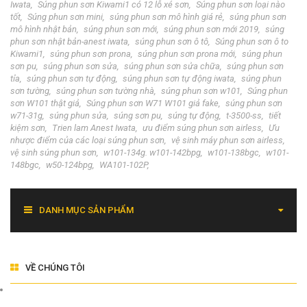
Iwata
Súng phun sơn Kiwami1 có 12 lỗ xé sơn
Súng phun sơn loại nào
tốt
Súng phun sơn mini
súng phun sơn mô hình giá rẻ
súng phun sơn
mô hình nhật bản
súng phun sơn mới
súng phun sơn mới 2019
súng
phun sơn nhật bản-anest iwata
súng phun sơn ô tô
Súng phun sơn ô to
Kiwami1
súng phun sơn prona
súng phun sơn prona mới
súng phun
sơn pu
súng phun sơn sửa
súng phun sơn sửa chữa
súng phun sơn
tỉa
súng phun sơn tự động
súng phun sơn tự động iwata
súng phun
sơn tường
súng phun sơn tường nhà
súng phun sơn w101
Súng phun
sơn W101 thật giả
Súng phun sơn W71 W101 giả fake
súng phun sơn
w71-31g
súng phun sửa
súng sơn pu
súng tự động
t-3500-ss
tiết
kiệm sơn
Trien lam Anest Iwata
ưu điểm súng phun sơn airless
Ưu
nhược điểm của các loại súng phun sơn
vệ sinh máy phun sơn airless
vệ sinh súng phun sơn
w101-134g. w101-142bpg
w101-138bgc
w101-
148bgc
w50-124bpg
WA101-102P
DANH MỤC SẢN PHẨM
VỀ CHÚNG TÔI