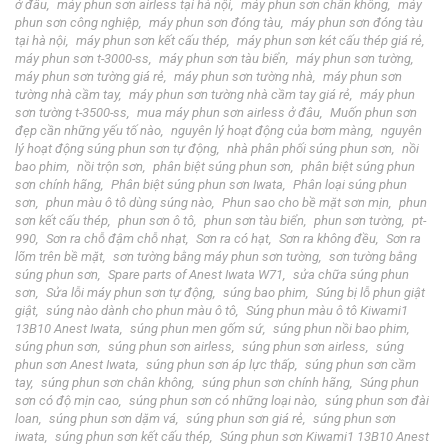
ở đâu
máy phun sơn airless tại hà nội
máy phun sơn chân không
máy
phun sơn công nghiệp
máy phun sơn đóng tàu
máy phun sơn đóng tàu
tại hà nội
máy phun sơn kết cấu thép
máy phun sơn két cấu thép giá rẻ
máy phun sơn t-3000-ss
máy phun sơn tàu biển
máy phun sơn tường
máy phun sơn tường giá rẻ
máy phun sơn tường nhà
máy phun sơn
tường nhà cầm tay
máy phun sơn tường nhà cầm tay giá rẻ
máy phun
sơn tường t-3500-ss
mua máy phun sơn airless ở đâu
Muốn phun sơn
đẹp cần những yếu tố nào
nguyên lý hoạt động của bơm màng
nguyên
lý hoạt động súng phun sơn tự động
nhà phân phối súng phun sơn
nồi
bao phim
nồi trộn sơn
phân biệt súng phun sơn
phân biệt súng phun
sơn chính hãng
Phân biệt súng phun sơn Iwata
Phân loại súng phun
sơn
phun màu ô tô dùng súng nào
Phun sao cho bề mặt sơn mịn
phun
sơn kết cấu thép
phun sơn ô tô
phun sơn tàu biển
phun sơn tường
pt-
990
Sơn ra chỗ đậm chỗ nhạt
Sơn ra có hạt
Sơn ra không đều
Sơn ra
lõm trên bề mặt
sơn tường bằng máy phun sơn tường
sơn tường bằng
súng phun sơn
Spare parts of Anest Iwata W71
sửa chữa súng phun
sơn
Sửa lỗi máy phun sơn tự động
súng bao phim
Súng bị lỗ phun giật
giật
súng nào dành cho phun màu ô tô
Súng phun màu ô tô Kiwami1
13B10 Anest Iwata
súng phun men gốm sứ
súng phun nồi bao phim
súng phun sơn
súng phun sơn airless
súng phun sơn airless
súng
phun sơn Anest Iwata
súng phun sơn áp lực thấp
súng phun sơn cầm
tay
súng phun sơn chân không
súng phun sơn chính hãng
Súng phun
sơn có độ mịn cao
súng phun sơn có những loại nào
súng phun sơn đài
loan
súng phun sơn dặm vá
súng phun sơn giá rẻ
súng phun sơn
iwata
súng phun sơn kết cấu thép
Súng phun sơn Kiwami1 13B10 Anest