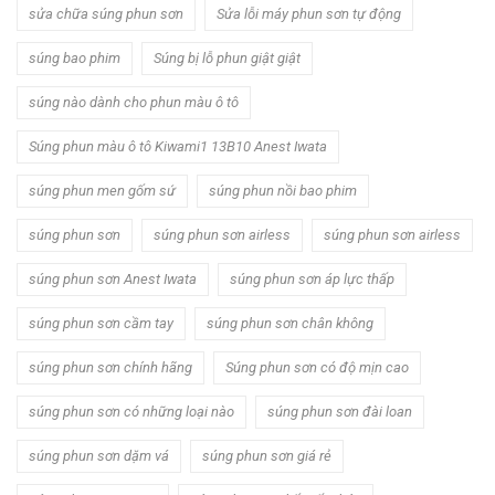
sửa chữa súng phun sơn
Sửa lỗi máy phun sơn tự động
súng bao phim
Súng bị lỗ phun giật giật
súng nào dành cho phun màu ô tô
Súng phun màu ô tô Kiwami1 13B10 Anest Iwata
súng phun men gốm sứ
súng phun nồi bao phim
súng phun sơn
súng phun sơn airless
súng phun sơn airless
súng phun sơn Anest Iwata
súng phun sơn áp lực thấp
súng phun sơn cầm tay
súng phun sơn chân không
súng phun sơn chính hãng
Súng phun sơn có độ mịn cao
súng phun sơn có những loại nào
súng phun sơn đài loan
súng phun sơn dặm vá
súng phun sơn giá rẻ