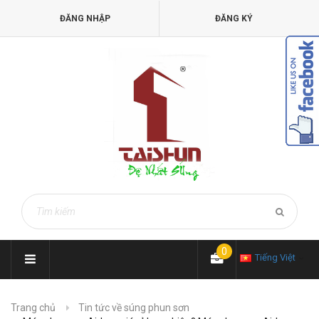
ĐĂNG NHẬP
ĐĂNG KÝ
0
Tiếng Việt
Trang chủ
Tin tức về súng phun sơn