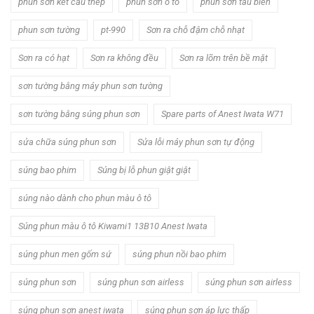
phun sơn kết cấu thép
phun sơn ô tô
phun sơn tàu biển
phun sơn tường
pt-990
Sơn ra chỗ đậm chỗ nhạt
Sơn ra có hạt
Sơn ra không đều
Sơn ra lõm trên bề mặt
sơn tường bằng máy phun sơn tường
sơn tường bằng súng phun sơn
Spare parts of Anest Iwata W71
sửa chữa súng phun sơn
Sửa lỗi máy phun sơn tự động
súng bao phim
Súng bị lỗ phun giật giật
súng nào dành cho phun màu ô tô
Súng phun màu ô tô Kiwami1 13B10 Anest Iwata
súng phun men gốm sứ
súng phun nồi bao phim
súng phun sơn
súng phun sơn airless
súng phun sơn airless
súng phun sơn anest iwata
súng phun sơn áp lực thấp