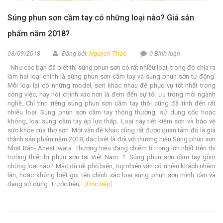
Súng phun sơn cầm tay có những loại nào? Giá sản
phẩm năm 2018?
08/09/2018
Đăng bởi:
Nguyen Thao
0 Bình luận
Như các bạn đã biết thì súng phun sơn có rất nhiều loại, trong đó chia ra
làm hai loại chính là súng phun sơn cầm tay và súng phun sơn tự động.
Mỗi loại lại có những model, seri khác nhau để phục vụ tốt nhất trong
công việc, hay nói chính xác hơn là đem đến sự tối ưu trong mỗi ngành
nghề. Chỉ tính riêng súng phun sơn cầm tay thôi cũng đã tính đến rất
nhiều loại: Súng phun sơn cầm tay thông thường, sử dụng cốc hoặc
không, loại súng cầm tay áp lực thấp. Loại này tiết kiệm sơn và bảo vệ
sức khỏe của thợ sơn. Một vấn đề khác cũng rất được quan tâm đó là giá
thành sản phẩm năm 2018, đặc biệt là đối với thương hiệu Súng phun sơn
Nhật Bản- Anest Iwata. Thương hiệu đang chiếm tỉ trọng lớn nhất trên thị
trường thiết bị phun sơn tại Việt Nam. 1. Súng phun sơn cầm tay gồm
những loại nào? Mặc dù rất phổ biến, tuy nhiên vẫn có nhiều khách nhầm
lẫn, hoặc không biết gọi tên chính xác loại súng phun sơn mình cần và
đang sử dụng. Trước tiên,...
[Đọc tiếp]