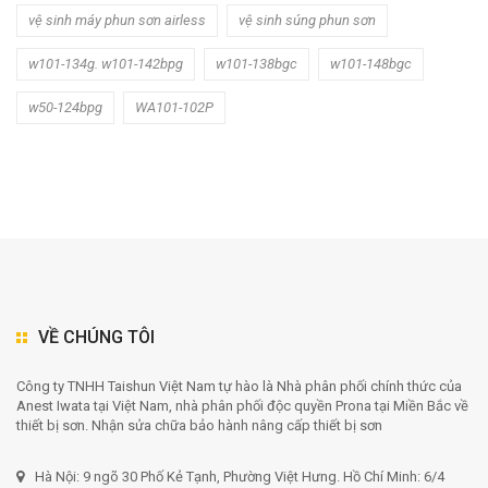
vệ sinh máy phun sơn airless
vệ sinh súng phun sơn
w101-134g. w101-142bpg
w101-138bgc
w101-148bgc
w50-124bpg
WA101-102P
VỀ CHÚNG TÔI
Công ty TNHH Taishun Việt Nam tự hào là Nhà phân phối chính thức của
Anest Iwata tại Việt Nam, nhà phân phối độc quyền Prona tại Miền Bắc về
thiết bị sơn. Nhận sửa chữa bảo hành nâng cấp thiết bị sơn
Hà Nội: 9 ngõ 30 Phố Kẻ Tạnh, Phường Việt Hưng. Hồ Chí Minh: 6/4