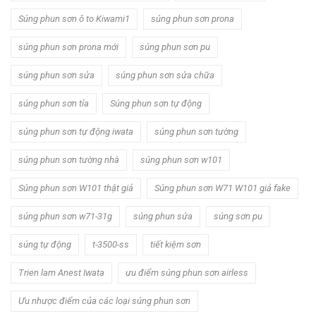
Súng phun sơn ô to Kiwami1
súng phun sơn prona
súng phun sơn prona mới
súng phun sơn pu
súng phun sơn sửa
súng phun sơn sửa chữa
súng phun sơn tỉa
Súng phun sơn tự động
súng phun sơn tự động iwata
súng phun sơn tường
súng phun sơn tường nhà
súng phun sơn w101
Súng phun sơn W101 thật giả
Súng phun sơn W71 W101 giả fake
súng phun sơn w71-31g
súng phun sửa
súng sơn pu
súng tự động
t-3500-ss
tiết kiệm sơn
Trien lam Anest Iwata
ưu điểm súng phun sơn airless
Ưu nhược điểm của các loại súng phun sơn