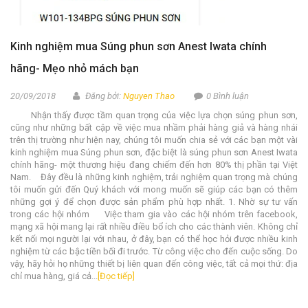
Kinh nghiệm mua Súng phun sơn Anest Iwata chính
hãng- Mẹo nhỏ mách bạn
20/09/2018
Đăng bởi:
Nguyen Thao
0 Bình luận
Nhận thấy được tầm quan trọng của việc lựa chọn súng phun sơn,
cũng như những bất cập về việc mua nhầm phải hàng giả và hàng nhái
trên thị trường như hiện nay, chúng tôi muốn chia sẻ với các bạn một vài
kinh nghiệm mua Súng phun sơn, đặc biệt là súng phun sơn Anest Iwata
chính hãng- một thương hiệu đang chiếm đến hơn 80% thị phần tại Việt
Nam. Đây đều là những kinh nghiệm, trải nghiệm quan trọng mà chúng
tôi muốn gửi đến Quý khách với mong muốn sẽ giúp các bạn có thêm
những gợi ý để chọn được sản phẩm phù hợp nhất. 1. Nhờ sự tư vấn
trong các hội nhóm Việc tham gia vào các hội nhóm trên facebook,
mạng xã hội mang lại rất nhiều điều bổ ích cho các thành viên. Không chỉ
kết nối mọi người lại với nhau, ở đây, bạn có thể học hỏi được nhiều kinh
nghiệm từ các bậc tiền bối đi trước. Từ công việc cho đến cuộc sống. Do
vậy, hãy hỏi họ những thiết bị liên quan đến công việc, tất cả mọi thứ: địa
chỉ mua hàng, giá cả...
[Đọc tiếp]