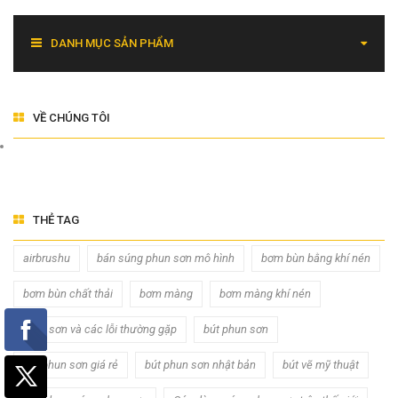
DANH MỤC SẢN PHẨM
VỀ CHÚNG TÔI
THẺ TAG
airbrushu
bán súng phun sơn mô hình
bơm bùn bằng khí nén
bơm bùn chất thải
bơm màng
bơm màng khí nén
Bơm sơn và các lỗi thường gặp
bút phun sơn
bút phun sơn giá rẻ
bút phun sơn nhật bản
bút vẽ mỹ thuật