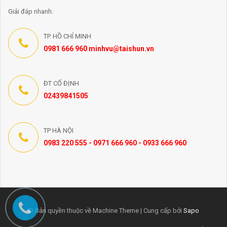
Giải đáp nhanh:
TP. HỒ CHÍ MINH
0981 666 960 minhvu@taishun.vn
ĐT CỐ ĐỊNH
02439841505
TP HÀ NỘI
0983 220 555 - 0971 666 960 - 0933 666 960
© Bản quyền thuộc về Machine Theme | Cung cấp bởi
Sapo