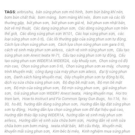
TAGS:
airbrushu
bán súng phun sơn mô hình
bơm bùn bằng khí nén
bơm bùn chất thải
bơm màng
bơm màng khí nén
Bơm sơn và các lỗi
thường gặp
bút phun sơn
bút phun sơn giá rẻ
bút phun sơn nhật bản
bút vẽ mỹ thuật
Các dạng súng phun sơn
Các dòng súng phun sơn trên
thế giới
Các dòng súng phun sơn W101
Các loại súng phun sơn
các
loại súng phun sơn ô tô
Các lỗi thường gặp của súng phun sơn tự động
Cách lựa chọn súng phun sơn
Cách lựa chọn súng phun sơn gara ô tô
cách vệ sinh máy phun sơn airless
cách vệ sinh súng phun sơn
Cấu tạo
súng phun sơn Anest Iwata W-71
Cấu tạo súng phun sơn tự động
Cấu
tạo súng phun sơn WIDER1A WIDER2A
cây khuấy sơn
Chọn súng có độ
mịn cao
Chọn súng phun sơn ô tô
Chọn súng phun sơn xe máy
chương
trình khuyến mãi
công dụng của máy phun sơn ailess
đại lý súng phun
sơn
Danh sách hàng khuyến mại
Dây chuyền phun sơn tự động bị lỗi
dịch vụ sửa chữa súng phun sơn
Độ đẹp bề mặt sơn
Độ mịn bề mặt
sơn
Độ mịn của súng phun sơn
Độ mịn súng phun sơn
giá súng phun
sơn
Giá súng phun sơn WIDER1 Anest Iwata
Hàng khuyến mại
Hoi tro
trien lam
How to Instruct and Fix Common Spray Gun Bugs
hs-116
hs-
30
hs-80
hướng dẫn dùng súng phun sơn
Hướng dẫn lắp đặt súng phun
sơn tự động
Hướng dẫn lựa chọn súng phun sơn để đạt hiệu quả cao
Hướng dẫn tháo lắp súng WIDER1A
hướng dẫn vệ sinh máy phun sơn
airless
Hướng dẫn vệ sinh sửa chữa bơm sơn
Hướng dẫn vệ sinh sửa
chữa bơm sơn bơm màng
iwata nhật bản
kết cấu thép
khuyến mãi
khuyến mãi súng phun sơn
Kim béc bị méo
Kinh nghiệm mua súng phun