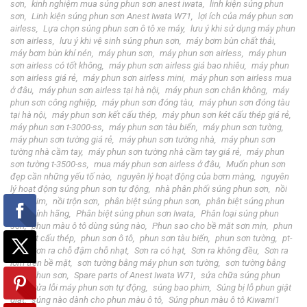
sơn
kinh nghiệm mua súng phun sơn anest iwata
linh kiện súng phun
sơn
Linh kiện súng phun sơn Anest Iwata W71
lợi ích của máy phun sơn
airless
Lựa chọn súng phun sơn ô tô xe máy
lưu ý khi sử dụng máy phun
sơn airless
lưu ý khi vệ sinh súng phun sơn
máy bơm bùn chất thải
máy bơm bùn khí nén
máy phun sơn
máy phun sơn airless
máy phun
sơn airless có tốt không
máy phun sơn airless giá bao nhiêu
máy phun
sơn airless giá rẻ
máy phun sơn airless mini
máy phun sơn airless mua
ở đâu
máy phun sơn airless tại hà nội
máy phun sơn chân không
máy
phun sơn công nghiệp
máy phun sơn đóng tàu
máy phun sơn đóng tàu
tại hà nội
máy phun sơn kết cấu thép
máy phun sơn két cấu thép giá rẻ
máy phun sơn t-3000-ss
máy phun sơn tàu biển
máy phun sơn tường
máy phun sơn tường giá rẻ
máy phun sơn tường nhà
máy phun sơn
tường nhà cầm tay
máy phun sơn tường nhà cầm tay giá rẻ
máy phun
sơn tường t-3500-ss
mua máy phun sơn airless ở đâu
Muốn phun sơn
đẹp cần những yếu tố nào
nguyên lý hoạt động của bơm màng
nguyên
lý hoạt động súng phun sơn tự động
nhà phân phối súng phun sơn
nồi
bao phim
nồi trộn sơn
phân biệt súng phun sơn
phân biệt súng phun
sơn chính hãng
Phân biệt súng phun sơn Iwata
Phân loại súng phun
sơn
phun màu ô tô dùng súng nào
Phun sao cho bề mặt sơn mịn
phun
sơn kết cấu thép
phun sơn ô tô
phun sơn tàu biển
phun sơn tường
pt-
990
Sơn ra chỗ đậm chỗ nhạt
Sơn ra có hạt
Sơn ra không đều
Sơn ra
lõm trên bề mặt
sơn tường bằng máy phun sơn tường
sơn tường bằng
súng phun sơn
Spare parts of Anest Iwata W71
sửa chữa súng phun
sơn
Sửa lỗi máy phun sơn tự động
súng bao phim
Súng bị lỗ phun giật
giật
súng nào dành cho phun màu ô tô
Súng phun màu ô tô Kiwami1