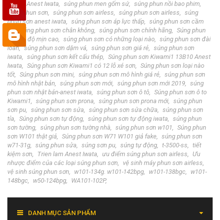
13B10 Anest Iwata
súng phun men gốm sứ
súng phun nồi bao phim
súng phun sơn
súng phun sơn airless
súng phun sơn airless
súng
phun sơn anest iwata
súng phun sơn áp lực thấp
súng phun sơn cầm
tay
súng phun sơn chân không
súng phun sơn chính hãng
Súng phun
sơn có độ mịn cao
súng phun sơn có những loại nào
súng phun sơn đài
loan
súng phun sơn dặm vá
súng phun sơn giá rẻ
súng phun sơn
iwata
súng phun sơn kết cấu thép
Súng phun sơn Kiwami1 13B10 Anest
Iwata
Súng phun sơn Kiwami1 có 12 lỗ xé sơn
Súng phun sơn loại nào
tốt
Súng phun sơn mini
súng phun sơn mô hình giá rẻ
súng phun sơn
mô hình nhật bản
súng phun sơn mới
súng phun sơn mới 2019
súng
phun sơn nhật bản-anest iwata
súng phun sơn ô tô
Súng phun sơn ô to
Kiwami1
súng phun sơn prona
súng phun sơn prona mới
súng phun
sơn pu
súng phun sơn sửa
súng phun sơn sửa chữa
súng phun sơn
tỉa
Súng phun sơn tự động
súng phun sơn tự động iwata
súng phun
sơn tường
súng phun sơn tường nhà
súng phun sơn w101
Súng phun
sơn W101 thật giả
Súng phun sơn W71 W101 giả fake
súng phun sơn
w71-31g
súng phun sửa
súng sơn pu
súng tự động
t-3500-ss
tiết
kiệm sơn
Trien lam Anest Iwata
ưu điểm súng phun sơn airless
Ưu
nhược điểm của các loại súng phun sơn
vệ sinh máy phun sơn airless
vệ sinh súng phun sơn
w101-134g. w101-142bpg
w101-138bgc
w101-
148bgc
w50-124bpg
WA101-102P
DANH MỤC SẢN PHẨM