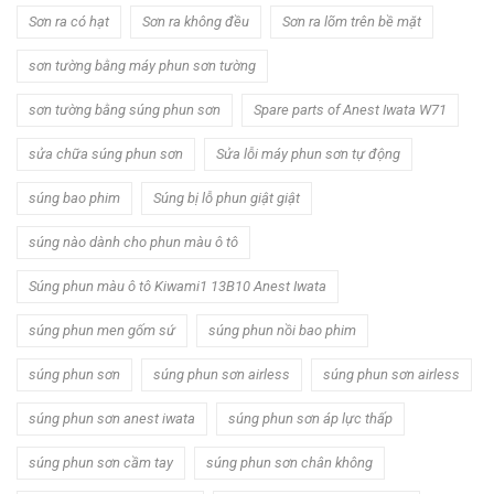
Sơn ra có hạt
Sơn ra không đều
Sơn ra lõm trên bề mặt
sơn tường bằng máy phun sơn tường
sơn tường bằng súng phun sơn
Spare parts of Anest Iwata W71
sửa chữa súng phun sơn
Sửa lỗi máy phun sơn tự động
súng bao phim
Súng bị lỗ phun giật giật
súng nào dành cho phun màu ô tô
Súng phun màu ô tô Kiwami1 13B10 Anest Iwata
súng phun men gốm sứ
súng phun nồi bao phim
súng phun sơn
súng phun sơn airless
súng phun sơn airless
súng phun sơn anest iwata
súng phun sơn áp lực thấp
súng phun sơn cầm tay
súng phun sơn chân không