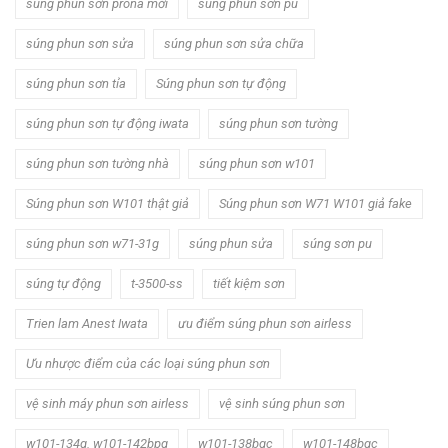
súng phun sơn prona mới
súng phun sơn pu
súng phun sơn sửa
súng phun sơn sửa chữa
súng phun sơn tỉa
Súng phun sơn tự động
súng phun sơn tự động iwata
súng phun sơn tường
súng phun sơn tường nhà
súng phun sơn w101
Súng phun sơn W101 thật giả
Súng phun sơn W71 W101 giả fake
súng phun sơn w71-31g
súng phun sửa
súng sơn pu
súng tự động
t-3500-ss
tiết kiệm sơn
Trien lam Anest Iwata
ưu điểm súng phun sơn airless
Ưu nhược điểm của các loại súng phun sơn
vệ sinh máy phun sơn airless
vệ sinh súng phun sơn
w101-134g. w101-142bpg
w101-138bgc
w101-148bgc