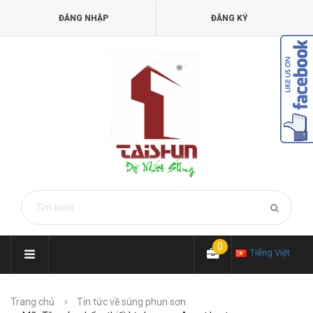
ĐĂNG NHẬP
ĐĂNG KÝ
0
Tiếng Việt
Trang chủ
Tin tức về súng phun sơn