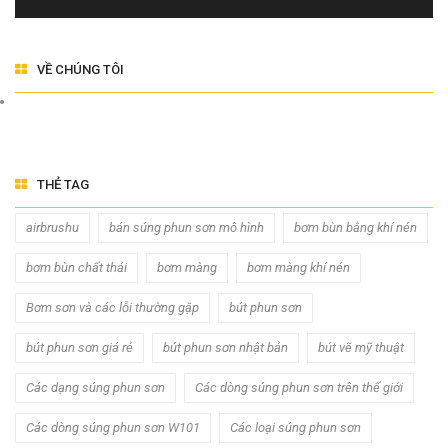
VỀ CHÚNG TÔI
THẺ TAG
airbrushu
bán súng phun sơn mô hình
bơm bùn bằng khí nén
bơm bùn chất thải
bơm màng
bơm màng khí nén
Bơm sơn và các lỗi thường gặp
bút phun sơn
bút phun sơn giá rẻ
bút phun sơn nhật bản
bút vẽ mỹ thuật
Các dạng súng phun sơn
Các dòng súng phun sơn trên thế giới
Các dòng súng phun sơn W101
Các loại súng phun sơn