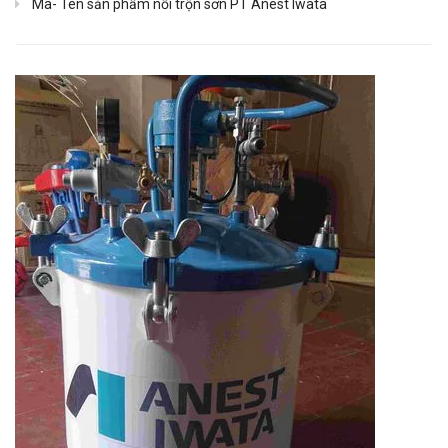
Mã- Tên sản phẩm nồi trộn sơn PT Anest Iwata