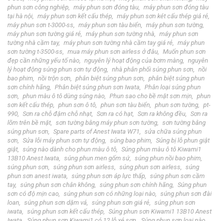
phun sơn công nghiệp
máy phun sơn đóng tàu
máy phun sơn đóng tàu
tại hà nội
máy phun sơn kết cấu thép
máy phun sơn két cấu thép giá rẻ
máy phun sơn t-3000-ss
máy phun sơn tàu biển
máy phun sơn tường
máy phun sơn tường giá rẻ
máy phun sơn tường nhà
máy phun sơn
tường nhà cầm tay
máy phun sơn tường nhà cầm tay giá rẻ
máy phun
sơn tường t-3500-ss
mua máy phun sơn airless ở đâu
Muốn phun sơn
đẹp cần những yếu tố nào
nguyên lý hoạt động của bơm màng
nguyên
lý hoạt động súng phun sơn tự động
nhà phân phối súng phun sơn
nồi
bao phim
nồi trộn sơn
phân biệt súng phun sơn
phân biệt súng phun
sơn chính hãng
Phân biệt súng phun sơn Iwata
Phân loại súng phun
sơn
phun màu ô tô dùng súng nào
Phun sao cho bề mặt sơn mịn
phun
sơn kết cấu thép
phun sơn ô tô
phun sơn tàu biển
phun sơn tường
pt-
990
Sơn ra chỗ đậm chỗ nhạt
Sơn ra có hạt
Sơn ra không đều
Sơn ra
lõm trên bề mặt
sơn tường bằng máy phun sơn tường
sơn tường bằng
súng phun sơn
Spare parts of Anest Iwata W71
sửa chữa súng phun
sơn
Sửa lỗi máy phun sơn tự động
súng bao phim
Súng bị lỗ phun giật
giật
súng nào dành cho phun màu ô tô
Súng phun màu ô tô Kiwami1
13B10 Anest Iwata
súng phun men gốm sứ
súng phun nồi bao phim
súng phun sơn
súng phun sơn airless
súng phun sơn airless
súng
phun sơn anest iwata
súng phun sơn áp lực thấp
súng phun sơn cầm
tay
súng phun sơn chân không
súng phun sơn chính hãng
Súng phun
sơn có độ mịn cao
súng phun sơn có những loại nào
súng phun sơn đài
loan
súng phun sơn dặm vá
súng phun sơn giá rẻ
súng phun sơn
iwata
súng phun sơn kết cấu thép
Súng phun sơn Kiwami1 13B10 Anest
Iwata
Súng phun sơn Kiwami1 có 12 lỗ xé sơn
Súng phun sơn loại nào