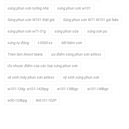
súng phun sơn tường nhà
súng phun sơn w101
Súng phun sơn W101 thật giả
Súng phun sơn W71 W101 giả fake
súng phun sơn w71-31g
súng phun sửa
súng sơn pu
súng tự động
t-3500-ss
tiết kiệm sơn
Trien lam Anest Iwata
ưu điểm súng phun sơn airless
Ưu nhược điểm của các loại súng phun sơn
vệ sinh máy phun sơn airless
vệ sinh súng phun sơn
w101-134g. w101-142bpg
w101-138bgc
w101-148bgc
w50-124bpg
WA101-102P