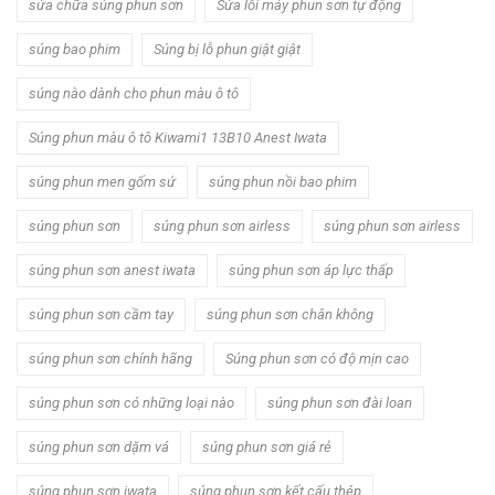
sửa chữa súng phun sơn
Sửa lỗi máy phun sơn tự động
súng bao phim
Súng bị lỗ phun giật giật
súng nào dành cho phun màu ô tô
Súng phun màu ô tô Kiwami1 13B10 Anest Iwata
súng phun men gốm sứ
súng phun nồi bao phim
súng phun sơn
súng phun sơn airless
súng phun sơn airless
súng phun sơn anest iwata
súng phun sơn áp lực thấp
súng phun sơn cầm tay
súng phun sơn chân không
súng phun sơn chính hãng
Súng phun sơn có độ mịn cao
súng phun sơn có những loại nào
súng phun sơn đài loan
súng phun sơn dặm vá
súng phun sơn giá rẻ
súng phun sơn iwata
súng phun sơn kết cấu thép