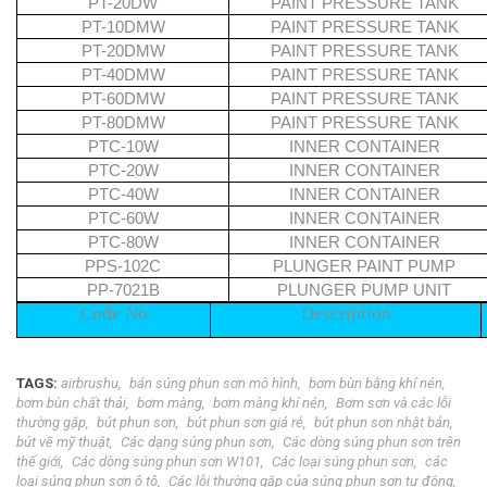
PT-20DW
PAINT PRESSURE TANK
PT-10DMW
PAINT PRESSURE TANK
PT-20DMW
PAINT PRESSURE TANK
PT-40DMW
PAINT PRESSURE TANK
PT-60DMW
PAINT PRESSURE TANK
PT-80DMW
PAINT PRESSURE TANK
PTC-10W
INNER CONTAINER
PTC-20W
INNER CONTAINER
PTC-40W
INNER CONTAINER
PTC-60W
INNER CONTAINER
PTC-80W
INNER CONTAINER
PPS-102C
PLUNGER PAINT PUMP
PP-7021B
PLUNGER PUMP UNIT
Code No
Description
TAGS:
airbrushu
bán súng phun sơn mô hình
bơm bùn bằng khí nén
bơm bùn chất thải
bơm màng
bơm màng khí nén
Bơm sơn và các lỗi
thường gặp
bút phun sơn
bút phun sơn giá rẻ
bút phun sơn nhật bản
bút vẽ mỹ thuật
Các dạng súng phun sơn
Các dòng súng phun sơn trên
thế giới
Các dòng súng phun sơn W101
Các loại súng phun sơn
các
loại súng phun sơn ô tô
Các lỗi thường gặp của súng phun sơn tự động