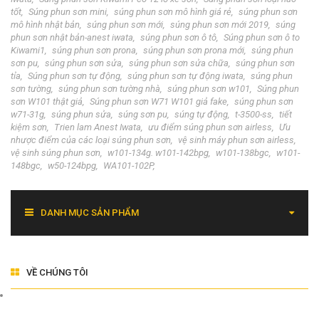
tốt
Súng phun sơn mini
súng phun sơn mô hình giá rẻ
súng phun sơn
mô hình nhật bản
súng phun sơn mới
súng phun sơn mới 2019
súng
phun sơn nhật bản-anest iwata
súng phun sơn ô tô
Súng phun sơn ô to
Kiwami1
súng phun sơn prona
súng phun sơn prona mới
súng phun
sơn pu
súng phun sơn sửa
súng phun sơn sửa chữa
súng phun sơn
tỉa
Súng phun sơn tự động
súng phun sơn tự động iwata
súng phun
sơn tường
súng phun sơn tường nhà
súng phun sơn w101
Súng phun
sơn W101 thật giả
Súng phun sơn W71 W101 giả fake
súng phun sơn
w71-31g
súng phun sửa
súng sơn pu
súng tự động
t-3500-ss
tiết
kiệm sơn
Trien lam Anest Iwata
ưu điểm súng phun sơn airless
Ưu
nhược điểm của các loại súng phun sơn
vệ sinh máy phun sơn airless
vệ sinh súng phun sơn
w101-134g. w101-142bpg
w101-138bgc
w101-
148bgc
w50-124bpg
WA101-102P
DANH MỤC SẢN PHẨM
VỀ CHÚNG TÔI