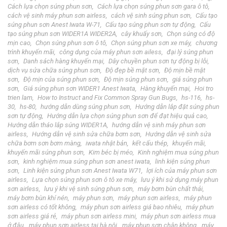
Cách lựa chọn súng phun sơn
Cách lựa chọn súng phun sơn gara ô tô
cách vệ sinh máy phun sơn airless
cách vệ sinh súng phun sơn
Cấu tạo
súng phun sơn Anest Iwata W-71
Cấu tạo súng phun sơn tự động
Cấu
tạo súng phun sơn WIDER1A WIDER2A
cây khuấy sơn
Chọn súng có độ
mịn cao
Chọn súng phun sơn ô tô
Chọn súng phun sơn xe máy
chương
trình khuyến mãi
công dụng của máy phun sơn ailess
đại lý súng phun
sơn
Danh sách hàng khuyến mại
Dây chuyền phun sơn tự động bị lỗi
dịch vụ sửa chữa súng phun sơn
Độ đẹp bề mặt sơn
Độ mịn bề mặt
sơn
Độ mịn của súng phun sơn
Độ mịn súng phun sơn
giá súng phun
sơn
Giá súng phun sơn WIDER1 Anest Iwata
Hàng khuyến mại
Hoi tro
trien lam
How to Instruct and Fix Common Spray Gun Bugs
hs-116
hs-
30
hs-80
hướng dẫn dùng súng phun sơn
Hướng dẫn lắp đặt súng phun
sơn tự động
Hướng dẫn lựa chọn súng phun sơn để đạt hiệu quả cao
Hướng dẫn tháo lắp súng WIDER1A
hướng dẫn vệ sinh máy phun sơn
airless
Hướng dẫn vệ sinh sửa chữa bơm sơn
Hướng dẫn vệ sinh sửa
chữa bơm sơn bơm màng
iwata nhật bản
kết cấu thép
khuyến mãi
khuyến mãi súng phun sơn
Kim béc bị méo
Kinh nghiệm mua súng phun
sơn
kinh nghiệm mua súng phun sơn anest iwata
linh kiện súng phun
sơn
Linh kiện súng phun sơn Anest Iwata W71
lợi ích của máy phun sơn
airless
Lựa chọn súng phun sơn ô tô xe máy
lưu ý khi sử dụng máy phun
sơn airless
lưu ý khi vệ sinh súng phun sơn
máy bơm bùn chất thải
máy bơm bùn khí nén
máy phun sơn
máy phun sơn airless
máy phun
sơn airless có tốt không
máy phun sơn airless giá bao nhiêu
máy phun
sơn airless giá rẻ
máy phun sơn airless mini
máy phun sơn airless mua
ở đâu
máy phun sơn airless tại hà nội
máy phun sơn chân không
máy