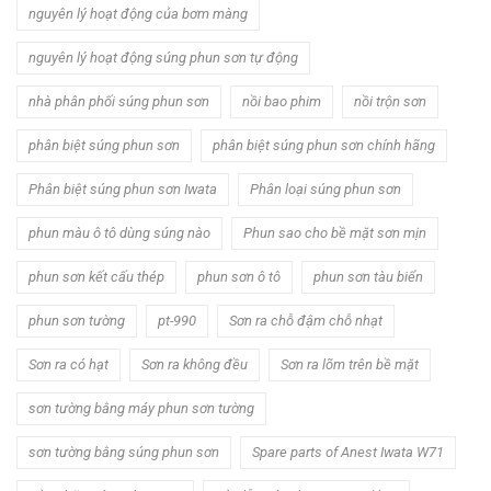
nguyên lý hoạt động của bơm màng
nguyên lý hoạt động súng phun sơn tự động
nhà phân phối súng phun sơn
nồi bao phim
nồi trộn sơn
phân biệt súng phun sơn
phân biệt súng phun sơn chính hãng
Phân biệt súng phun sơn Iwata
Phân loại súng phun sơn
phun màu ô tô dùng súng nào
Phun sao cho bề mặt sơn mịn
phun sơn kết cấu thép
phun sơn ô tô
phun sơn tàu biển
phun sơn tường
pt-990
Sơn ra chỗ đậm chỗ nhạt
Sơn ra có hạt
Sơn ra không đều
Sơn ra lõm trên bề mặt
sơn tường bằng máy phun sơn tường
sơn tường bằng súng phun sơn
Spare parts of Anest Iwata W71