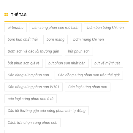
THẺ TAG
airbrushu
bán súng phun sơn mô hình
bơm bùn bằng khí nén
bơm bùn chất thải
bơm màng
bơm màng khí nén
Bơm sơn và các lỗi thường gặp
bút phun sơn
bút phun sơn giá rẻ
bút phun sơn nhật bản
bút vẽ mỹ thuật
Các dạng súng phun sơn
Các dòng súng phun sơn trên thế giới
Các dòng súng phun sơn W101
Các loại súng phun sơn
các loại súng phun sơn ô tô
Các lỗi thường gặp của súng phun sơn tự động
Cách lựa chọn súng phun sơn