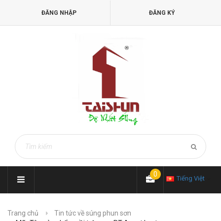
ĐĂNG NHẬP
ĐĂNG KÝ
0
Tiếng Việt
Trang chủ
Tin tức về súng phun sơn