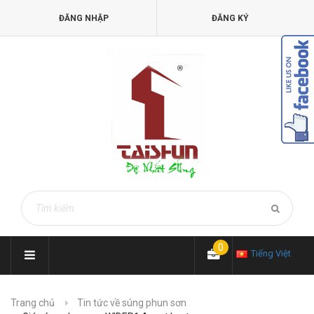
ĐĂNG NHẬP
ĐĂNG KÝ
0
Tiếng Việt
Trang chủ
Tin tức về súng phun sơn