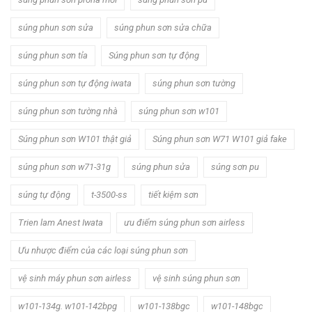
súng phun sơn sửa
súng phun sơn sửa chữa
súng phun sơn tỉa
Súng phun sơn tự động
súng phun sơn tự động iwata
súng phun sơn tường
súng phun sơn tường nhà
súng phun sơn w101
Súng phun sơn W101 thật giả
Súng phun sơn W71 W101 giả fake
súng phun sơn w71-31g
súng phun sửa
súng sơn pu
súng tự động
t-3500-ss
tiết kiệm sơn
Trien lam Anest Iwata
ưu điểm súng phun sơn airless
Ưu nhược điểm của các loại súng phun sơn
vệ sinh máy phun sơn airless
vệ sinh súng phun sơn
w101-134g. w101-142bpg
w101-138bgc
w101-148bgc