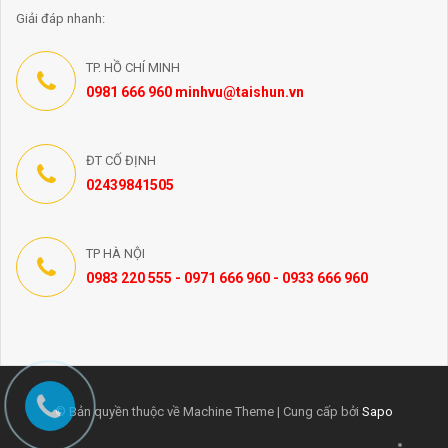
Giải đáp nhanh:
TP. HỒ CHÍ MINH
0981 666 960 minhvu@taishun.vn
ĐT CỐ ĐỊNH
02439841505
TP HÀ NỘI
0983 220 555 - 0971 666 960 - 0933 666 960
© Bản quyền thuộc về Machine Theme | Cung cấp bởi
Sapo