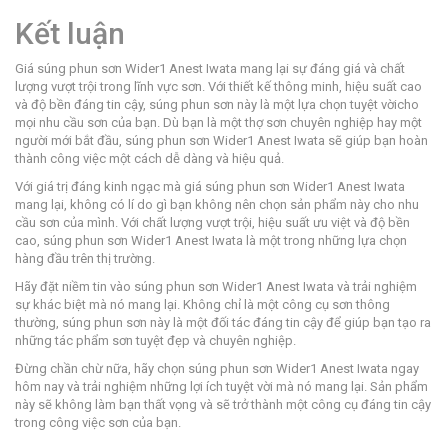
Kết luận
Giá súng phun sơn Wider1 Anest Iwata mang lại sự đáng giá và chất
lượng vượt trội trong lĩnh vực sơn. Với thiết kế thông minh, hiệu suất cao
và độ bền đáng tin cậy, súng phun sơn này là một lựa chọn tuyệt vờicho
mọi nhu cầu sơn của bạn. Dù bạn là một thợ sơn chuyên nghiệp hay một
người mới bắt đầu, súng phun sơn Wider1 Anest Iwata sẽ giúp bạn hoàn
thành công việc một cách dễ dàng và hiệu quả.
Với giá trị đáng kinh ngạc mà giá súng phun sơn Wider1 Anest Iwata
mang lại, không có lí do gì bạn không nên chọn sản phẩm này cho nhu
cầu sơn của mình. Với chất lượng vượt trội, hiệu suất ưu việt và độ bền
cao, súng phun sơn Wider1 Anest Iwata là một trong những lựa chọn
hàng đầu trên thị trường.
Hãy đặt niềm tin vào súng phun sơn Wider1 Anest Iwata và trải nghiệm
sự khác biệt mà nó mang lại. Không chỉ là một công cụ sơn thông
thường, súng phun sơn này là một đối tác đáng tin cậy để giúp bạn tạo ra
những tác phẩm sơn tuyệt đẹp và chuyên nghiệp.
Đừng chần chừ nữa, hãy chọn súng phun sơn Wider1 Anest Iwata ngay
hôm nay và trải nghiệm những lợi ích tuyệt vời mà nó mang lại. Sản phẩm
này sẽ không làm bạn thất vọng và sẽ trở thành một công cụ đáng tin cậy
trong công việc sơn của bạn.