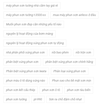
máy phun sơn tường nhà cầm tay giá rẻ
máy phun sơn tường t-3500-ss
mua máy phun sơn airless ở đâu
Muốn phun sơn đẹp cần những yếu tố nào
nguyên lý hoạt động của bơm màng
nguyên lý hoạt động súng phun sơn tự động
nhà phân phối súng phun sơn
nồi bao phim
nồi trộn sơn
phân biệt súng phun sơn
phân biệt súng phun sơn chính hãng
Phân biệt súng phun sơn Iwata
Phân loại súng phun sơn
phun màu ô tô dùng súng nào
Phun sao cho bề mặt sơn mịn
phun sơn kết cấu thép
phun sơn ô tô
phun sơn tàu biển
phun sơn tường
pt-990
Sơn ra chỗ đậm chỗ nhạt