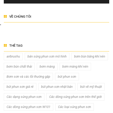
VỀ CHÚNG TÔI
THẺ TAG
airbrushu
bán súng phun sơn mô hình
bơm bùn bằng khí nén
bơm bùn chất thải
bơm màng
bơm màng khí nén
Bơm sơn và các lỗi thường gặp
bút phun sơn
bút phun sơn giá rẻ
bút phun sơn nhật bản
bút vẽ mỹ thuật
Các dạng súng phun sơn
Các dòng súng phun sơn trên thế giới
Các dòng súng phun sơn W101
Các loại súng phun sơn