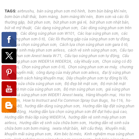
TAGS:
airbrushu
bán súng phun sơn mô hình
bơm bùn bằng khí nén
bơm bùn chất thải
bơm màng
bơm màng khí nén
Bơm sơn và các lỗi
thường gặp
bút phun sơn
bút phun sơn giá rẻ
bút phun sơn nhật bản
bút vẽ mỹ thuật
Các dạng súng phun sơn
Các dòng súng phun sơn trên
thế giới
Các dòng súng phun sơn W101
Các loại súng phun sơn
các
loại súng phun sơn ô tô
Các lỗi thường gặp của súng phun sơn tự động
Cách lựa chọn súng phun sơn
Cách lựa chọn súng phun sơn gara ô tô
cách vệ sinh máy phun sơn airless
cách vệ sinh súng phun sơn
Cấu tạo
súng phun sơn Anest Iwata W-71
Cấu tạo súng phun sơn tự động
Cấu
tạo súng phun sơn WIDER1A WIDER2A
cây khuấy sơn
Chọn súng có độ
mịn cao
Chọn súng phun sơn ô tô
Chọn súng phun sơn xe máy
chương
trình khuyến mãi
công dụng của máy phun sơn ailess
đại lý súng phun
sơn
Danh sách hàng khuyến mại
Dây chuyền phun sơn tự động bị lỗi
dịch vụ sửa chữa súng phun sơn
Độ đẹp bề mặt sơn
Độ mịn bề mặt
sơn
Độ mịn của súng phun sơn
Độ mịn súng phun sơn
giá súng phun
sơn
Giá súng phun sơn WIDER1 Anest Iwata
Hàng khuyến mại
Hoi tro
trien lam
How to Instruct and Fix Common Spray Gun Bugs
hs-116
hs-
30
hs-80
hướng dẫn dùng súng phun sơn
Hướng dẫn lắp đặt súng phun
sơn tự động
Hướng dẫn lựa chọn súng phun sơn để đạt hiệu quả cao
Hướng dẫn tháo lắp súng WIDER1A
hướng dẫn vệ sinh máy phun sơn
airless
Hướng dẫn vệ sinh sửa chữa bơm sơn
Hướng dẫn vệ sinh sửa
chữa bơm sơn bơm màng
iwata nhật bản
kết cấu thép
khuyến mãi
khuyến mãi súng phun sơn
Kim béc bị méo
Kinh nghiệm mua súng phun