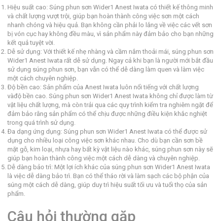
Hiệu suất cao: Súng phun sơn Wider1 Anest Iwata có thiết kế thông minh
và chất lượng vượt trội, giúp bạn hoàn thành công việc sơn một cách
nhanh chóng và hiệu quả. Bạn không cần phải lo lắng về việc các vết sơn
bị vón cục hay không đều màu, vì sản phẩm này đảm bảo cho bạn những
kết quả tuyệt vời.
Dễ sử dụng: Với thiết kế nhẹ nhàng và cầm nắm thoải mái, súng phun sơn
Wider1 Anest Iwata rất dễ sử dụng. Ngay cả khi bạn là người mới bắt đầu
sử dụng súng phun sơn, bạn vẫn có thể dễ dàng làm quen và làm việc
một cách chuyên nghiệp.
Độ bền cao: Sản phẩm của Anest Iwata luôn nổi tiếng với chất lượng
vàđộ bền cao. Súng phun sơn Wider1 Anest Iwata không chỉ được làm từ
vật liệu chất lượng, mà còn trải qua các quy trình kiểm tra nghiêm ngặt để
đảm bảo rằng sản phẩm có thể chịu được những điều kiện khắc nghiệt
trong quá trình sử dụng.
Đa dạng ứng dụng: Súng phun sơn Wider1 Anest Iwata có thể được sử
dụng cho nhiều loại công việc sơn khác nhau. Cho dù bạn cần sơn bề
mặt gỗ, kim loại, nhựa hay bất kỳ vật liệu nào khác, súng phun sơn này sẽ
giúp bạn hoàn thành công việc một cách dễ dàng và chuyên nghiệp.
Dễ dàng bảo trì: Một lợi ích khác của súng phun sơn Wider1 Anest Iwata
là việc dễ dàng bảo trì. Bạn có thể tháo rời và làm sạch các bộ phận của
súng một cách dễ dàng, giúp duy trì hiệu suất tối ưu và tuổi thọ của sản
phẩm.
Câu hỏi thường gặp