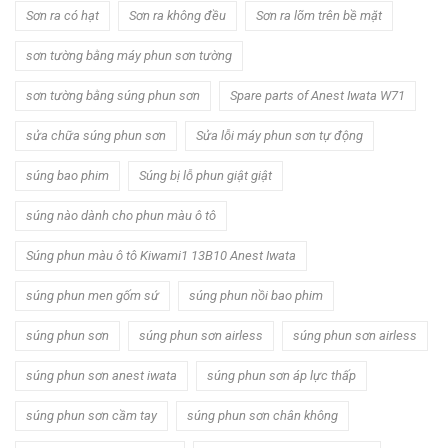
Sơn ra có hạt
Sơn ra không đều
Sơn ra lõm trên bề mặt
sơn tường bằng máy phun sơn tường
sơn tường bằng súng phun sơn
Spare parts of Anest Iwata W71
sửa chữa súng phun sơn
Sửa lỗi máy phun sơn tự động
súng bao phim
Súng bị lỗ phun giật giật
súng nào dành cho phun màu ô tô
Súng phun màu ô tô Kiwami1 13B10 Anest Iwata
súng phun men gốm sứ
súng phun nồi bao phim
súng phun sơn
súng phun sơn airless
súng phun sơn airless
súng phun sơn anest iwata
súng phun sơn áp lực thấp
súng phun sơn cầm tay
súng phun sơn chân không