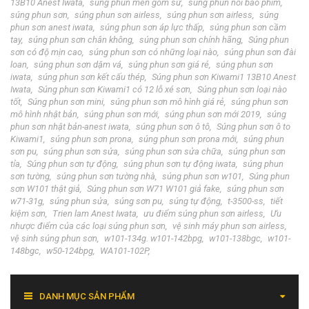
13B10 Anest Iwata
súng phun men gốm sứ
súng phun nồi bao phim
súng phun sơn
súng phun sơn airless
súng phun sơn airless
súng
phun sơn anest iwata
súng phun sơn áp lực thấp
súng phun sơn cầm
tay
súng phun sơn chân không
súng phun sơn chính hãng
Súng phun
sơn có độ mịn cao
súng phun sơn có những loại nào
súng phun sơn đài
loan
súng phun sơn dặm vá
súng phun sơn giá rẻ
súng phun sơn
iwata
súng phun sơn kết cấu thép
Súng phun sơn Kiwami1 13B10 Anest
Iwata
Súng phun sơn Kiwami1 có 12 lỗ xé sơn
Súng phun sơn loại nào
tốt
Súng phun sơn mini
súng phun sơn mô hình giá rẻ
súng phun sơn
mô hình nhật bản
súng phun sơn mới
súng phun sơn mới 2019
súng
phun sơn nhật bản-anest iwata
súng phun sơn ô tô
Súng phun sơn ô to
Kiwami1
súng phun sơn prona
súng phun sơn prona mới
súng phun
sơn pu
súng phun sơn sửa
súng phun sơn sửa chữa
súng phun sơn
tỉa
Súng phun sơn tự động
súng phun sơn tự động iwata
súng phun
sơn tường
súng phun sơn tường nhà
súng phun sơn w101
Súng phun
sơn W101 thật giả
Súng phun sơn W71 W101 giả fake
súng phun sơn
w71-31g
súng phun sửa
súng sơn pu
súng tự động
t-3500-ss
tiết
kiệm sơn
Trien lam Anest Iwata
ưu điểm súng phun sơn airless
Ưu
nhược điểm của các loại súng phun sơn
vệ sinh máy phun sơn airless
vệ sinh súng phun sơn
w101-134g. w101-142bpg
w101-138bgc
w101-
148bgc
w50-124bpg
WA101-102P
DANH MỤC SẢN PHẨM