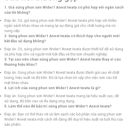
1. Giá súng phun sơn Wider1 Anest Iwata có phù hợp với ngân sách
của tôi không?
Đáp án: Có, giá súng phun sơn Wider1 Anest Iwata phù hợp với nhiều
ngân sách khác nhau và mang lại sự đáng giá cho chất lượng mà nó
cung cấp.
2. Súng phun sơn Wider1 Anest Iwata có thích hợp cho người mới
bắt đầu sử dụng không?
Đáp án: Có, súng phun sơn Wider1 Anest Iwata được thiết kế dễ sử dụng
và phù hợp cho cả người mới bắt đầu và thợ sơn chuyên nghiệp.
3. Tại sao nên chọn súng phun sơn Wider1 Anest Iwata thay vì các
thương hiệu khác?
Đáp án: Súng phun sơn Wider1 Anest Iwata được đánh giá cao về chất
lượng, hiệu suất và độ bền. Đó là lựa chọn tin cậy cho việc sơn các bề
mặt khác nhau.
4. Lợi ích của súng phun sơn Wider1 Anest Iwata là gì?
Đáp án: Súng phun sơn Wider1 Anest Iwata mang lại hiệu suất cao, dễ
sử dụng, độ bền cao và đa dạng ứng dụng.
5. Làm thế nào để bảo trì súng phun sơn Wider1 Anest Iwata?
Đáp án: Bạn có thể tháo rời và làm sạch các bộ phận của súng phun sơn
Wider1 Anest Iwata một cách dễ dàng để duy trì hiệu suất và tuổi thọ của
sản phẩm.