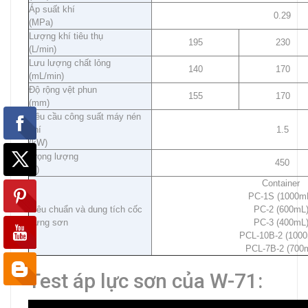
Áp suất khí
0.29
(MPa)
Lượng khí tiêu thụ
195
230
(L/min)
Lưu lượng chất lỏng
140
170
(mL/min)
Độ rộng vệt phun
155
170
(mm)
Yêu cầu công suất máy nén
khí
1.5
(kW)
Trọng lượng
450
(g)
Container
PC-1S (1000m
Tiêu chuẩn và dung tích cốc
PC-2 (600mL
đựng sơn
PC-3 (400mL
PCL-10B-2 (100
PCL-7B-2 (700
Test áp lực sơn của W-71: