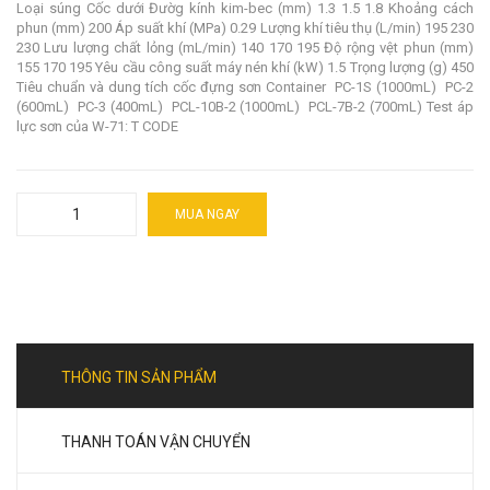
Loại súng Cốc dưới Đườg kính kim-bec (mm) 1.3 1.5 1.8 Khoảng cách
phun (mm) 200 Áp suất khí (MPa) 0.29 Lượng khí tiêu thụ (L/min) 195 230
230 Lưu lượng chất lỏng (mL/min) 140 170 195 Độ rộng vệt phun (mm)
155 170 195 Yêu cầu công suất máy nén khí (kW) 1.5 Trọng lượng (g) 450
Tiêu chuẩn và dung tích cốc đựng sơn Container PC-1S (1000mL) PC-2
(600mL) PC-3 (400mL) PCL-10B-2 (1000mL) PCL-7B-2 (700mL) Test áp
lực sơn của W-71: T CODE
MUA NGAY
THÔNG TIN SẢN PHẨM
THANH TOÁN VẬN CHUYỂN