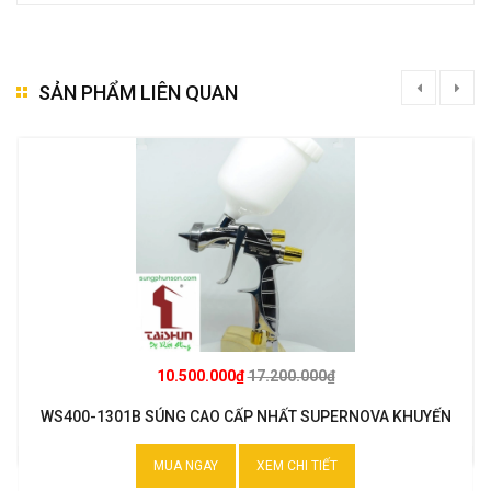
SẢN PHẨM LIÊN QUAN
10.500.000₫
17.200.000₫
WS400-1301B SÚNG CAO CẤP NHẤT SUPERNOVA KHUYẾN
MẠI
MUA NGAY
XEM CHI TIẾT