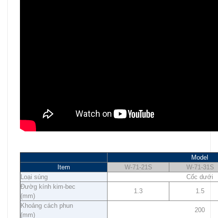
Model
Item
W-71-21S
W-71-31S
Loại súng
Cốc dưới
Đườg kính kim-bec
1.3
1.5
(
mm)
Khoảng cách phun
200
(mm)