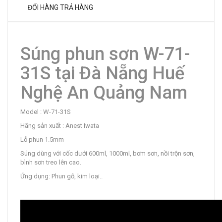
ĐỔI HÀNG TRẢ HÀNG
Súng phun sơn W-71-
31S tại Đà Nẵng Huế
Nghệ An Quảng Nam
Model : W-71-31S
Hãng sản xuất : Anest Iwata
Lỗ phun 1.5mm
Súng dùng với cốc dưới 600ml, 1000ml, bơm sơn, nồi trộn sơn,
bình sơn treo lên cao.
Ứng dụng: Phun gỗ, kim loại..