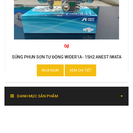
0₫
SÚNG PHUN SƠN TỰ ĐỘNG WIDER1A- 15H2 ANEST IWATA
MUA NGAY
XEM CHI TIẾT
DANH MỤC SẢN PHẨM