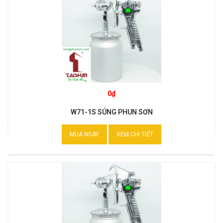
0₫
W71-1S SÚNG PHUN SƠN
MUA NGAY
XEM CHI TIẾT