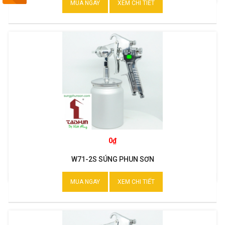
MUA NGAY
XEM CHI TIẾT
0₫
W71-2S SÚNG PHUN SƠN
MUA NGAY
XEM CHI TIẾT