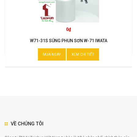
0₫
W71-31S SÚNG PHUN SƠN W-71 IWATA
MUA NGAY
XEM CHI TIẾT
VỀ CHÚNG TÔI