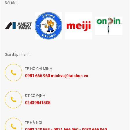
Đối tác:
Giải đáp nhanh:
TP. HỒ CHÍ MINH
0981 666 960 minhvu@taishun.vn
ĐT CỐ ĐỊNH
02439841505
TP HÀ NỘI
0983 220 555 - 0971 666 960 - 0933 666 960