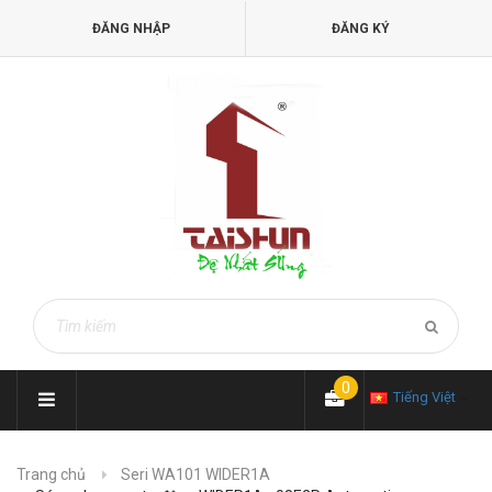
ĐĂNG NHẬP
ĐĂNG KÝ
0
Tiếng Việt
Trang chủ
Seri WA101 WIDER1A