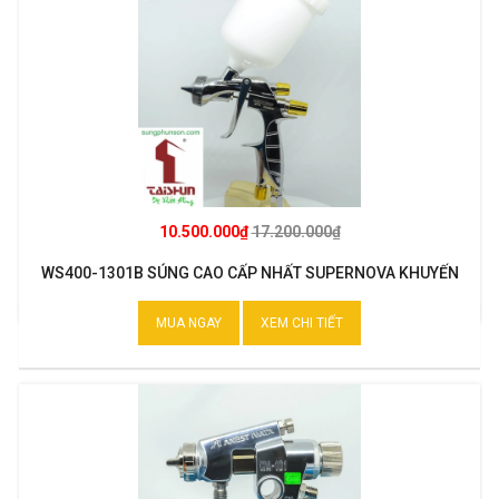
10.500.000₫
17.200.000₫
WS400-1301B SÚNG CAO CẤP NHẤT SUPERNOVA KHUYẾN
MẠI
MUA NGAY
XEM CHI TIẾT