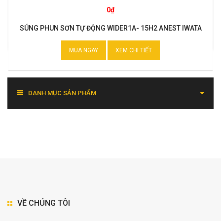
0₫
SÚNG PHUN SƠN TỰ ĐỘNG WIDER1A- 15H2 ANEST IWATA
MUA NGAY
XEM CHI TIẾT
DANH MỤC SẢN PHẨM
VỀ CHÚNG TÔI