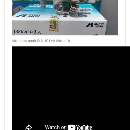
Video so sánh WA-101 và Wider1A