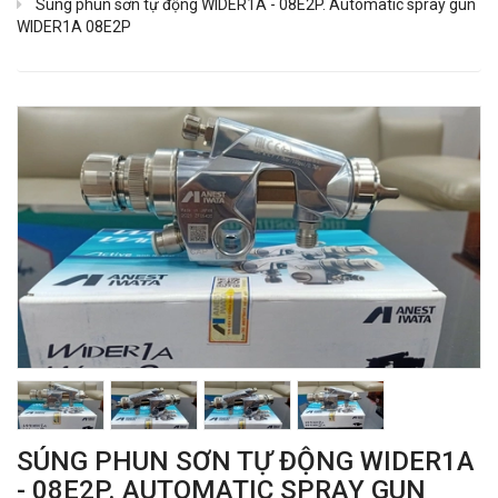
Súng phun sơn tự động WIDER1A - 08E2P. Automatic spray gun
WIDER1A 08E2P
SÚNG PHUN SƠN TỰ ĐỘNG WIDER1A
- 08E2P. AUTOMATIC SPRAY GUN