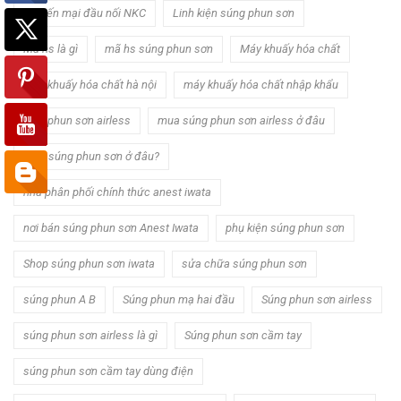
khuyến mại đầu nối NKC
Linh kiện súng phun sơn
Mã hs là gì
mã hs súng phun sơn
Máy khuấy hóa chất
máy khuấy hóa chất hà nội
máy khuấy hóa chất nhập khẩu
máy phun sơn airless
mua súng phun sơn airless ở đâu
Mua súng phun sơn ở đâu?
nhà phân phối chính thức anest iwata
nơi bán súng phun sơn Anest Iwata
phụ kiện súng phun sơn
Shop súng phun sơn iwata
sửa chữa súng phun sơn
súng phun A B
Súng phun mạ hai đầu
Súng phun sơn airless
súng phun sơn airless là gì
Súng phun sơn cầm tay
súng phun sơn cầm tay dùng điện