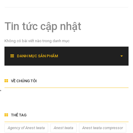
Tin tức cập nhật
Không có bài viết nào trong danh mục
DANH MỤC SẢN PHẨM
VỀ CHÚNG TÔI
THẺ TAG
Agency of Anest Iwata
Anest Iwata
Anest Iwata compressor