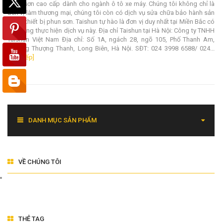
phun sơn cao cấp dành cho ngành ô tô xe máy. Chúng tôi không chỉ là
đơn vị làm thương mại, chúng tôi còn có dịch vụ sửa chữa bảo hành sản
phẩm thiết bị phun sơn. Taishun tự hào là đơn vị duy nhất tại Miền Bắc có
khả năng thực hiện dịch vụ này. Địa chỉ Taishun tại Hà Nội: Công ty TNHH
Taishun Việt Nam Địa chỉ: Số 1A, ngách 28, ngõ 105, Phố Thanh Am,
Phường Thượng Thanh, Long Biên, Hà Nội. SĐT: 024 3998 6588/ 024...
[Đọc tiếp]
DANH MỤC SẢN PHẨM
VỀ CHÚNG TÔI
THẺ TAG