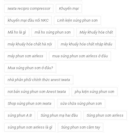
iwata recipro compressor
Khuyến mại
khuyến mại đầu nối NKC
Linh kiện súng phun sơn
Mã hs là gì
mã hs súng phun sơn
Máy khuấy hóa chất
máy khuấy hóa chất hà nội
máy khuấy hóa chất nhập khẩu
máy phun sơn airless
mua súng phun sơn airless ở đâu
Mua súng phun sơn ở đâu?
nhà phân phối chính thức anest iwata
nơi bán súng phun sơn Anest Iwata
phụ kiện súng phun sơn
Shop súng phun sơn iwata
sửa chữa súng phun sơn
súng phun A B
Súng phun mạ hai đầu
Súng phun sơn airless
súng phun sơn airless là gì
Súng phun sơn cầm tay