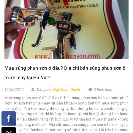
Mua súng phun sơn ở đâu? Địa chỉ bán súng phun sơn ô
tô xe máy tại Hà Nội?
12/05/2017
Đăng bởi:
Ngô Doãn Quyết
0 Bình luận
Mua súng phun sơn ở đâu? Địa chỉ bán súng phun sơn ô tô xe máy tại Hà
Nội? Khách hàng hiện nay rất băn khoăn không biết tìm mua súng phun
sơn ở đâu. Tìm trên mạng thì công ty đưa thông tin lên website hàng gì
cũng có. Nhưng tới nơi thì không có hàng gì, chỉ là một đơn vị bán hàng
online. Nhiều khách hàng rất bức xúc vì tới tận nơi mưa nắng mà không
mua được hàng mình cần. Địa chỉ mua bán súng phun sơn ô tô xe máy tại
Hà Nội uy tín? Taishun là một trong số rất ít đơn vị tại Hà Nội bán súng