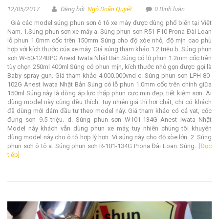
12/05/2017
Đăng bởi:
Ngô Doãn Quyết
0 Bình luận
Giá các model súng phun sơn ô tô xe máy được dùng phổ biến tại Việt
Nam. 1.Súng phun sơn xe máy a. Súng phun sơn R51-F10 Prona Đài Loan
lỗ phun 1.0mm cốc trên 150mm Súng cho độ xòe nhỏ, độ mịn cao phù
hợp với kích thước của xe máy. Giá súng tham khảo 1.2 triệu b. Súng phun
sơn W-50-124BPG Anest Iwata Nhật Bản Súng có lỗ phun 1.2mm cốc trên
tùy chọn 250ml 400ml Súng có phun mịn, kích thước nhỏ gọn được gọi là
Baby spray gun. Giá tham khảo 4.000.000vnd c. Súng phun sơn LPH-80-
102G Anest Iwata Nhật Bản Súng có lỗ phun 1.0mm cốc trên chính giữa
150ml Súng này là dòng áp lực thấp phun cực mịn đẹp, tiết kiệm sơn. Ai
dùng model này cũng đều thích. Tuy nhiên giá thì hơi chát, chỉ có khách
đã dùng mới dám đầu tư theo model này. Giá tham khảo có cả vat, cốc
đựng sơn 9.5 triệu. d. Súng phun sơn W101-134G Anest Iwata Nhật
Model này khách vẫn dùng phun xe máy, tuy nhiên chúng tôi khuyên
dùng model này cho ô tô hợp lý hơn. Vì súng này cho độ xòe lớn. 2. Súng
phun sơn ô tô a. Súng phun sơn R-101-134G Prona Đài Loan. Súng...
[Đọc
tiếp]