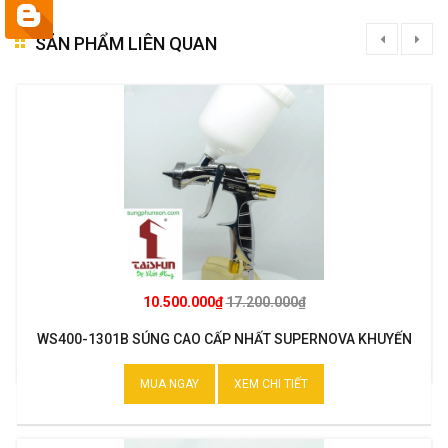
SẢN PHẨM LIÊN QUAN
10.500.000₫
17.200.000₫
WS400-1301B SÚNG CAO CẤP NHẤT SUPERNOVA KHUYẾN
MẠI
MUA NGAY
XEM CHI TIẾT