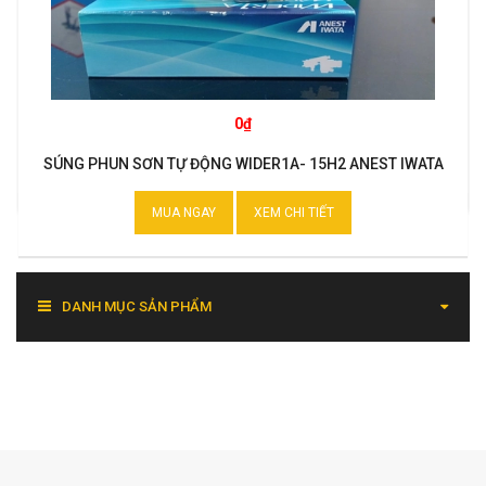
0₫
SÚNG PHUN SƠN TỰ ĐỘNG WIDER1A- 15H2 ANEST IWATA
MUA NGAY
XEM CHI TIẾT
DANH MỤC SẢN PHẨM