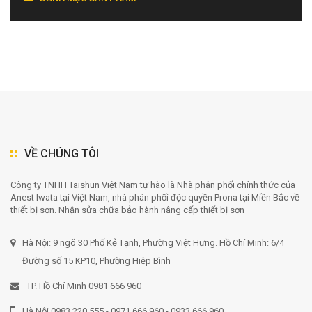
VỀ CHÚNG TÔI
Công ty TNHH Taishun Việt Nam tự hào là Nhà phân phối chính thức của
Anest Iwata tại Việt Nam, nhà phân phối độc quyền Prona tại Miền Bắc về
thiết bị sơn. Nhận sửa chữa bảo hành nâng cấp thiết bị sơn
Hà Nội: 9 ngõ 30 Phố Kẻ Tạnh, Phường Việt Hưng. Hồ Chí Minh: 6/4
Đường số 15 KP10, Phường Hiệp Bình
TP. Hồ Chí Minh 0981 666 960
Hà Nội 0983 220 555 - 0971 666 960 - 0933 666 960