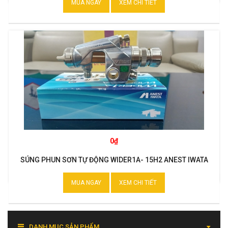
MUA NGAY
XEM CHI TIẾT
0₫
SÚNG PHUN SƠN TỰ ĐỘNG WIDER1A- 15H2 ANEST IWATA
MUA NGAY
XEM CHI TIẾT
DANH MỤC SẢN PHẨM