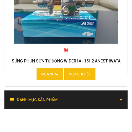
0₫
SÚNG PHUN SƠN TỰ ĐỘNG WIDER1A- 15H2 ANEST IWATA
MUA NGAY
XEM CHI TIẾT
DANH MỤC SẢN PHẨM