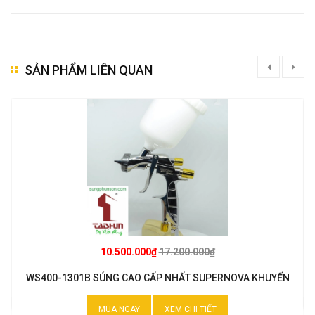
SẢN PHẨM LIÊN QUAN
10.500.000₫
17.200.000₫
WS400-1301B SÚNG CAO CẤP NHẤT SUPERNOVA KHUYẾN
MẠI
MUA NGAY
XEM CHI TIẾT