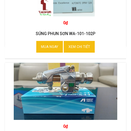
0₫
SÚNG PHUN SƠN WA-101-102P
MUA NGAY
XEM CHI TIẾT
0₫