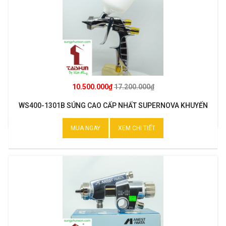
10.500.000₫
17.200.000₫
WS400-1301B SÚNG CAO CẤP NHẤT SUPERNOVA KHUYẾN
MẠI
MUA NGAY
XEM CHI TIẾT