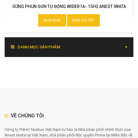
SÚNG PHUN SƠN TỰ ĐỘNG WIDER1A- 15H2 ANEST IWATA
MUA NGAY
XEM CHI TIẾT
DANH MỤC SẢN PHẨM
VỀ CHÚNG TÔI
Công ty TNHH Taishun Việt Nam tự hào là Nhà phân phối chính thức của
Anest Iwata tại Việt Nam, nhà phân phối độc quyền Prona tại Miền Bắc về