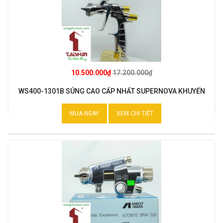
10.500.000₫
17.200.000₫
WS400-1301B SÚNG CAO CẤP NHẤT SUPERNOVA KHUYẾN
MẠI
MUA NGAY
XEM CHI TIẾT