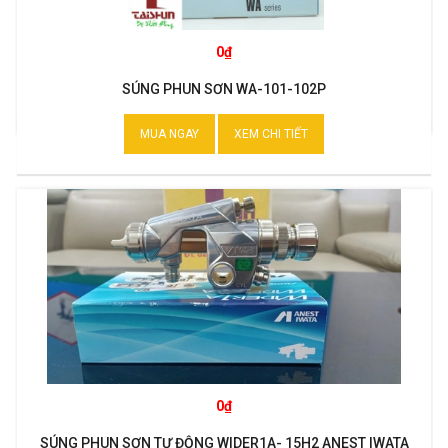
0₫
SÚNG PHUN SƠN WA-101-102P
MUA NGAY
XEM CHI TIẾT
0₫
SÚNG PHUN SƠN TỰ ĐỘNG WIDER1A- 15H2 ANEST IWATA