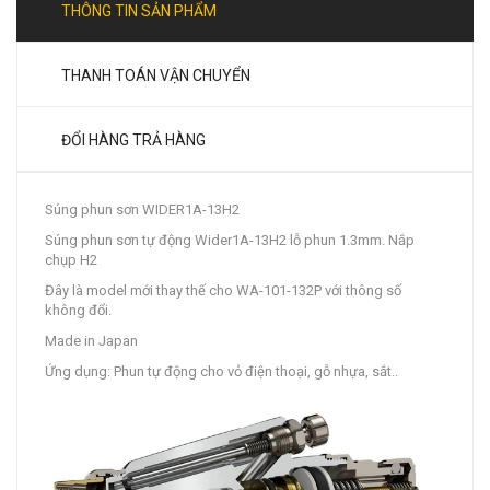
THÔNG TIN SẢN PHẨM
THANH TOÁN VẬN CHUYỂN
ĐỔI HÀNG TRẢ HÀNG
Súng phun sơn WIDER1A-13H2
Súng phun sơn tự động Wider1A-13H2 lỗ phun 1.3mm. Nắp
chụp H2
Đây là model mới thay thế cho WA-101-132P với thông số
không đổi.
Made in Japan
Ứng dụng: Phun tự động cho vỏ điện thoại, gỗ nhựa, sắt..