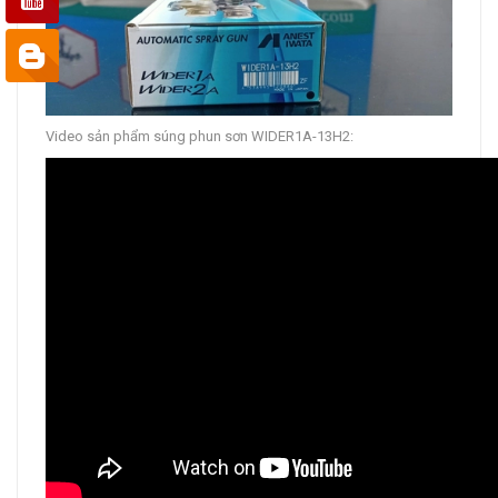
Video sản phẩm súng phun sơn WIDER1A-13H2: