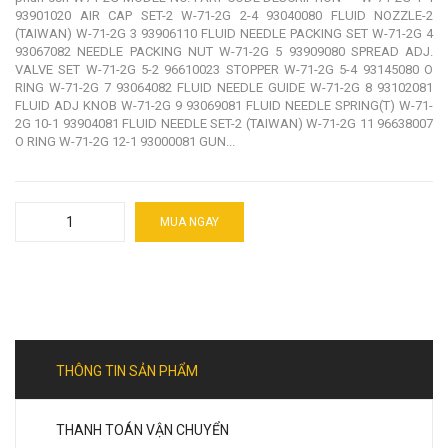
93901020 AIR CAP SET-2 W-71-2G 2-4 93040080 FLUID NOZZLE-2
(TAIWAN) W-71-2G 3 93906110 FLUID NEEDLE PACKING SET W-71-2G 4
93067082 NEEDLE PACKING NUT W-71-2G 5 93909080 SPREAD ADJ.
VALVE SET W-71-2G 5-2 96610023 STOPPER W-71-2G 5-4 93145080 O
RING W-71-2G 7 93064082 FLUID NEEDLE GUIDE W-71-2G 8 93102081
FLUID ADJ KNOB W-71-2G 9 93069081 FLUID NEEDLE SPRING(T) W-71-
2G 10-1 93904081 FLUID NEEDLE SET-2 (TAIWAN) W-71-2G 11 96638007
O RING W-71-2G 12-1 93000081 GUN...
MUA NGAY
THÔNG TIN SẢN PHẨM
THANH TOÁN VẬN CHUYỂN