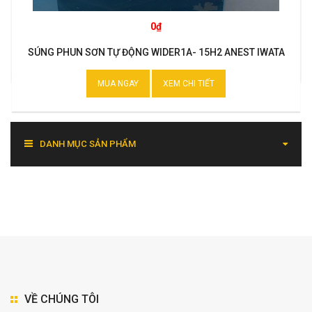
0₫
SÚNG PHUN SƠN TỰ ĐỘNG WIDER1A- 15H2 ANEST IWATA
MUA NGAY
XEM CHI TIẾT
DANH MỤC SẢN PHẨM
VỀ CHÚNG TÔI