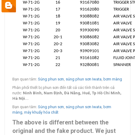
W-71-2G
16
93167080
TRIGGER S
W-71-2G
17
93162080
TRIGGER
W-71-2G
18
93088082
AIR VALVE 
W-71-2G
19
93081081
AIR VALVE
W-71-2G
20
93930090
AIR VALVE 
W-71-2G
20-1
93086082
AIR VALVE 
W-71-2G
20-2
93083082
AIR VALVE 
W-71-2G
20-3
93909101
AIR VALVE 
W-71-2G
21
93161082
FLUID JOIN
W-71-2G
22
93280081
SPANNER
Bạn quan tâm:
Súng phun sơn
,
súng phun sơn Iwata
,
bơm màng
Phân phối thiết bị phun sơn đến tất cả các tỉnh thành trên cả
nước:
Ninh Bình, Nam Định, Đà Nẵng, Huế, Tp Hồ Chí Minh,
Hà Nội...
Bạn quan tâm:
Súng phun sơn
,
súng phun sơn Iwata
,
bơm
màng
,
máy khuấy hóa chất
The above is different between the
original and the fake product. We just