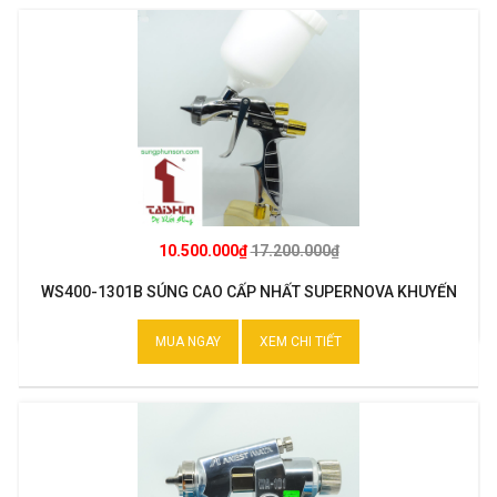
10.500.000₫
17.200.000₫
WS400-1301B SÚNG CAO CẤP NHẤT SUPERNOVA KHUYẾN
MẠI
MUA NGAY
XEM CHI TIẾT