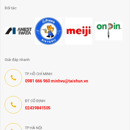
Đối tác:
Giải đáp nhanh:
TP. HỒ CHÍ MINH
0981 666 960 minhvu@taishun.vn
ĐT CỐ ĐỊNH
02439841505
TP HÀ NỘI