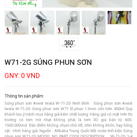
W71-2G SÚNG PHUN SƠN
GNY: 0 VND
Thông tin sản phẩm:
Súng phun sơn Anest Iwata W-71-2G Ninh Bình Súng phun sơn Anest
Iwata W-71-2G Súng phun sơn W71 lỗ phun 1.3mm cốc trên 400ml Quý
khách lưu ý tránh mua hàng giả kém chất lượng: Hàng giả có mặt trên thị
trường có tem mờ nhạt không phải là tem 3D giá bán từ 600-
1500.000vnd. Đặc điểm không chụm nhỏ tốt, nhìn không khôn, hay hỏng
vặt. Hình hàng giả: Nguồn : Alibaba Trung Quốc Mã code linh kiện Súng
phun sơn W71-2G MODEL NO. PART CODE DESCRIPTION W-71-2G 1-4