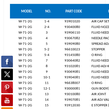
MODEL
NO.
PART CODE
W-71-2G
1-4
93901020
AIR CAP SET
W-71-2G
2-4
93040080
FLUID NOZZ
W-71-2G
3
93906110
FLUID NEED
W-71-2G
4
93067082
NEEDLE PA
W-71-2G
5
93909080
SPREAD ADJ
W-71-2G
5-2
96610023
STOPPER
W-71-2G
5-4
93145080
O RING
W-71-2G
7
93064082
FLUID NEED
W-71-2G
8
93102081
FLUID ADJ
W-71-2G
9
93069081
FLUID NEED
W-71-2G
10-1
93904081
FLUID NEED
W-71-2G
11
96638007
O RING
W-71-2G
12-1
93000081
GUN BODY(
W-71-2G
13
93010080
AIR JOINT
W-71-2G
14
93907081
AIR ADJ VA
W-71-2G
15
93912030
E STOPPER 