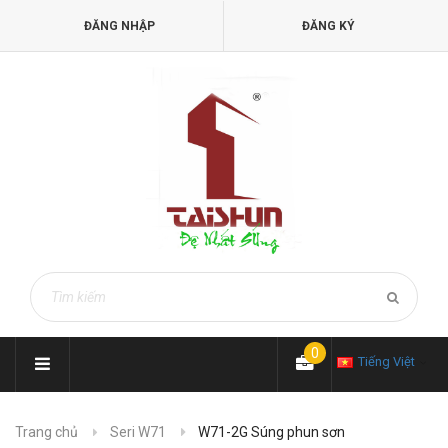
ĐĂNG NHẬP
ĐĂNG KÝ
0
Tiếng Việt
Trang chủ
Seri W71
W71-2G Súng phun sơn