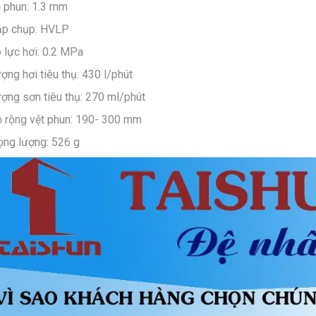
ỗ phun: 1.3 mm
ắp chụp: HVLP
p lực hơi: 0.2 MPa
ợng hơi tiêu thụ: 430 l/phút
ượng sơn tiêu thụ: 270 ml/phút
ộ rộng vệt phun: 190- 300 mm
rọng lượng: 526 g