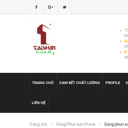
T
09
H
09
Đ
02
TRANG CHỦ
CAM KẾT CHẤT LƯỢNG
PROFILE
S
LIÊN HỆ
Trang chủ
Súng Phun sơn Prona
Súng phun s