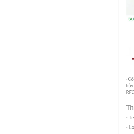
Cố
-
hủy
RFC
Th
- T
- Lo