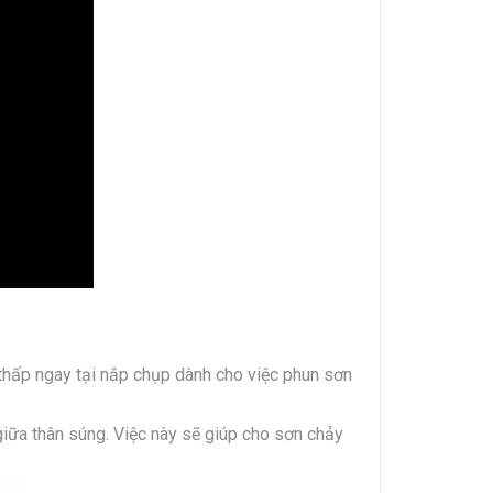
thấp ngay tại nắp chụp dành cho việc phun sơn
giữa thân súng. Việc này sẽ giúp cho sơn chảy