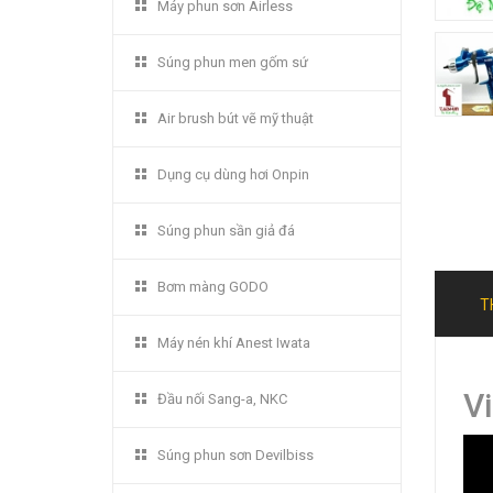
Máy phun sơn Airless
Súng phun men gốm sứ
Air brush bút vẽ mỹ thuật
Dụng cụ dùng hơi Onpin
Súng phun sần giả đá
Bơm màng GODO
T
Máy nén khí Anest Iwata
V
Đầu nối Sang-a, NKC
Súng phun sơn Devilbiss