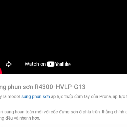
ng phun sơn R4300-HVLP-G13
y là model
súng phun sơn
áp lực thấp cầm tay của Prona, áp lực 
.
eri súng hoàn toàn mới với cốc đựng sơn ở phía trên, thẳng chỉnh 
ng đều và nhanh hơn.