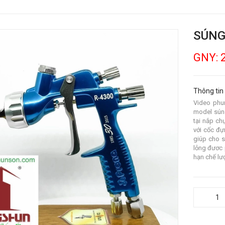
SÚNG
GNY: 
Thông tin
Video phu
model súng
tại nắp ch
với cốc đự
giúp cho s
lỏng đươc 
hạn chế lượ