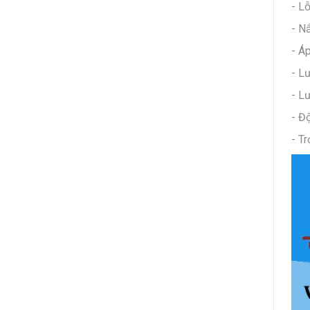
- L
- N
- Á
- Lư
- L
- Đ
- T