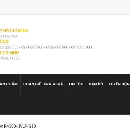
P. HỒ CHÍ MINH
81 666 960
À NỘI
83 220 555 - 0971 666 960 - 0933 666 960 - 09 7555 7666
T CỐ ĐỊNH
43 9841505
ẢN PHẨM
PHÂN BIỆT IWATA GIẢ
TIN TỨC
BẢN ĐỒ
TUYỂN DỤ
ơn R4300-HVLP-G13