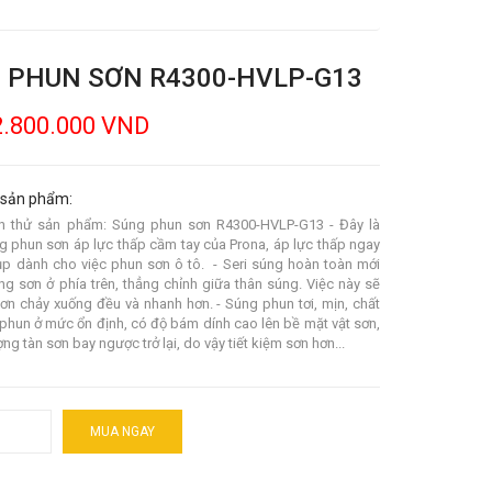
 PHUN SƠN R4300-HVLP-G13
2.800.000 VND
 sản phẩm:
n thử sản phẩm: Súng phun sơn R4300-HVLP-G13 - Đây là
 phun sơn áp lực thấp cầm tay của Prona, áp lực thấp ngay
ụp dành cho việc phun sơn ô tô. - Seri súng hoàn toàn mới
ng sơn ở phía trên, thẳng chỉnh giữa thân súng. Việc này sẽ
ơn chảy xuống đều và nhanh hơn. - Súng phun tơi, mịn, chất
phun ở mức ổn định, có độ bám dính cao lên bề mặt vật sơn,
ng tàn sơn bay ngược trở lại, do vậy tiết kiệm sơn hơn...
MUA NGAY