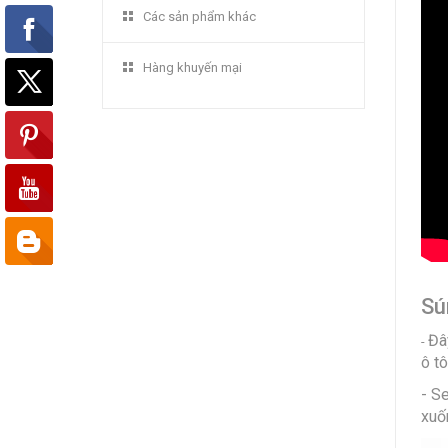
Các sản phẩm khác
Hàng khuyến mại
Sú
Đâ
-
ô tô
- S
xuố