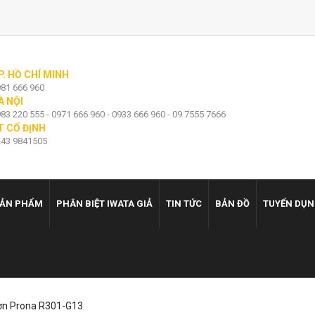
P. HỒ CHÍ MINH
81 666 960
À NỘI
83 220 555 - 0971 666 960 - 0933 666 960 - 09 7555 7666
T CỐ ĐỊNH
43 9841505
ẢN PHẨM
PHÂN BIỆT IWATA GIẢ
TIN TỨC
BẢN ĐỒ
TUYỂN DỤ
ơn Prona R301-G13