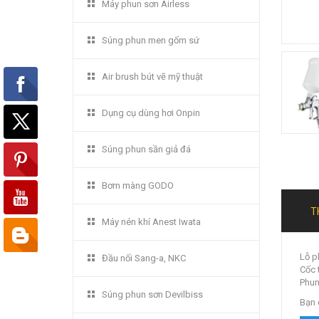
Máy phun sơn Airless
Súng phun men gốm sứ
Air brush bút vẽ mỹ thuật
Dụng cụ dùng hơi Onpin
Súng phun sần giả đá
Bơm màng GODO
T
Máy nén khí Anest Iwata
Lỗ p
Đầu nối Sang-a, NKC
Cốc 
Phun
Súng phun sơn Devilbiss
Bạn 