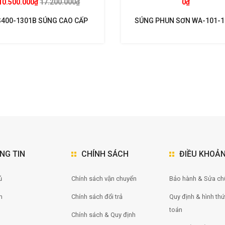
10.500.000₫
17.200.000₫
0₫
400-1301B SÚNG CAO CẤP
SÚNG PHUN SƠN WA-101-
T SUPERNOVA KHUYẾN MẠI
NG TIN
CHÍNH SÁCH
ĐIỀU KHOẢ
̉
Chính sách vận chuyển
Bảo hành & Sửa ch
m
Chính sách đổi trả
Quy định & hình th
toán
Chính sách & Quy định