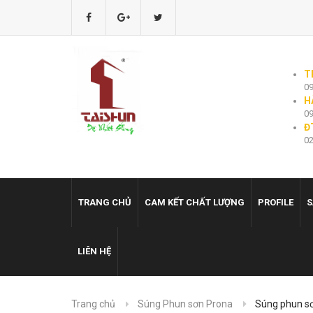
T
09
H
09
Đ
02
TRANG CHỦ
CAM KẾT CHẤT LƯỢNG
PROFILE
S
LIÊN HỆ
Trang chủ
Súng Phun sơn Prona
Súng phun s