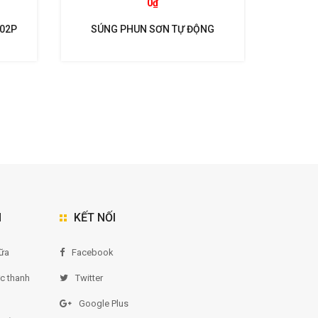
0₫
102P
SÚNG PHUN SƠN TỰ ĐỘNG
SÚNG P
WIDER1A- 15H2 ANEST IWATA
WI
N
KẾT NỐI
ữa
Facebook
ức thanh
Twitter
Google Plus