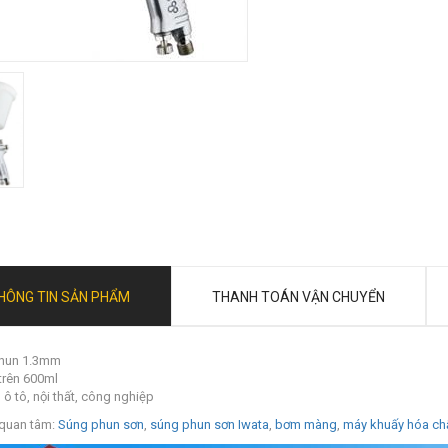
HÔNG TIN SẢN PHẨM
THANH TOÁN VẬN CHUYỂN
hun 1.3mm
trên 600ml
 ô tô, nội thất, công nghiệp
quan tâm:
Súng phun sơn
,
súng phun sơn Iwata
,
bơm màng
,
máy khuấy hóa ch