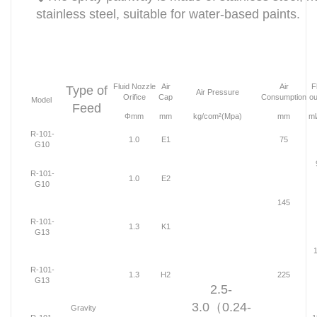
stainless steel, suitable for water-based paints.
Fluid Nozzle
Air
Air
F
Type of
Air Pressure
Orifice
Cap
Consumption
ou
Model
Feed
Φmm
mm
kg/com²(Mpa)
mm
ml
R-101-
1.0
E1
75
G10
R-101-
1.0
E2
G10
145
R-101-
1.3
K1
G13
R-101-
1.3
H2
225
G13
2.5-
3.0（0.24-
Gravity