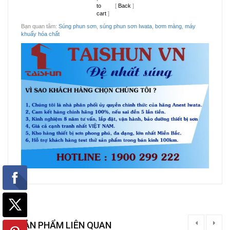
to
[
Back
]
cart
]
Bạn quan tâm:
Súng phun sơn
,
súng phun sơn Iwata
,
bơm màng
,
máy
khuấy hóa chất
SẢN PHẨM LIÊN QUAN