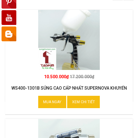
10.500.000₫
17.200.000₫
WS400-1301B SÚNG CAO CẤP NHẤT SUPERNOVA KHUYẾN
MẠI
MUA NGAY
XEM CHI TIẾT