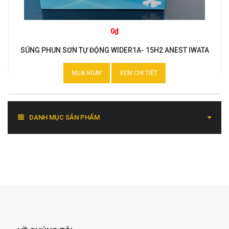
0₫
SÚNG PHUN SƠN TỰ ĐỘNG WIDER1A- 15H2 ANEST IWATA
MUA NGAY
XEM CHI TIẾT
DANH MỤC SẢN PHẨM