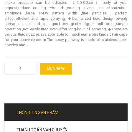
intake pressure can be adjusted （2.0-3.0bar）freely at your
request,reduce coating rebound ,coating saving ,slim atomization
amplitude ,large spray pattern width ,fine particles , perfect
effect,efficient and rapid spraying. ◆Centralized fluid design ,evenly
spread out on hand ,light gun-body ,gently triggerr pull force ,simple
operation ,not easily tired even after long-hour of spraying. ◆There are
various fluid nozzles avaiable ,able to match numerous kinds of air caps
for your convenience. ◆The spray pathway is made of stainless steel,
nozzles and...
MUA NGAY
THÔNG TIN SẢN PHẨM
THANH TOÁN VẬN CHUYỂN