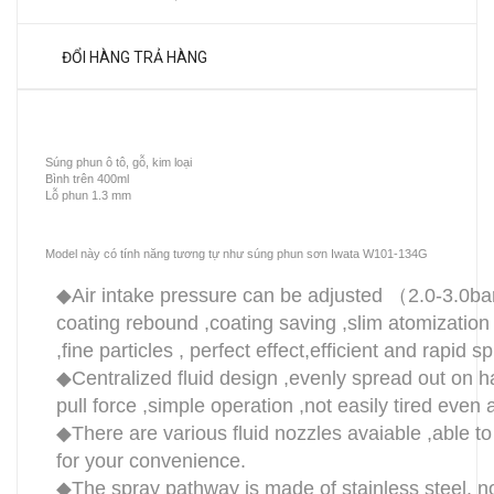
ĐỔI HÀNG TRẢ HÀNG
Súng phun ô tô, gỗ, kim loại
Bình trên 400ml
Lỗ phun 1.3 mm
Model này có tính năng tương tự như súng phun sơn Iwata W101-134G
◆Air intake pressure can be adjusted （2.0-3.0ba
coating rebound ,coating saving ,slim atomization
,fine particles , perfect effect,efficient and rapid s
◆Centralized fluid design ,evenly spread out on ha
pull force ,simple operation ,not easily tired even 
◆There are various fluid nozzles avaiable ,able t
for your convenience.
◆The spray pathway is made of stainless steel, 