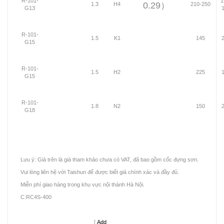
R-101-
1
0.29）
1.3
H4
210-250
G13
R-101-
1.5
K1
145
G15
R-101-
1.5
H2
225
G15
R-101-
1.8
N2
150
G18
Lưu ý: Giá trên là giá tham khảo chưa có VAT, đã bao gồm cốc đựng sơn.
Vui lòng liên hệ với Taishun để được biết giá chính xác và đầy đủ.
Miễn phí giao hàng trong khu vực nội thành Hà Nội.
C:RC4S-400
[
Add