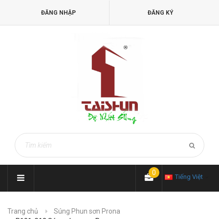
ĐĂNG NHẬP
ĐĂNG KÝ
0
Tiếng Việt
Trang chủ
Súng Phun sơn Prona