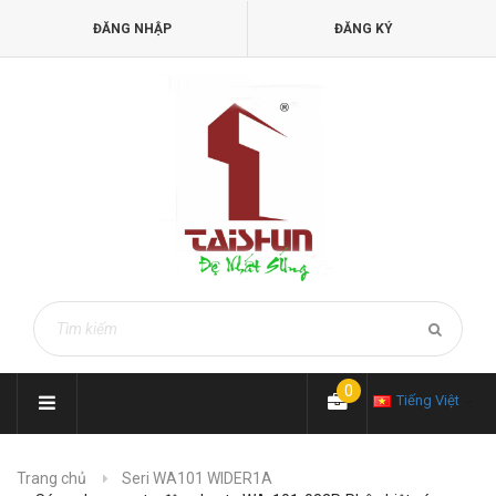
ĐĂNG NHẬP
ĐĂNG KÝ
0
Tiếng Việt
Trang chủ
Seri WA101 WIDER1A