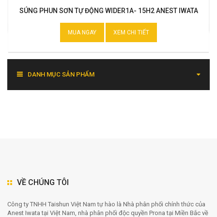
SÚNG PHUN SƠN TỰ ĐỘNG WIDER1A- 15H2 ANEST IWATA
MUA NGAY
XEM CHI TIẾT
DANH MỤC SẢN PHẨM
VỀ CHÚNG TÔI
Công ty TNHH Taishun Việt Nam tự hào là Nhà phân phối chính thức của
Anest Iwata tại Việt Nam, nhà phân phối độc quyền Prona tại Miền Bắc về