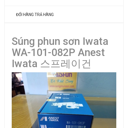
ĐỔI HÀNG TRẢ HÀNG
Súng phun sơn Iwata
WA-101-082P Anest
Iwata 스프레이건