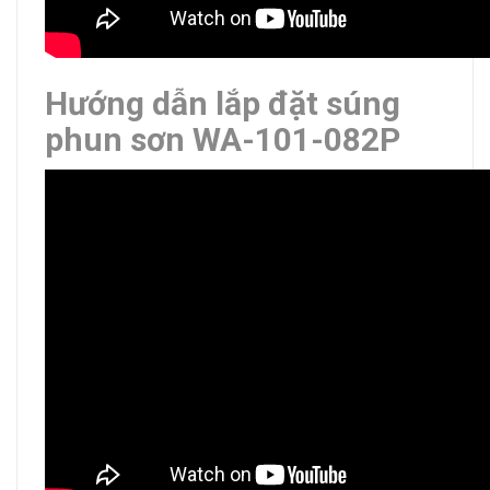
Hướng dẫn lắp đặt súng
phun sơn WA-101-082P