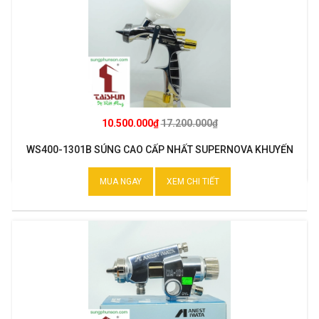
10.500.000₫
17.200.000₫
WS400-1301B SÚNG CAO CẤP NHẤT SUPERNOVA KHUYẾN
MẠI
MUA NGAY
XEM CHI TIẾT