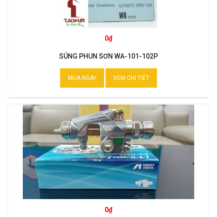
0₫
SÚNG PHUN SƠN WA-101-102P
MUA NGAY
XEM CHI TIẾT
0₫