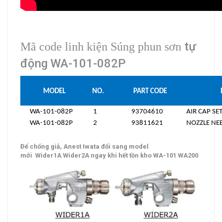
tự
Mã code linh kiện Súng phun sơn
động WA-101-082P
MODEL
NO.
PART CODE
WA-101-082P
1
93704610
AIR CAP SE
WA-101-082P
2
93811621
NOZZLE NEE
Để chống giả, Anest Iwata đổi sang model
mới Wider1A Wider2A ngay khi hết tồn kho WA-101 WA200