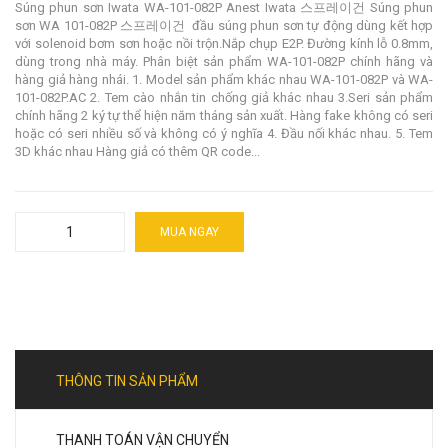
Súng phun sơn Iwata WA-101-082P Anest Iwata 스프레이건 Súng phun
sơn WA 101-082P 스프레이건 đầu súng phun sơn tự động dùng kết hợp
với solenoid bơm sơn hoặc nồi trộn.Nắp chụp E2P. Đường kính lỗ 0.8mm,
dùng trong nhà máy. Phân biệt sản phẩm WA-101-082P chính hãng và
hàng giả hàng nhái. 1. Model sản phẩm khác nhau WA-101-082P và WA-
101-082P.AC 2. Tem cào nhắn tin chống giả khác nhau 3.Seri sản phẩm
chính hãng 2 ký tự thể hiện năm tháng sản xuất. Hàng fake không có seri
hoặc có seri nhiều số và không có ý nghĩa 4. Đầu nối khác nhau. 5. Tem
3D khác nhau Hàng giả có thêm QR code...
MUA NGAY
THÔNG TIN SẢN PHẨM
THANH TOÁN VẬN CHUYỂN