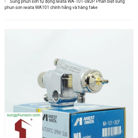
Súng phun sơn tự động Iwata WA-101-082P. Phân biệt súng
phun sơn iwata WA101 chính hãng và hàng fake