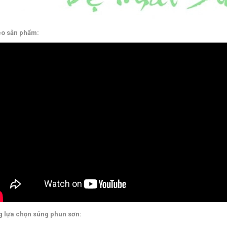
eo sản phẩm:
 lựa chọn súng phun sơn: