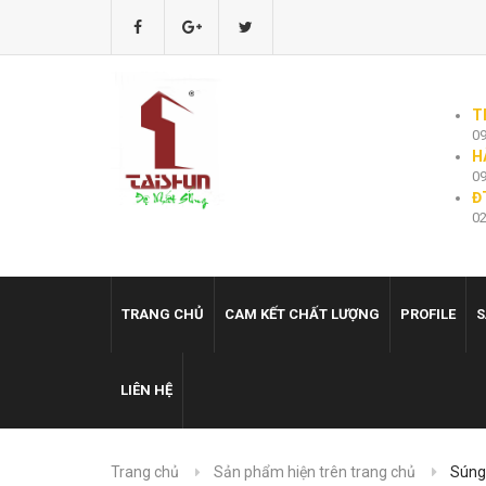
T
09
H
09
Đ
02
TRANG CHỦ
CAM KẾT CHẤT LƯỢNG
PROFILE
S
LIÊN HỆ
Trang chủ
Sản phẩm hiện trên trang chủ
Súng