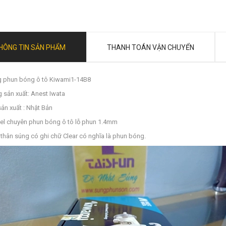
HÔNG TIN SẢN PHẨM
THANH TOÁN VẬN CHUYỂN
 phun bóng ô tô Kiwami1-14B8
 sản xuất: Anest Iwata
sản xuất : Nhật Bản
l chuyên phun bóng ô tô lỗ phun 1.4mm
 thân súng có ghi chữ Clear có nghĩa là phun bóng.