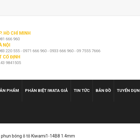
P. HỒ CHÍ MINH
81 666 960
À NỘI
83 220 555 - 0971 666 960 - 0933 666 960 - 09 7555 7666
T CỐ ĐỊNH
43 9841505
ẢN PHẨM
PHÂN BIỆT IWATA GIẢ
TIN TỨC
BẢN ĐỒ
TUYỂN DỤ
 phun bóng ô tô Kiwami1-14B8 1.4mm