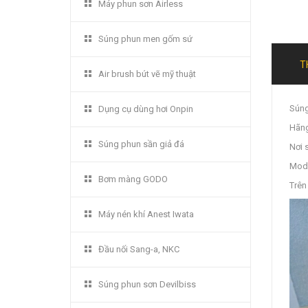
Máy phun sơn Airless
Súng phun men gốm sứ
T
Air brush bút vẽ mỹ thuật
Súng
Dụng cụ dùng hơi Onpin
Hãng
Súng phun sần giả đá
Nơi 
Mode
Bơm màng GODO
Trên
Máy nén khí Anest Iwata
Đầu nối Sang-a, NKC
Súng phun sơn Devilbiss