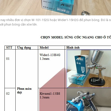
 nay nhiều đơn vị chọn W-101-152G hoặc Wider1-15H2G để phun bóng. Đó là s
với phun bóng cần xòe lớn.