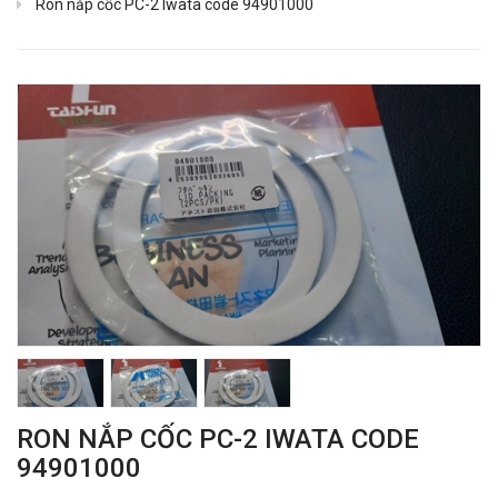
Ron nắp cốc PC-2 Iwata code 94901000
RON NẮP CỐC PC-2 IWATA CODE
94901000