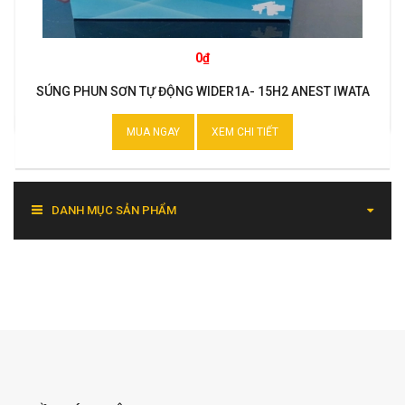
0₫
SÚNG PHUN SƠN TỰ ĐỘNG WIDER1A- 15H2 ANEST IWATA
MUA NGAY
XEM CHI TIẾT
DANH MỤC SẢN PHẨM