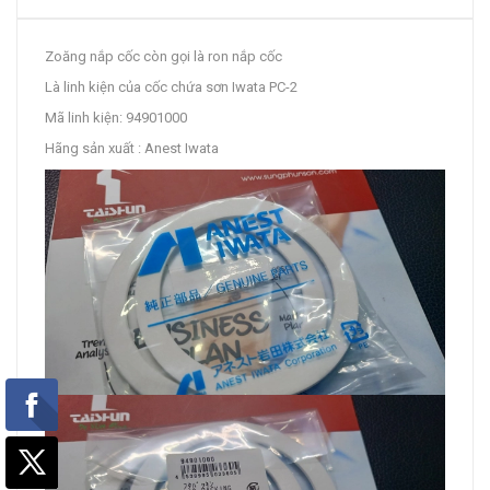
Zoăng nắp cốc còn gọi là ron nắp cốc
Là linh kiện của cốc chứa sơn Iwata PC-2
Mã linh kiện: 94901000
Hãng sản xuất : Anest Iwata