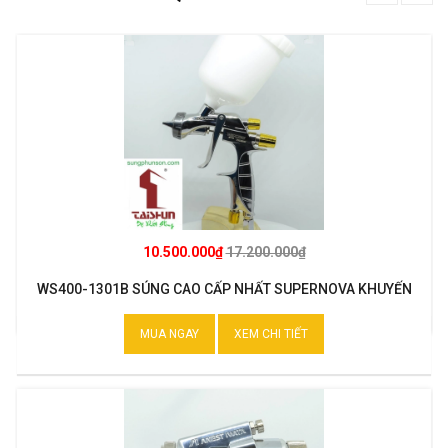
10.500.000₫
17.200.000₫
WS400-1301B SÚNG CAO CẤP NHẤT SUPERNOVA KHUYẾN
MẠI
MUA NGAY
XEM CHI TIẾT