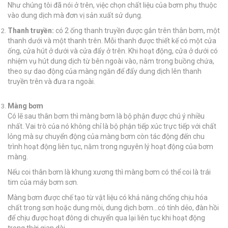
Như chúng tôi đã nói ở trên, việc chọn chất liệu của bơm phụ thuộc
vào dung dịch mà đơn vị sản xuất sử dụng.
Thanh truyền:
có 2 ống thanh truyền được gắn trên thân bơm, một
thanh dưới và một thanh trên. Mỗi thanh được thiết kế có một cửa
ống, cửa hút ở dưới và cửa đẩy ở trên. Khi hoạt động, cửa ở dưới có
nhiệm vụ hút dung dịch từ bên ngoài vào, nằm trong buồng chứa,
theo sự dao động của màng ngăn để đẩy dung dịch lên thanh
truyền trên và đưa ra ngoài.
Màng bơm
Có lẽ sau thân bơm thì màng bơm là bộ phận được chú ý nhiều
nhất. Vai trò của nó không chỉ là bộ phận tiếp xúc trực tiếp với chất
lỏng mà sự chuyển động của màng bơm còn tác động đến chu
trình hoạt động liên tục, nằm trong nguyên lý hoạt động của bơm
màng.
Nếu coi thân bơm là khung xương thì màng bơm có thể coi là trái
tim của máy bơm sơn.
Màng bơm được chế tạo từ vật liệu có khả năng chống chịu hóa
chất trong sơn hoặc dung môi, dung dịch bơm…có tính dẻo, đàn hồi
để chịu được hoạt đông di chuyển qua lại liên tục khi hoạt động
trong thời gian dài.