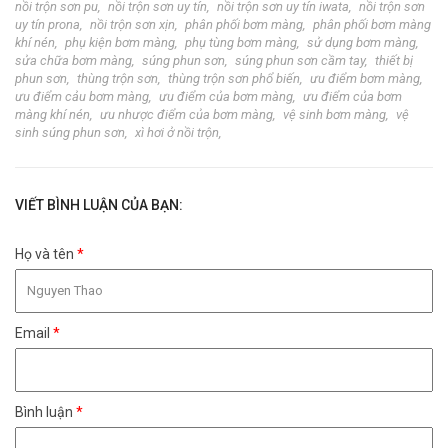
nồi trộn sơn pu
nồi trộn sơn uy tín
nồi trộn sơn uy tín iwata
nồi trộn sơn
uy tín prona
nồi trộn sơn xịn
phân phối bơm màng
phân phối bơm màng
khí nén
phụ kiện bơm màng
phụ tùng bơm màng
sử dụng bơm màng
sửa chữa bơm màng
súng phun sơn
súng phun sơn cầm tay
thiết bị
phun sơn
thùng trộn sơn
thùng trộn sơn phổ biến
ưu điểm bơm màng
ưu điểm cảu bơm màng
ưu điểm của bơm màng
ưu điểm của bơm
màng khí nén
ưu nhược điểm của bơm màng
vệ sinh bơm màng
vệ
sinh súng phun sơn
xì hơi ở nồi trộn
VIẾT BÌNH LUẬN CỦA BẠN:
Họ và tên
*
Email
*
Bình luận
*