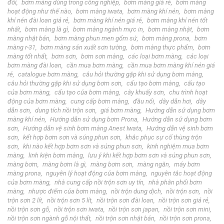
đôi
bơm màng dùng trong công nghiệp
bơm màng giá rẻ
bơm màng
hoạt động như thế nào
bơm màng iwata
bơm màng khí nén
bơm màng
khí nén đài loan giá rẻ
bơm màng khí nén giá rẻ
bơm màng khí nén tốt
nhất
bơm màng là gì
bơm màng ngành mực in
bơm màng nhật
bơm
màng nhật bản
bơm màng phun men gốm sứ
bơm màng prona
bơm
màng r-31
bơm màng sản xuất sơn tường
bơm màng thực phẩm
bơm
màng tốt nhất
bơm sơn
bơm sơn màng
các loại bơm màng
các loại
bơm màng đài loan
cần mua bơm màng
cần mua bơm màng khí nén giá
rẻ
catalogue bơm màng
câu hỏi thường gặp khi sử dụng bơm màng
câu hỏi thường gặp khi sử dụng bơm sơn
cấu tạo bơm màng
cấu tạo
của bơm màng
cấu tạo của bơm màng
cây khuấy sơn
chu trình hoạt
động của bơm màng
cung cấp bơm màng
đầu nối
dây dẫn hơi
dây
dẫn sơn
dung tích nồi trộn sơn
giá bơm màng
Hướng dẫn sử dụng bơm
màng khí nén
Hướng dẫn sử dụng bơm Prona
Hướng dẫn sử dụng bơm
sơn
Hướng dẫn vệ sinh bơm màng Anest Iwata
Hướng dẫn vệ sinh bơm
sơn
kết hợp bơm sơn và súng phun sơn
khắc phục sự cố thùng trộn
sơn
khi nào kết hợp bơm sơn và súng phun sơn
kinh nghiệm mua bơm
màng
linh kiện bơm màng
lưu ý khi kết hợp bơm sơn và súng phun sơn
màng bơm
màng bơm là gì
màng bơm sơn
màng ngăn
máy bơm
màng prona
nguyên lý hoạt động của bơm màng
nguyên tắc hoạt động
của bơm màng
nhà cung cấp nồi trộn sơn uy tín
nhà phân phối bơm
màng
nhược điểm của bơm màng
nồi trộn dung dịch
nồi trộn sơn
nồi
trộn sơn 2 lít
nồi trộn sơn 5 lít
nồi trộn sơn đài loan
nồi trộn sơn giá rẻ
nồi trộn sơn gỗ
nồi trộn sơn iwata
nồi trộn sơn japan
nồi trộn sơn mini
nồi trộn sơn ngành gỗ nội thất
nồi trộn sơn nhật bản
nồi trộn sơn prona