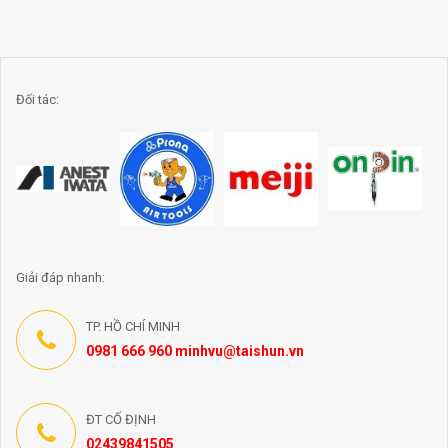
Đối tác:
Giải đáp nhanh:
TP. HỒ CHÍ MINH
0981 666 960 minhvu@taishun.vn
ĐT CỐ ĐỊNH
02439841505