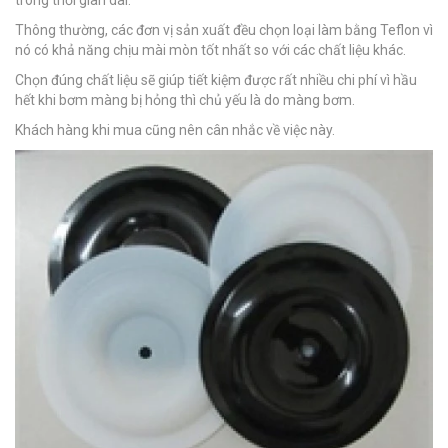
Thông thường, các đơn vị sản xuất đều chọn loại làm bằng Teflon vì
nó có khả năng chịu mài mòn tốt nhất so với các chất liệu khác.
Chọn đúng chất liệu sẽ giúp tiết kiệm được rất nhiều chi phí vì hầu
hết khi bơm màng bị hỏng thì chủ yếu là do màng bơm.
Khách hàng khi mua cũng nên cân nhắc về việc này.