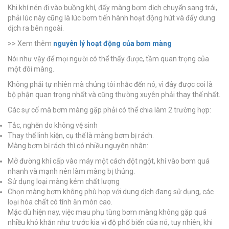
Khi khí nén đi vào buồng khí, đấy màng bơm dịch chuyển sang trái,
phải lúc này cũng là lúc bơm tiến hành hoạt động hút và đẩy dung
dịch ra bên ngoài.
>> Xem thêm
nguyên lý hoạt động của bơm màng
Nói như vậy để mọi người có thể thấy được, tầm quan trọng của
một đôi màng.
Không phải tự nhiên mà chúng tôi nhắc đến nó, vì đây được coi là
bộ phận quan trọng nhất và cũng thường xuyên phải thay thế nhất.
Các sự cố mà bơm màng gặp phải có thể chia làm 2 trường hợp:
Tắc, nghẽn do không vệ sinh
Thay thế linh kiện, cụ thể là màng bơm bị rách.
Màng bơm bị rách thì có nhiều nguyên nhân:
Mở đường khí cấp vào máy một cách đột ngột, khí vào bơm quá
nhanh và mạnh nên làm màng bị thủng.
Sử dụng loại màng kém chất lượng
Chọn màng bơm không phù hợp với dung dịch đang sử dụng, các
loại hóa chất có tính ăn mòn cao.
Mặc dù hiện nay, việc mau phụ tùng bơm màng không gặp quá
nhiều khó khăn như trước kia vì độ phổ biến của nó, tuy nhiên, khi