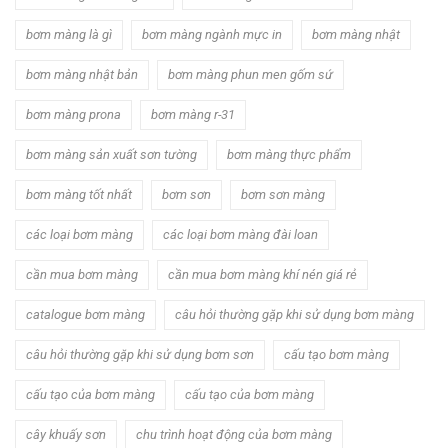
bơm màng là gì
bơm màng ngành mực in
bơm màng nhật
bơm màng nhật bản
bơm màng phun men gốm sứ
bơm màng prona
bơm màng r-31
bơm màng sản xuất sơn tường
bơm màng thực phẩm
bơm màng tốt nhất
bơm sơn
bơm sơn màng
các loại bơm màng
các loại bơm màng đài loan
cần mua bơm màng
cần mua bơm màng khí nén giá rẻ
catalogue bơm màng
câu hỏi thường gặp khi sử dụng bơm màng
câu hỏi thường gặp khi sử dụng bơm sơn
cấu tạo bơm màng
cấu tạo của bơm màng
cấu tạo của bơm màng
cây khuấy sơn
chu trình hoạt động của bơm màng