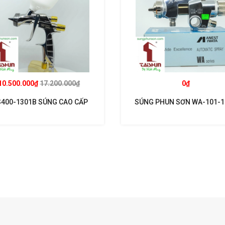
10.500.000₫
17.200.000₫
0₫
400-1301B SÚNG CAO CẤP
SÚNG PHUN SƠN WA-101-
T SUPERNOVA KHUYẾN MẠI