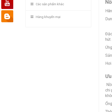
Nồ
Các sản phẩm khác
Hãn
Hàng khuyến mại
Dung
Đặc
hút
Ứng
Sản
Hơi
Ưu
Nồi
chi
khô
Ống
Thô