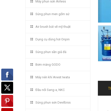
Máy phun sơn Airless
Súng phun men gốm sứ
Air brush bút vẽ mỹ thuật
Dụng cụ dùng hơi Onpin
Súng phun sần giả đá
Bơm màng GODO
Máy nén khí Anest Iwata
T
Đầu nối Sang-a, NKC
Súng phun sơn Devilbiss