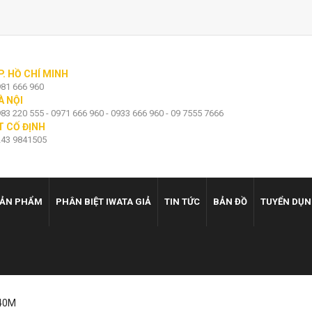
P. HỒ CHÍ MINH
81 666 960
À NỘI
83 220 555 - 0971 666 960 - 0933 666 960 - 09 7555 7666
T CỐ ĐỊNH
43 9841505
ẢN PHẨM
PHÂN BIỆT IWATA GIẢ
TIN TỨC
BẢN ĐỒ
TUYỂN DỤ
 40M