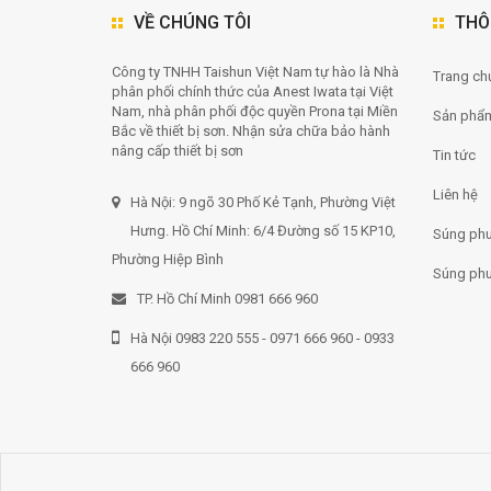
VỀ CHÚNG TÔI
THÔ
Công ty TNHH Taishun Việt Nam tự hào là Nhà
Trang chu
phân phối chính thức của Anest Iwata tại Việt
Nam, nhà phân phối độc quyền Prona tại Miền
Sản phẩ
Bắc về thiết bị sơn. Nhận sửa chữa bảo hành
nâng cấp thiết bị sơn
Tin tức
Liên hệ
Hà Nội: 9 ngõ 30 Phố Kẻ Tạnh, Phường Việt
Hưng. Hồ Chí Minh: 6/4 Đường số 15 KP10,
Súng phu
Phường Hiệp Bình
Súng phu
TP. Hồ Chí Minh 0981 666 960
Hà Nội 0983 220 555 - 0971 666 960 - 0933
666 960