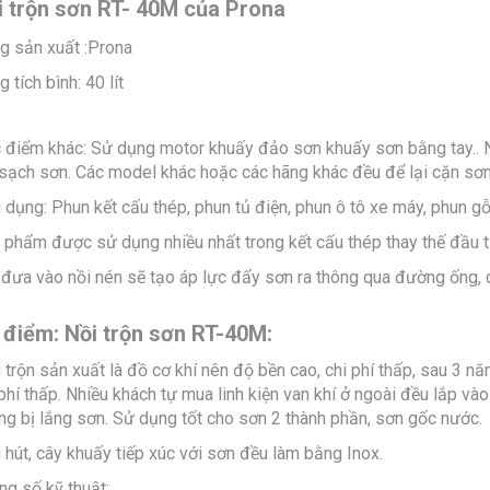
i trộn sơn RT- 40M của Prona
g sản xuất :Prona
 tích bình: 40 lít
 điểm khác: Sử dụng motor khuấy đảo sơn khuấy sơn bằng tay.. N
 sạch sơn. Các model khác hoặc các hãng khác đều để lại cặn sơn,
 dụng: Phun kết cấu thép, phun tủ điện, phun ô tô xe máy, phun gỗ
 phẩm được sử dụng nhiều nhất trong kết cấu thép thay thế đầu tư
 đưa vào nồi nén sẽ tạo áp lực đẩy sơn ra thông qua đường ống, d
 điểm: Nồi trộn sơn RT-40M:
 trộn sản xuất là đồ cơ khí nên độ bền cao, chi phí thấp, sau 3 nă
 phí thấp. Nhiều khách tự mua linh kiện van khí ở ngoài đều lắp v
ng bị lắng sơn. Sử dụng tốt cho sơn 2 thành phần, sơn gốc nước.
 hút, cây khuấy tiếp xúc với sơn đều làm bằng Inox.
ng số kỹ thuật: