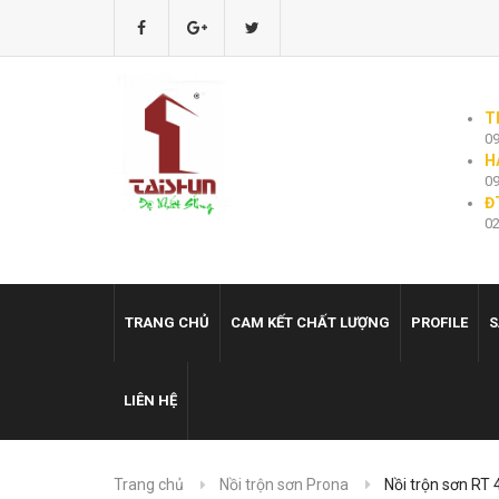
T
09
H
09
Đ
02
TRANG CHỦ
CAM KẾT CHẤT LƯỢNG
PROFILE
S
LIÊN HỆ
Trang chủ
Nồi trộn sơn Prona
Nồi trộn sơn RT