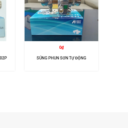
0₫
102P
SÚNG PHUN SƠN TỰ ĐỘNG
SÚNG P
WIDER1A- 15H2 ANEST IWATA
WI