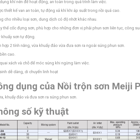
 dụng khí nén để hoạt động, an toàn trong quá trình làm việc.
ợc thiết kế van an toàn, tự động xả khí khi áp suất trong nồi quá cao.
ng cho nhiều loại sơn, dung dịch có độ nhớt khác nhau.
ay thế cốc đựng sơn, phù hợp cho những đơn vị phải phun sơn liên tục, công suấ
y khuấy sơn tự động.
ch hợp 2 tính năng, vừa khuấy đảo vừa đưa sơn ra ngoài súng phun sơn.
 bền cao.
 quai xách và chỗ để móc súng khi ngừng làm việc.
 sinh dễ dàng, di chuyển linh hoạt
ông dụng của Nồi trộn sơn Meiji 
ứa, khuấy đảo và đưa sơn ra súng phun sơn.
hông số kỹ thuật