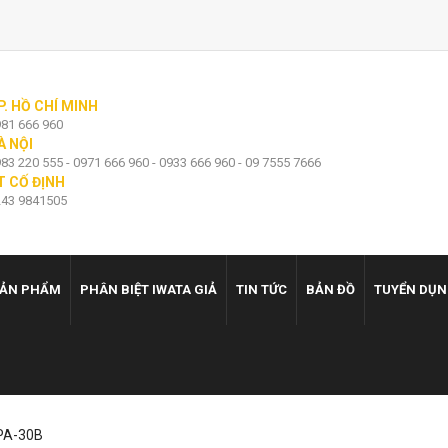
P. HỒ CHÍ MINH
81 666 960
À NỘI
83 220 555 - 0971 666 960 - 0933 666 960 - 09 7555 7666
T CỐ ĐỊNH
43 9841505
ẢN PHẨM
PHÂN BIỆT IWATA GIẢ
TIN TỨC
BẢN ĐỒ
TUYỂN DỤ
 PA-30B