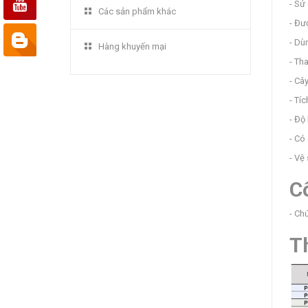
- Sử
Các sản phẩm khác
- Đư
- Dù
Hàng khuyến mại
- Th
- Câ
- Tí
- Độ
- Có
- Vệ
C
- Ch
T