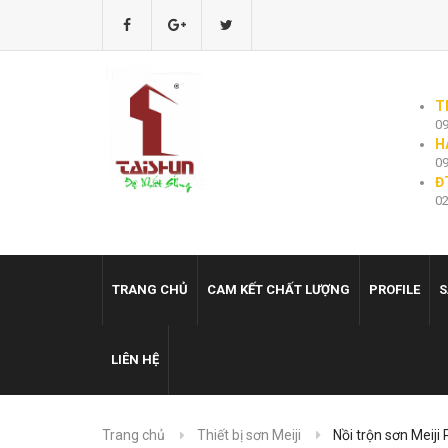
T
09
H
09
Đ
02
TRANG CHỦ
CAM KẾT CHẤT LƯỢNG
PROFILE
S
LIÊN HỆ
Trang chủ
Thiết bị sơn Meiji
Nồi trộn sơn Meiji