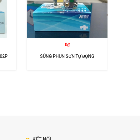
0₫
102P
SÚNG PHUN SƠN TỰ ĐỘNG
SÚNG P
WIDER1A- 15H2 ANEST IWATA
WI
N
KẾT NỐI