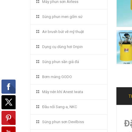
Máy phun sơn Airless
Súng phun men gốm sứ
Air brush bút vẽ mỹ thuật
Dụng cụ dùng hơi Onpin
Súng phun sần giả đá
Bơm màng GODO
Máy nén khí Anest Iwata
T
Đầu nối Sang-a, NKC
Đ
Súng phun sơn Devilbiss