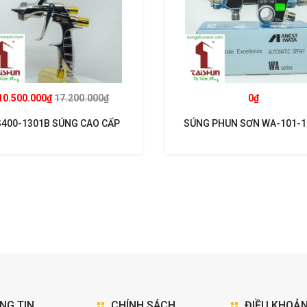
10.500.000₫
17.200.000₫
0₫
400-1301B SÚNG CAO CẤP
SÚNG PHUN SƠN WA-101-
T SUPERNOVA KHUYẾN MẠI
NG TIN
CHÍNH SÁCH
ĐIỀU KHOẢ