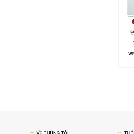
WS
NHẤ
VỀ CHÚNG TÔI
THÔ