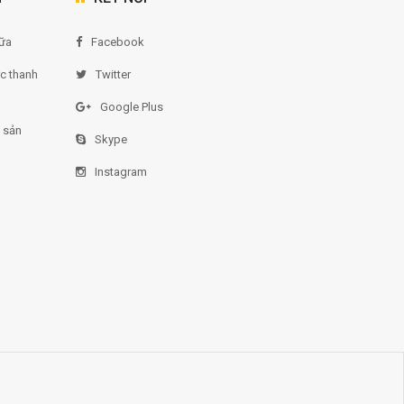
ữa
Facebook
ức thanh
Twitter
Google Plus
 sản
Skype
Instagram