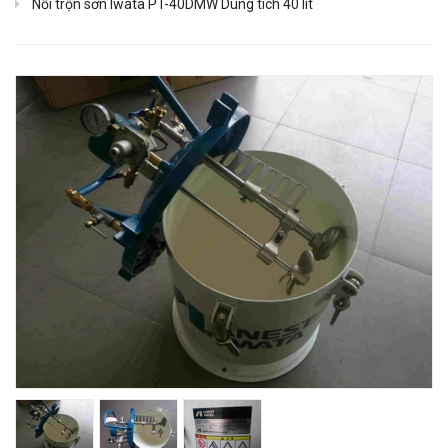
Nồi trộn sơn Iwata PT-40DMW Dung tích 40 lít