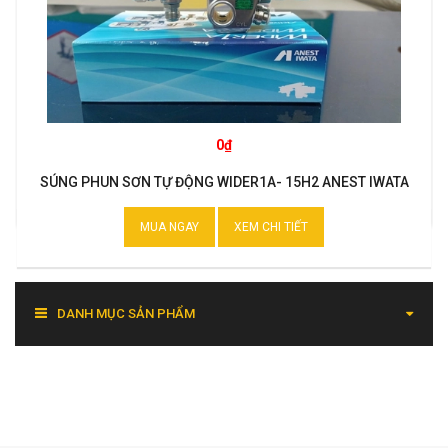
0₫
SÚNG PHUN SƠN TỰ ĐỘNG WIDER1A- 15H2 ANEST IWATA
MUA NGAY
XEM CHI TIẾT
DANH MỤC SẢN PHẨM