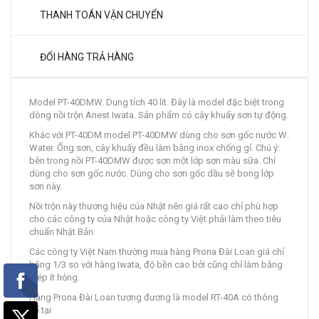
THANH TOÁN VẬN CHUYỂN
ĐỔI HÀNG TRẢ HÀNG
Model PT-40DMW. Dung tích 40 lít. Đây là model đặc biệt trong
dòng nồi trộn Anest Iwata. Sản phẩm có cây khuấy sơn tự động.
Khác với PT-40DM model PT-40DMW dùng cho sơn gốc nước W:
Water. Ống sơn, cây khuấy đều làm bằng inox chống gỉ. Chú ý:
bên trong nồi PT-40DMW được sơn một lớp sơn màu sữa. Chỉ
dùng cho sơn gốc nước. Dùng cho sơn gốc dầu sẽ bong lớp
sơn này.
Nồi trộn này thương hiệu của Nhật nên giá rất cao chỉ phù hợp
cho các công ty của Nhật hoặc công ty Việt phải làm theo tiêu
chuẩn Nhật Bản.
Các công ty Việt Nam thường mua hàng Prona Đài Loan giá chỉ
bằng 1/3 so với hàng Iwata, độ bền cao bởi cũng chỉ làm bằng
thép ít hỏng.
Hàng Prona Đài Loan tương đương là model RT-40A có thông
số tại