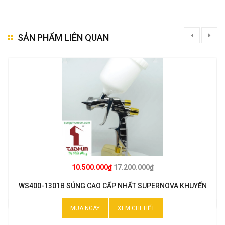
SẢN PHẨM LIÊN QUAN
10.500.000₫
17.200.000₫
WS400-1301B SÚNG CAO CẤP NHẤT SUPERNOVA KHUYẾN
MẠI
MUA NGAY
XEM CHI TIẾT