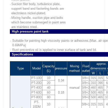
·
Suction filer body, turbulence plate,
support band and fastening bands are
electroless nickel-plated.
·
Mixing handle, suction pipe and bolts
which become submerged in paint ares
are stainless steel.
High pressure paint tank
·
Suitable for painting high viscosity paints or adhesives.(Max. air ope
0.69MPa)
·
Rust preventive oil is applied to inner surface of tank and lid.
Specifications
approx.
Capacity
Mixing
Fluid
Type
Model
pressure
dimensions
(L)
method
outlet
W
L
PT-10D
10
3/8×1
315
315
5
0.34
PT-20D
20
3/8×1
310
390
6
PT-40D
40
manual
3/8×2
460
465
7
PT-60D
60
0.18
3/8×2
500
465
8
PT-80D
80
3/8×2
500
465
1
PT-
10
3/8×1
315
315
4
10DM