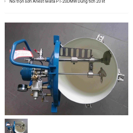
Nồi trộn sơn Anest Iwata PT-20DMW Dung tích 20 lít