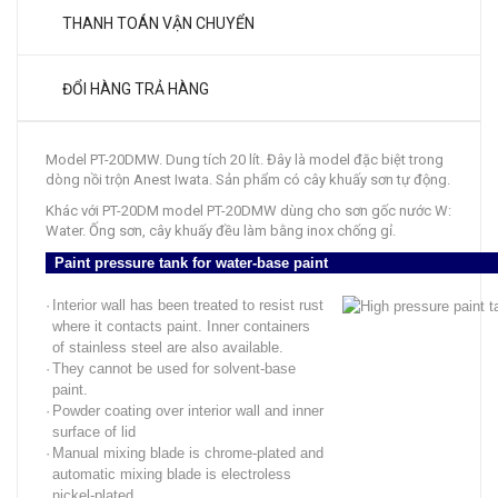
THANH TOÁN VẬN CHUYỂN
ĐỔI HÀNG TRẢ HÀNG
Model PT-20DMW. Dung tích 20 lít. Đây là model đặc biệt trong
dòng nồi trộn Anest Iwata. Sản phẩm có cây khuấy sơn tự động.
Khác với PT-20DM model PT-20DMW dùng cho sơn gốc nước W:
Water. Ống sơn, cây khuấy đều làm bằng inox chống gỉ.
Paint pressure tank for water-base paint
·
Interior wall has been treated to resist rust
where it contacts paint. Inner containers
of stainless steel are also available.
·
They cannot be used for solvent-base
paint.
·
Powder coating over interior wall and inner
surface of lid
·
Manual mixing blade is chrome-plated and
automatic mixing blade is electroless
nickel-plated.