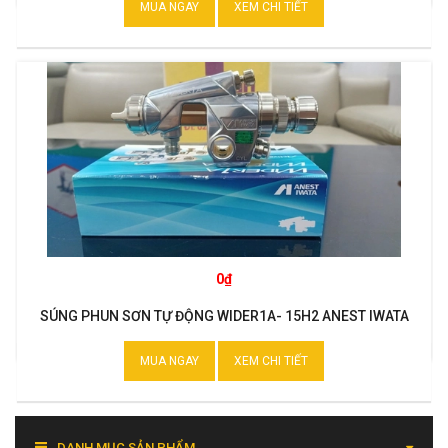
MUA NGAY
XEM CHI TIẾT
0₫
SÚNG PHUN SƠN TỰ ĐỘNG WIDER1A- 15H2 ANEST IWATA
MUA NGAY
XEM CHI TIẾT
DANH MỤC SẢN PHẨM