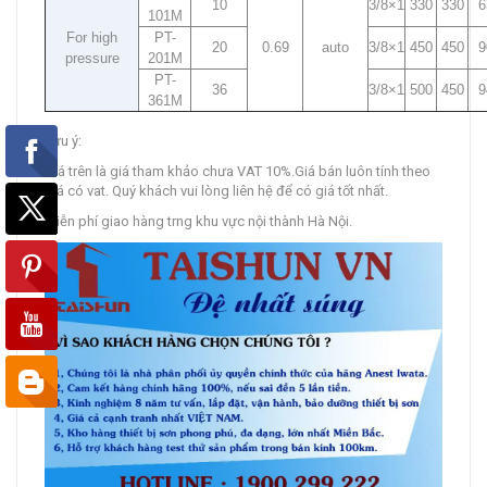
10
3/8×1
330
330
6
101M
For high
PT-
20
0.69
auto
3/8×1
450
450
9
pressure
201M
PT-
36
3/8×1
500
450
9
361M
Lưu ý:
Giá trên là giá tham khảo chưa VAT 10%.Giá bán luôn tính theo
giá có vat. Quý khách vui lòng liên hệ để có giá tốt nhất.
Miễn phí giao hàng trng khu vực nội thành Hà Nội.