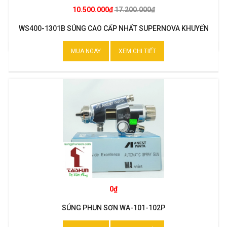
10.500.000₫
17.200.000₫
WS400-1301B SÚNG CAO CẤP NHẤT SUPERNOVA KHUYẾN
MẠI
MUA NGAY
XEM CHI TIẾT
0₫
SÚNG PHUN SƠN WA-101-102P