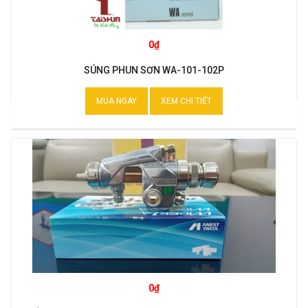
0₫
SÚNG PHUN SƠN WA-101-102P
MUA NGAY
XEM CHI TIẾT
0₫