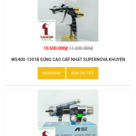
10.500.000₫
17.200.000₫
WS400-1301B SÚNG CAO CẤP NHẤT SUPERNOVA KHUYẾN
MẠI
MUA NGAY
XEM CHI TIẾT