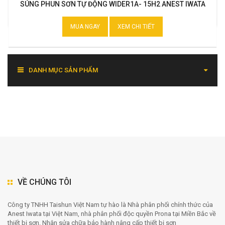
SÚNG PHUN SƠN TỰ ĐỘNG WIDER1A- 15H2 ANEST IWATA
MUA NGAY
XEM CHI TIẾT
DANH MỤC SẢN PHẨM
VỀ CHÚNG TÔI
Công ty TNHH Taishun Việt Nam tự hào là Nhà phân phối chính thức của
Anest Iwata tại Việt Nam, nhà phân phối độc quyền Prona tại Miền Bắc về
thiết bị sơn. Nhận sửa chữa bảo hành nâng cấp thiết bị sơn