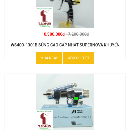
10.500.000₫
17.200.000₫
WS400-1301B SÚNG CAO CẤP NHẤT SUPERNOVA KHUYẾN
MẠI
MUA NGAY
XEM CHI TIẾT