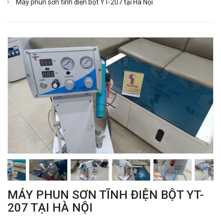
Máy phun sơn tĩnh điện bột YT-207 tại Hà Nội
MÁY PHUN SƠN TĨNH ĐIỆN BỘT YT-
207 TẠI HÀ NỘI