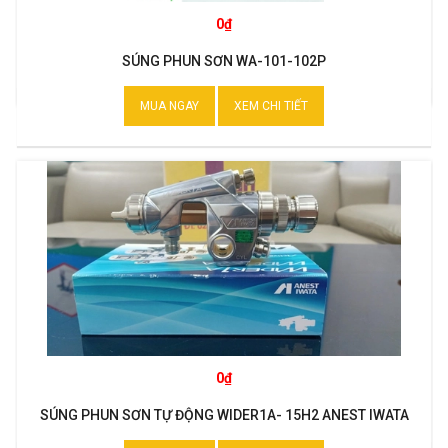
0₫
SÚNG PHUN SƠN WA-101-102P
MUA NGAY
XEM CHI TIẾT
0₫
SÚNG PHUN SƠN TỰ ĐỘNG WIDER1A- 15H2 ANEST IWATA