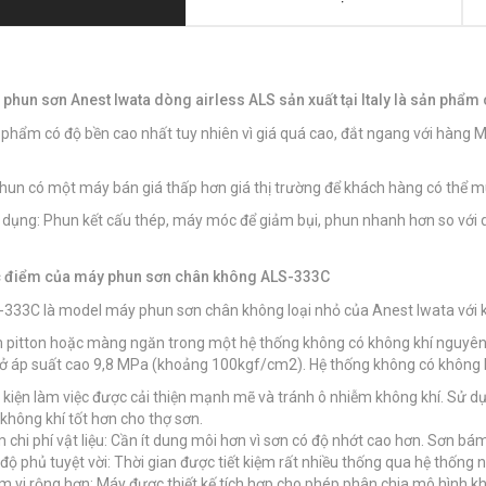
phun sơn Anest Iwata dòng airless ALS sản xuất tại Italy là sản phẩm c
phẩm có độ bền cao nhất tuy nhiên vì giá quá cao, đắt ngang với hàng M
.
hun có một máy bán giá thấp hơn giá thị trường để khách hàng có thể m
dụng: Phun kết cấu thép, máy móc để giảm bụi, phun nhanh hơn so với d
 điểm của máy phun sơn chân không ALS-333C
333C là model máy phun sơn chân không loại nhỏ của Anest Iwata với kí
pitton hoặc màng ngăn trong một hệ thống không có không khí nguyên 
 ở áp suất cao 9,8 MPa (khoảng 100kgf/cm2). Hệ thống không có không 
 kiện làm việc được cải thiện mạnh mẽ và tránh ô nhiễm không khí. Sử
không khí tốt hơn cho thợ sơn.
 chi phí vật liệu: Cần ít dung môi hơn vì sơn có độ nhớt cao hơn. Sơn bám 
độ phủ tuyệt vời: Thời gian được tiết kiệm rất nhiều thống qua hệ thống 
 vi rộng hơn: Máy được thiết kế tích hợp cho phép phân chia mô hình kh