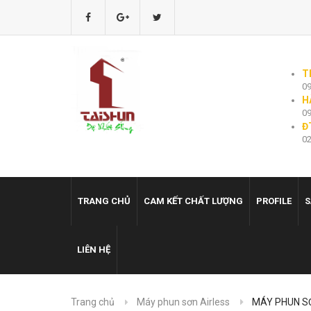
T
09
H
09
Đ
02
TRANG CHỦ
CAM KẾT CHẤT LƯỢNG
PROFILE
S
LIÊN HỆ
Trang chủ
Máy phun sơn Airless
MÁY PHUN S