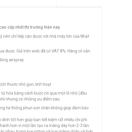
ao cấp nhất thị trường hiện nay.
ỹ nên chỉ tiếp cận được với nhà máy lớn của Nhật
ua được. Giá trên web đã có VAT 8%. Hàng có sẵn.
òng airspray.
ch thước nhỏ gọn, linh hoạt.
tử hóa bằng cách buộc nó qua một lỗ nhỏ (đầu
khí nhưng có những ưu điểm sau:
 dụng hệ thống phun sơn chân không giúp đảm bảo
dính tốt hơn giúp bạn tiết kiệm rất nhiều chi phí.
nhanh hơn vì một lần tạo ra màng dày hơn 2-3 lần.
ác nhau trong loại pitton và loại màng chắn và hơn