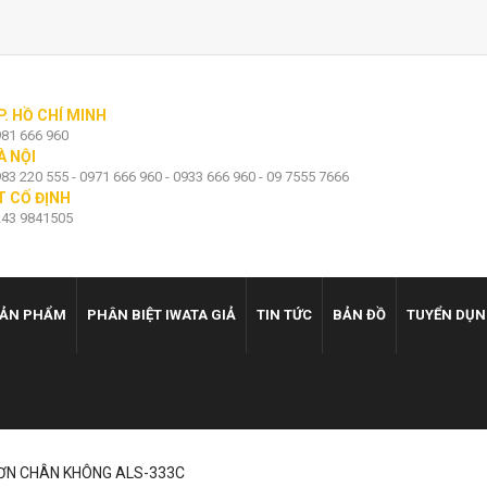
P. HỒ CHÍ MINH
81 666 960
À NỘI
83 220 555 - 0971 666 960 - 0933 666 960 - 09 7555 7666
T CỐ ĐỊNH
43 9841505
ẢN PHẨM
PHÂN BIỆT IWATA GIẢ
TIN TỨC
BẢN ĐỒ
TUYỂN DỤ
ƠN CHÂN KHÔNG ALS-333C