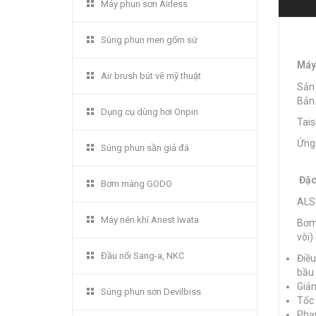
Máy phun sơn Airless
Súng phun men gốm sứ
Máy 
Air brush bút vẽ mỹ thuật
Sản 
Bản
Dụng cụ dùng hơi Onpin
Tais
Ứng 
Súng phun sần giả đá
Đặc
Bơm màng GODO
ALS-
Máy nén khí Anest Iwata
Bơm 
vòi)
Đầu nối Sang-a, NKC
Điều
bầu 
Giảm
Súng phun sơn Devilbiss
Tốc 
Phạm