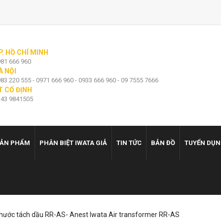
P. HỒ CHÍ MINH
81 666 960
À NỘI
83 220 555 - 0971 666 960 - 0933 666 960 - 09 7555 7666
T CỐ ĐỊNH
43 9841505
ẢN PHẨM
PHÂN BIỆT IWATA GIẢ
TIN TỨC
BẢN ĐỒ
TUYỂN DỤ
h nước tách dầu RR-AS- Anest Iwata Air transformer RR-AS