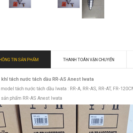
HÔNG TIN SẢN PHẨM
THANH TOÁN VẬN CHUYỂN
 khí tách nước tách dầu RR-AS Anest Iwata
 model tách nước tách dầu Iwata : RR-A, RR-AS, RR-AT, FR-120
 sản phẩm RR-AS Anest Iwata