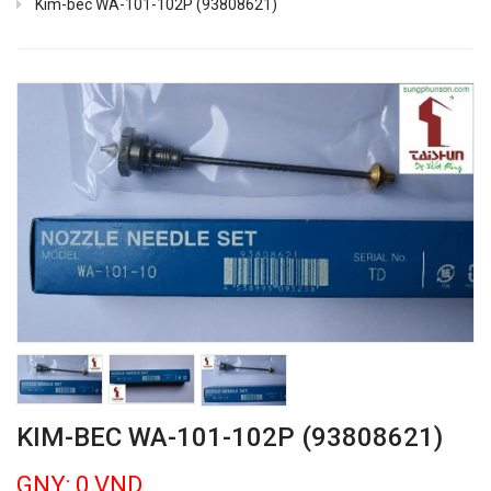
Kim-bec WA-101-102P (93808621)
KIM-BEC WA-101-102P (93808621)
GNY: 0 VND