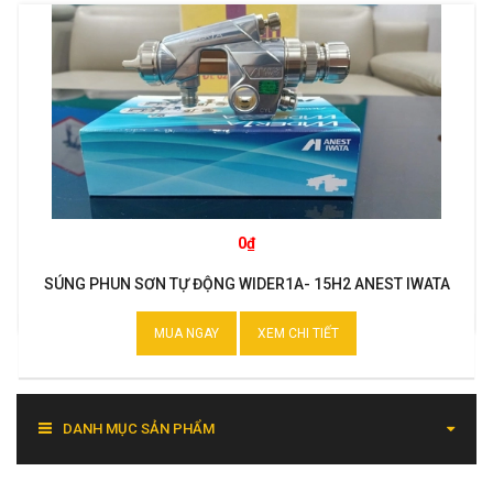
0₫
SÚNG PHUN SƠN TỰ ĐỘNG WIDER1A- 15H2 ANEST IWATA
MUA NGAY
XEM CHI TIẾT
DANH MỤC SẢN PHẨM