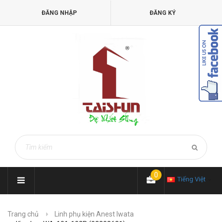
ĐĂNG NHẬP
ĐĂNG KÝ
0
Tiếng Việt
Trang chủ
Linh phụ kiện Anest Iwata