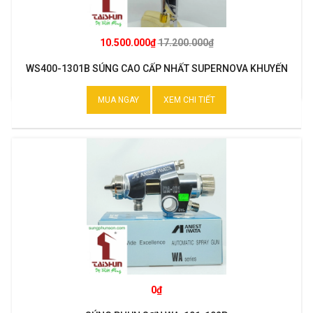
10.500.000₫
17.200.000₫
WS400-1301B SÚNG CAO CẤP NHẤT SUPERNOVA KHUYẾN
MẠI
MUA NGAY
XEM CHI TIẾT
0₫