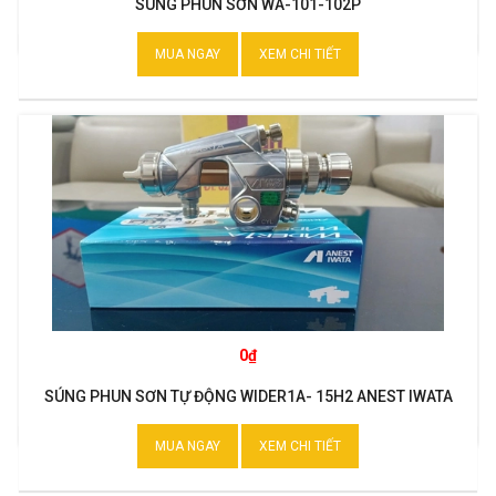
SÚNG PHUN SƠN WA-101-102P
MUA NGAY
XEM CHI TIẾT
0₫
SÚNG PHUN SƠN TỰ ĐỘNG WIDER1A- 15H2 ANEST IWATA
MUA NGAY
XEM CHI TIẾT