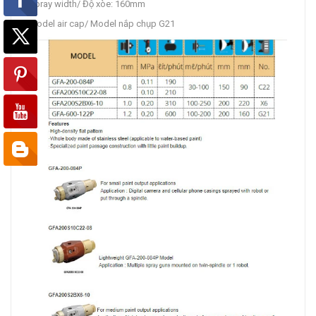
Spray width/ Độ xòe: 160mm
Model air cap/ Model nắp chụp G21