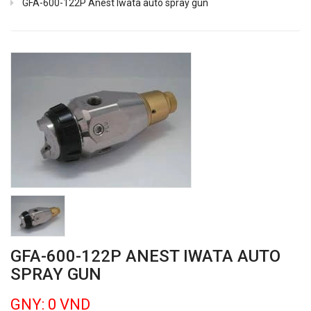
GFA-600-122P Anest Iwata auto spray gun
GFA-600-122P ANEST IWATA AUTO
SPRAY GUN
GNY: 0 VND