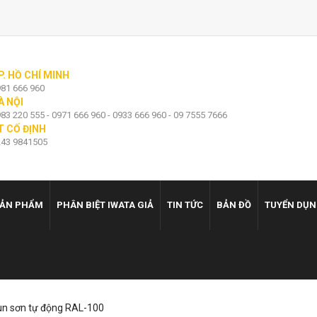
P. HỒ CHÍ MINH
81 666 960
À NỘI
83 220 555 - 0971 666 960 - 0933 666 960 - 09 7555 7666
T CỐ ĐỊNH
43 9841505
ẢN PHẨM
PHÂN BIỆT IWATA GIẢ
TIN TỨC
BẢN ĐỒ
TUYỂN DỤ
un sơn tự động RAL-100