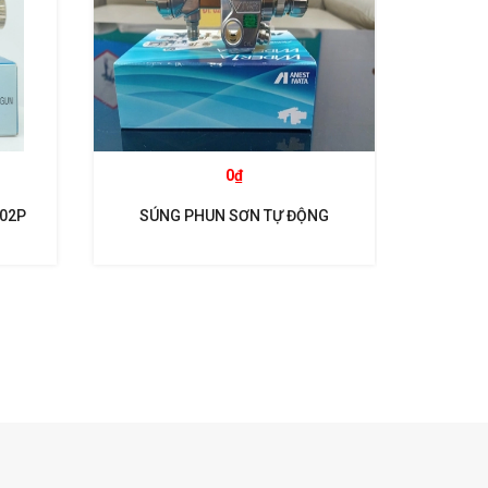
0₫
102P
SÚNG PHUN SƠN TỰ ĐỘNG
SÚNG P
WIDER1A- 15H2 ANEST IWATA
WI