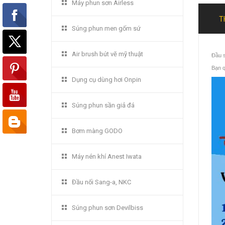
Máy phun sơn Airless
T
Súng phun men gốm sứ
Air brush bút vẽ mỹ thuật
Đầu 
Bạn 
Dụng cụ dùng hơi Onpin
Súng phun sần giả đá
Bơm màng GODO
Máy nén khí Anest Iwata
Đầu nối Sang-a, NKC
Súng phun sơn Devilbiss