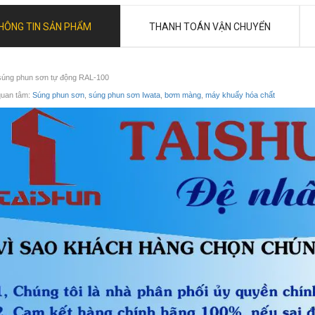
HÔNG TIN SẢN PHẨM
THANH TOÁN VẬN CHUYỂN
súng phun sơn tự động RAL-100
quan tâm:
Súng phun sơn
,
súng phun sơn Iwata
,
bơm màng
,
máy khuấy hóa chất