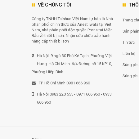
VỀ CHÚNG TÔI
THÔ
Công ty TNHH Taishun Việt Nam tự hào là Nhà
Trang chu
phân phối chính thức của Anest Iwata tại Việt
Nam, nhà phân phối độc quyền Prona tại Miền
Sản phẩ
Bắc về thiết bị sơn. Nhận sửa chữa bảo hành
nâng cấp thiết bị sơn
Tin tức
Liên hệ
Hà Nội: 9 ngõ 30 Phố Kẻ Tạnh, Phường Việt
Hưng. Hồ Chí Minh: 6/4 Đường số 15 KP10,
Súng phu
Phường Hiệp Bình
Súng phu
TP. Hồ Chí Minh 0981 666 960
Hà Nội 0983 220 555 - 0971 666 960 - 0933
666 960