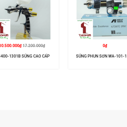
10.500.000₫
17.200.000₫
0₫
400-1301B SÚNG CAO CẤP
SÚNG PHUN SƠN WA-101-
T SUPERNOVA KHUYẾN MẠI