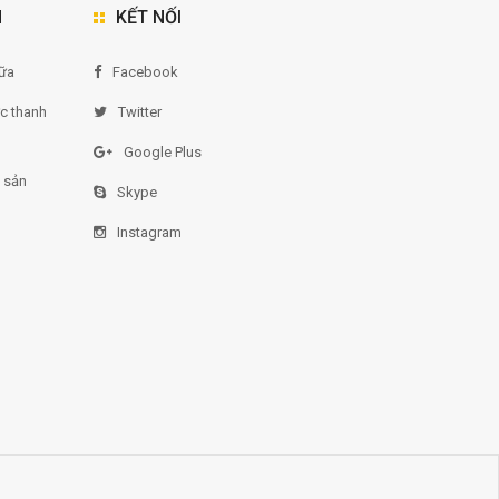
N
KẾT NỐI
ữa
Facebook
ức thanh
Twitter
Google Plus
 sản
Skype
Instagram