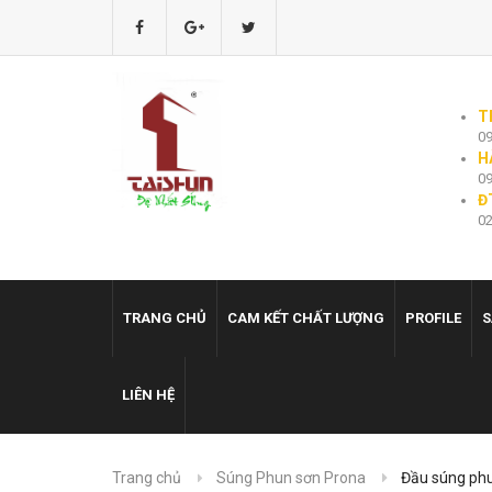
T
09
H
09
Đ
02
TRANG CHỦ
CAM KẾT CHẤT LƯỢNG
PROFILE
S
LIÊN HỆ
Trang chủ
Súng Phun sơn Prona
Đầu súng ph