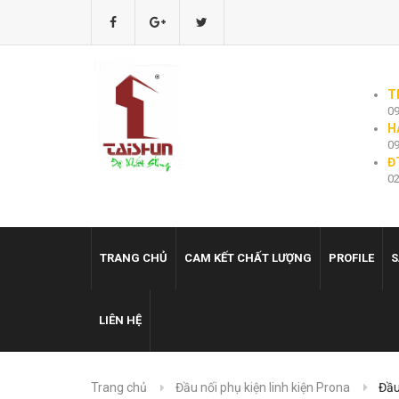
T
09
H
09
Đ
02
TRANG CHỦ
CAM KẾT CHẤT LƯỢNG
PROFILE
S
LIÊN HỆ
Trang chủ
Đầu nối phụ kiện linh kiện Prona
Đầu