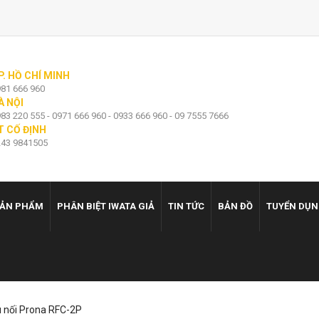
P. HỒ CHÍ MINH
81 666 960
À NỘI
83 220 555 - 0971 666 960 - 0933 666 960 - 09 7555 7666
T CỐ ĐỊNH
43 9841505
ẢN PHẨM
PHÂN BIỆT IWATA GIẢ
TIN TỨC
BẢN ĐỒ
TUYỂN DỤ
 nối Prona RFC-2P