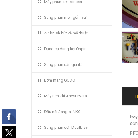
Máy phun sơn Airless
Súng phun men gốm sứ
Air brush bút vẽ mỹ thuật
Dụng cụ dùng hơi Onpin
Súng phun sần giả đá
Bơm màng GODO
Máy nén khí Anest Iwata
T
Đầu nối Sang-a, NKC
Đây 
sơn 
Súng phun sơn Devilbiss
RFC