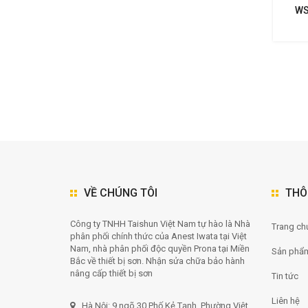
WS
NHẤ
VỀ CHÚNG TÔI
THÔ
Công ty TNHH Taishun Việt Nam tự hào là Nhà
Trang chu
phân phối chính thức của Anest Iwata tại Việt
Nam, nhà phân phối độc quyền Prona tại Miền
Sản phẩ
Bắc về thiết bị sơn. Nhận sửa chữa bảo hành
nâng cấp thiết bị sơn
Tin tức
Liên hệ
Hà Nội: 9 ngõ 30 Phố Kẻ Tạnh, Phường Việt