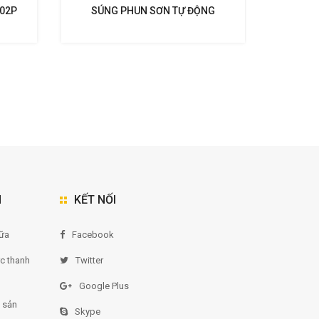
102P
SÚNG PHUN SƠN TỰ ĐỘNG
SÚNG P
WIDER1A- 15H2 ANEST IWATA
WI
N
KẾT NỐI
ữa
Facebook
ức thanh
Twitter
Google Plus
 sản
Skype