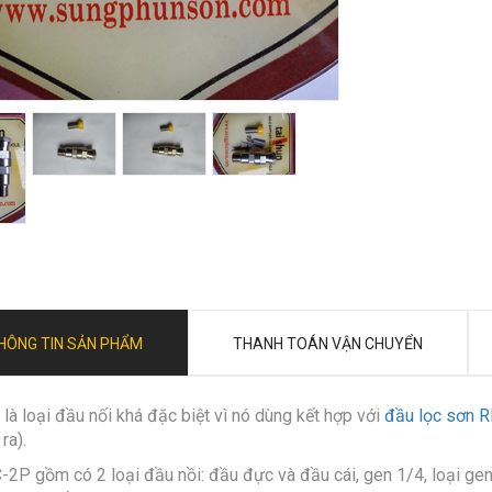
HÔNG TIN SẢN PHẨM
THANH TOÁN VẬN CHUYỂN
là loại đầu nối khá đặc biệt vì nó dùng kết hợp với
đầu lọc sơn 
ra).
-2P gồm có 2 loại đầu nồi: đầu đực và đầu cái, gen 1/4, loại ge