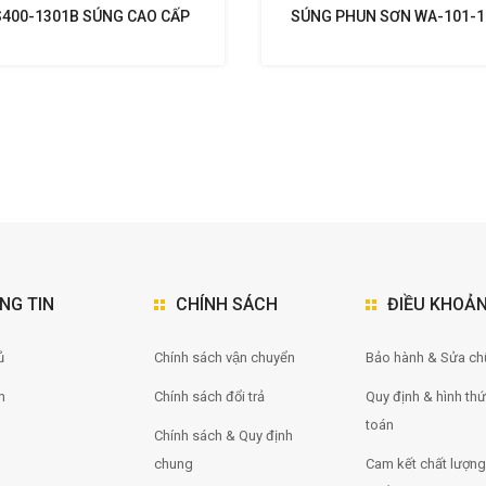
400-1301B SÚNG CAO CẤP
SÚNG PHUN SƠN WA-101-
T SUPERNOVA KHUYẾN MẠI
NG TIN
CHÍNH SÁCH
ĐIỀU KHOẢ
̉
Chính sách vận chuyển
Bảo hành & Sửa ch
m
Chính sách đổi trả
Quy định & hình th
toán
Chính sách & Quy định
chung
Cam kết chất lượng