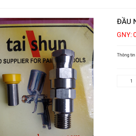
ĐẦU 
GNY: 
Thông tin