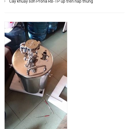
Cây khuấy sơn Prona RB-TP úp trên nắp thùng