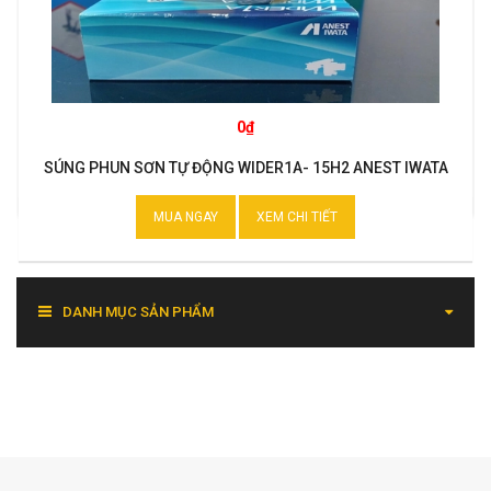
0₫
SÚNG PHUN SƠN TỰ ĐỘNG WIDER1A- 15H2 ANEST IWATA
MUA NGAY
XEM CHI TIẾT
DANH MỤC SẢN PHẨM