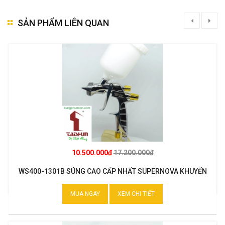
SẢN PHẨM LIÊN QUAN
10.500.000₫
17.200.000₫
WS400-1301B SÚNG CAO CẤP NHẤT SUPERNOVA KHUYẾN
MẠI
MUA NGAY
XEM CHI TIẾT