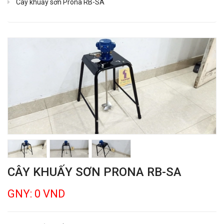
Cây khuấy sơn Prona RB-SA
CÂY KHUẤY SƠN PRONA RB-SA
GNY: 0 VND