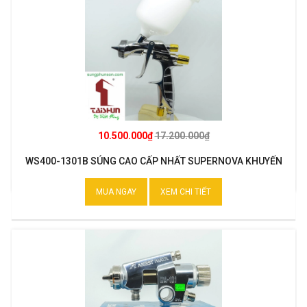
10.500.000₫
17.200.000₫
WS400-1301B SÚNG CAO CẤP NHẤT SUPERNOVA KHUYẾN
MẠI
MUA NGAY
XEM CHI TIẾT