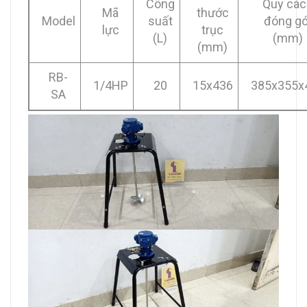
Công
Quy các
Mã
thước
Model
suất
đóng gó
lực
trục
(L)
(mm)
(mm)
RB-
1/4HP
20
15x436
385x355x
SA