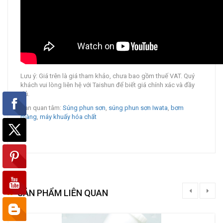
Lưu ý: Giá trên là giá tham khảo, chưa bao gồm thuế VAT. Quý
khách vui lòng liên hệ với Taishun để biết giá chính xác và đầy
đủ.
Bạn quan tâm:
Súng phun sơn
,
súng phun sơn Iwata
,
bơm
màng
,
máy khuấy hóa chất
SẢN PHẨM LIÊN QUAN