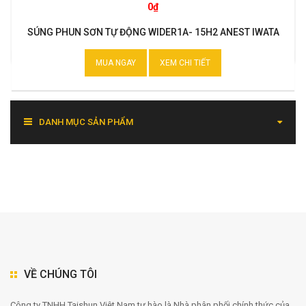
0₫
SÚNG PHUN SƠN TỰ ĐỘNG WIDER1A- 15H2 ANEST IWATA
MUA NGAY
XEM CHI TIẾT
DANH MỤC SẢN PHẨM
VỀ CHÚNG TÔI
Công ty TNHH Taishun Việt Nam tự hào là Nhà phân phối chính thức của