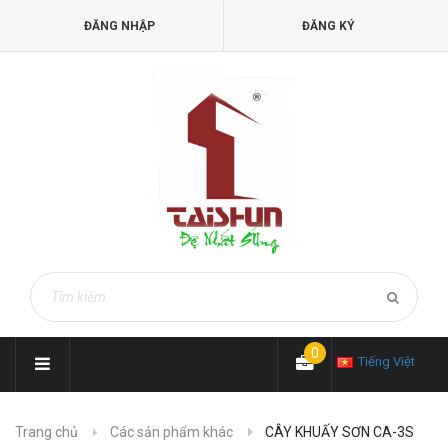
ĐĂNG NHẬP
ĐĂNG KÝ
0
Tiếng Việt
Trang chủ
Các sản phẩm khác
CÂY KHUẤY SƠN CA-3S