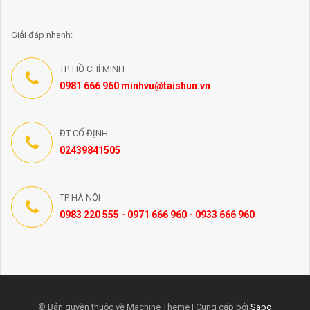
Giải đáp nhanh:
TP. HỒ CHÍ MINH
0981 666 960 minhvu@taishun.vn
ĐT CỐ ĐỊNH
02439841505
TP HÀ NỘI
0983 220 555 - 0971 666 960 - 0933 666 960
© Bản quyền thuộc về Machine Theme | Cung cấp bởi
Sapo