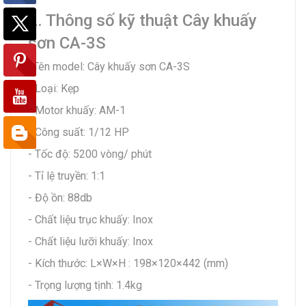
2. Thông số kỹ thuật Cây khuấy
sơn CA-3S
Tên model: Cây khuấy sơn CA-3S
-
- Loại: Kẹp
- Motor khuấy: AM-1
- Công suất: 1/12 HP
- Tốc độ: 5200 vòng/ phút
- Tỉ lệ truyền: 1:1
- Độ ồn: 88db
- Chất liệu trục khuấy: Inox
- Chất liệu lưỡi khuấy: Inox
- Kích thước: L×W×H : 198×120×442 (mm)
- Trọng lượng tịnh: 1.4kg