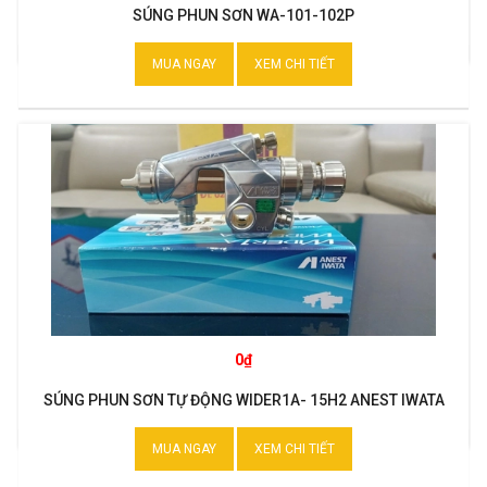
SÚNG PHUN SƠN WA-101-102P
MUA NGAY
XEM CHI TIẾT
0₫
SÚNG PHUN SƠN TỰ ĐỘNG WIDER1A- 15H2 ANEST IWATA
MUA NGAY
XEM CHI TIẾT