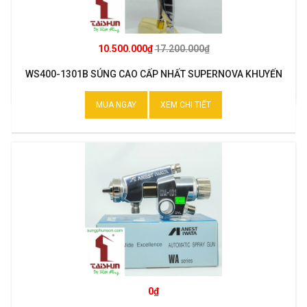
10.500.000₫
17.200.000₫
WS400-1301B SÚNG CAO CẤP NHẤT SUPERNOVA KHUYẾN
MẠI
MUA NGAY
XEM CHI TIẾT
0₫