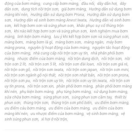
động của bơm màng
cung cấp bơm màng
đầu nối
dây dẫn hơi
dây
dẫn sơn
dung tích nồi trộn sơn
giá bơm màng
Hướng dẫn sử dụng bơm
màng khí nén
Hướng dẫn sử dụng bơm Prona
Hướng dẫn sử dụng bơm
sơn
Hướng dẫn vệ sinh bơm màng Anest Iwata
Hướng dẫn vệ sinh bơm
sơn
kết hợp bơm sơn và súng phun sơn
khắc phục sự cố thùng trộn
sơn
khi nào kết hợp bơm sơn và súng phun sơn
kinh nghiệm mua bơm
màng
linh kiện bơm màng
lưu ý khi kết hợp bơm sơn và súng phun sơn
màng bơm
màng bơm là gì
màng bơm sơn
màng ngăn
máy bơm
màng prona
nguyên lý hoạt động của bơm màng
nguyên tắc hoạt động
của bơm màng
nhà cung cấp nồi trộn sơn uy tín
nhà phân phối bơm
màng
nhược điểm của bơm màng
nồi trộn dung dịch
nồi trộn sơn
nồi
trộn sơn 2 lít
nồi trộn sơn 5 lít
nồi trộn sơn đài loan
nồi trộn sơn giá rẻ
nồi trộn sơn gỗ
nồi trộn sơn iwata
nồi trộn sơn japan
nồi trộn sơn mini
nồi trộn sơn ngành gỗ nội thất
nồi trộn sơn nhật bản
nồi trộn sơn prona
nồi trộn sơn pu
nồi trộn sơn uy tín
nồi trộn sơn uy tín iwata
nồi trộn sơn
uy tín prona
nồi trộn sơn xịn
phân phối bơm màng
phân phối bơm màng
khí nén
phụ kiện bơm màng
phụ tùng bơm màng
sử dụng bơm màng
sửa chữa bơm màng
súng phun sơn
súng phun sơn cầm tay
thiết bị
phun sơn
thùng trộn sơn
thùng trộn sơn phổ biến
ưu điểm bơm màng
ưu điểm cảu bơm màng
ưu điểm của bơm màng
ưu điểm của bơm
màng khí nén
ưu nhược điểm của bơm màng
vệ sinh bơm màng
vệ
sinh súng phun sơn
xì hơi ở nồi trộn