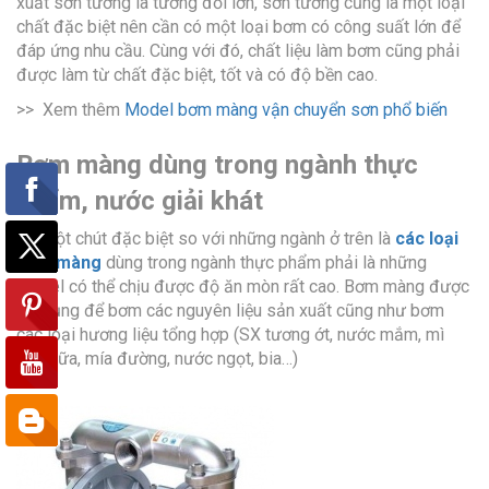
xuất sơn tường là tương đối lớn, sơn tường cũng là một loại
chất đặc biệt nên cần có một loại bơm có công suất lớn để
đáp ứng nhu cầu. Cùng với đó, chất liệu làm bơm cũng phải
được làm từ chất đặc biệt, tốt và có độ bền cao.
>> Xem thêm
Model bơm màng vận chuyển sơn phổ biến
Bơm màng dùng trong ngành thực
phẩm, nước giải khát
Có một chút đặc biệt so với những ngành ở trên là
các loại
bơm màng
dùng trong ngành thực phẩm phải là những
model có thể chịu được độ ăn mòn rất cao. Bơm màng được
sử dụng để bơm các nguyên liệu sản xuất cũng như bơm
các loại hương liệu tổng hợp (SX tương ớt, nước mắm, mì
gói, sữa, mía đường, nước ngọt, bia…)