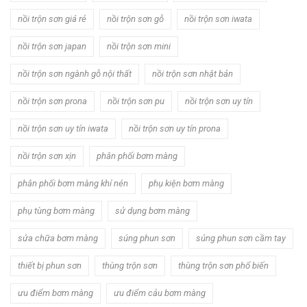
nồi trộn sơn giá rẻ
nồi trộn sơn gỗ
nồi trộn sơn iwata
nồi trộn sơn japan
nồi trộn sơn mini
nồi trộn sơn ngành gỗ nội thất
nồi trộn sơn nhật bản
nồi trộn sơn prona
nồi trộn sơn pu
nồi trộn sơn uy tín
nồi trộn sơn uy tín iwata
nồi trộn sơn uy tín prona
nồi trộn sơn xịn
phân phối bơm màng
phân phối bơm màng khí nén
phụ kiện bơm màng
phụ tùng bơm màng
sử dụng bơm màng
sửa chữa bơm màng
súng phun sơn
súng phun sơn cầm tay
thiết bị phun sơn
thùng trộn sơn
thùng trộn sơn phổ biến
ưu điểm bơm màng
ưu điểm cảu bơm màng