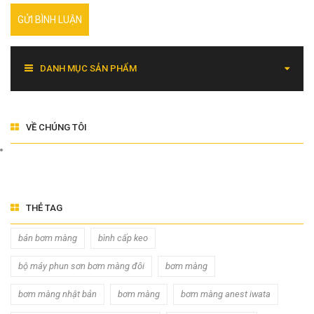
GỬI BÌNH LUẬN
DANH MỤC SẢN PHẨM
VỀ CHÚNG TÔI
THẺ TAG
bán bơm màng
bình cấp keo
bộ máy phun sơn bơm màng đôi
bơm màng
bơm màng nhật bản
bơm màng
bơm màng anest iwata