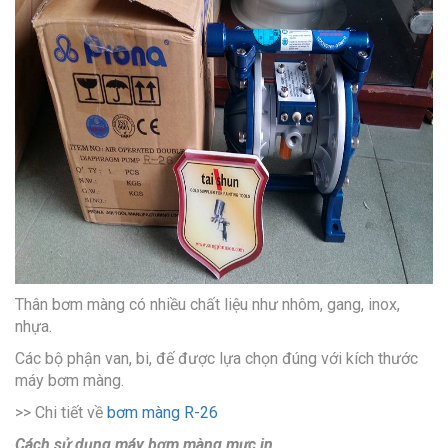
Thân bơm màng có nhiều chất liệu như nhôm, gang, inox,
nhựa.
Các bộ phận van, bi, đế được lựa chọn đúng với kích thước
máy bơm màng.
>> Chi tiết về
bơm màng R-26
Cách sử dụng máy bơm màng mực in