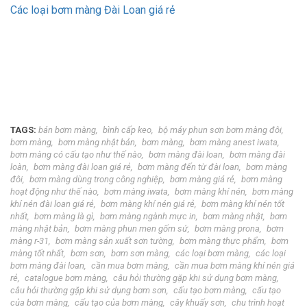
Các loại bơm màng Đài Loan giá rẻ
TAGS:
bán bơm màng
bình cấp keo
bộ máy phun sơn bơm màng đôi
bơm màng
bơm màng nhật bản
bơm màng
bơm màng anest iwata
bơm màng có cấu tạo như thế nào
bơm màng đài loan
bơm màng đài
loàn
bơm màng đài loan giá rẻ
bơm màng đến từ đài loan
bơm màng
đôi
bơm màng dùng trong công nghiệp
bơm màng giá rẻ
bơm màng
hoạt động như thế nào
bơm màng iwata
bơm màng khí nén
bơm màng
khí nén đài loan giá rẻ
bơm màng khí nén giá rẻ
bơm màng khí nén tốt
nhất
bơm màng là gì
bơm màng ngành mực in
bơm màng nhật
bơm
màng nhật bản
bơm màng phun men gốm sứ
bơm màng prona
bơm
màng r-31
bơm màng sản xuất sơn tường
bơm màng thực phẩm
bơm
màng tốt nhất
bơm sơn
bơm sơn màng
các loại bơm màng
các loại
bơm màng đài loan
cần mua bơm màng
cần mua bơm màng khí nén giá
rẻ
catalogue bơm màng
câu hỏi thường gặp khi sử dụng bơm màng
câu hỏi thường gặp khi sử dụng bơm sơn
cấu tạo bơm màng
cấu tạo
của bơm màng
cấu tạo của bơm màng
cây khuấy sơn
chu trình hoạt