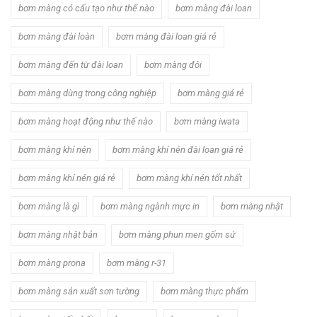
bơm màng có cấu tạo như thế nào
bơm màng đài loan
bơm màng đài loàn
bơm màng đài loan giá rẻ
bơm màng đến từ đài loan
bơm màng đôi
bơm màng dùng trong công nghiệp
bơm màng giá rẻ
bơm màng hoạt động như thế nào
bơm màng iwata
bơm màng khí nén
bơm màng khí nén đài loan giá rẻ
bơm màng khí nén giá rẻ
bơm màng khí nén tốt nhất
bơm màng là gì
bơm màng ngành mực in
bơm màng nhật
bơm màng nhật bản
bơm màng phun men gốm sứ
bơm màng prona
bơm màng r-31
bơm màng sản xuất sơn tường
bơm màng thực phẩm