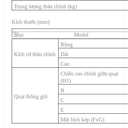
Trọng lượng thân chính (kg)
Kích thước (mm)
Mục Model
Rộng
Kích cỡ thân chính
Dài
Cao
Chiều cao chính giữa quạt
(H1)
B
Quạt thông gió
C
E
Mặt bích kép (FxG)