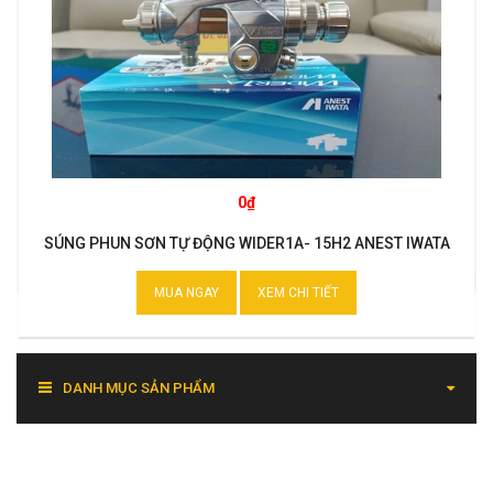
0₫
SÚNG PHUN SƠN TỰ ĐỘNG WIDER1A- 15H2 ANEST IWATA
MUA NGAY
XEM CHI TIẾT
DANH MỤC SẢN PHẨM