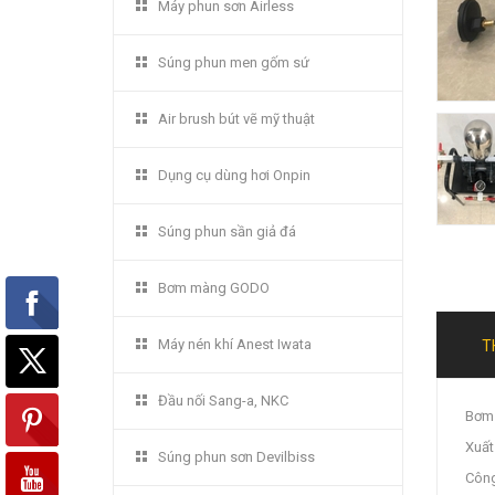
Máy phun sơn Airless
Súng phun men gốm sứ
Air brush bút vẽ mỹ thuật
Dụng cụ dùng hơi Onpin
Súng phun sần giả đá
Bơm màng GODO
Máy nén khí Anest Iwata
T
Đầu nối Sang-a, NKC
Bơm 
Xuất
Súng phun sơn Devilbiss
Công