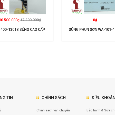
10.500.000₫
17.200.000₫
0₫
400-1301B SÚNG CAO CẤP
SÚNG PHUN SƠN WA-101-
T SUPERNOVA KHUYẾN MẠI
NG TIN
CHÍNH SÁCH
ĐIỀU KHOẢ
̉
Chính sách vận chuyển
Bảo hành & Sửa ch