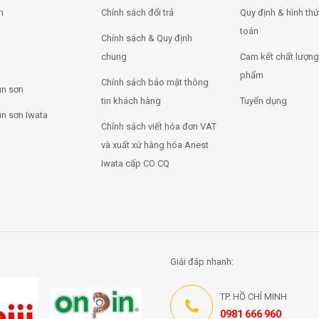
m
Chính sách đổi trả
Quy định & hình th
toán
Chính sách & Quy định
chung
Cam kết chất lượng
phẩm
Chính sách bảo mật thông
n sơn
tin khách hàng
Tuyển dụng
n sơn Iwata
Chính sách viết hóa đơn VAT
và xuất xứ hàng hóa Anest
Iwata cấp CO CQ
Giải đáp nhanh:
TP. HỒ CHÍ MINH
0981 666 960