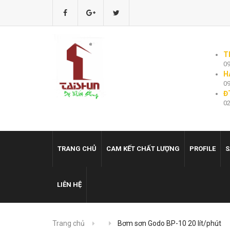
T
09
H
09
Đ
02
TRANG CHỦ
CAM KẾT CHẤT LƯỢNG
PROFILE
S
LIÊN HỆ
Trang chủ
Bơm sơn Godo BP-10 20 lít/phút