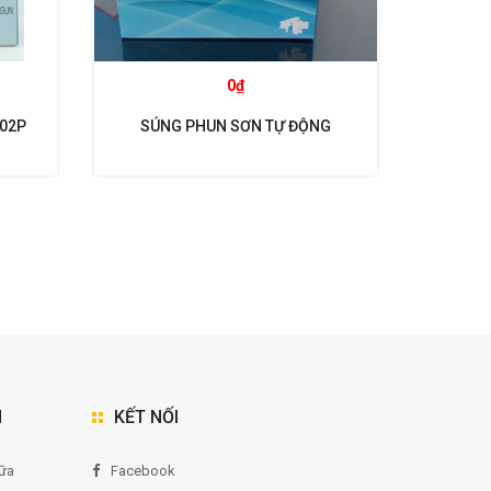
0₫
102P
SÚNG PHUN SƠN TỰ ĐỘNG
SÚNG P
WIDER1A- 15H2 ANEST IWATA
WI
N
KẾT NỐI
ữa
Facebook