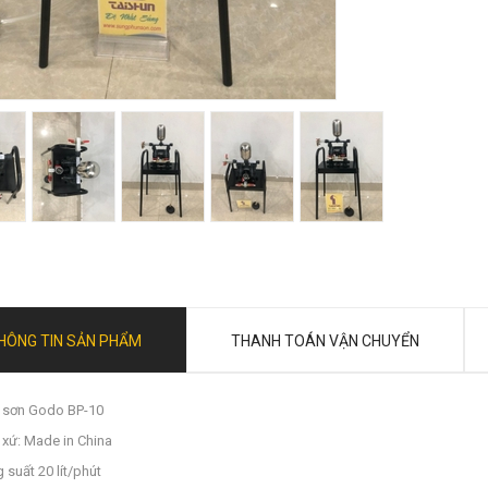
HÔNG TIN SẢN PHẨM
THANH TOÁN VẬN CHUYỂN
sơn Godo BP-10
 xứ: Made in China
 suất 20 lít/phút