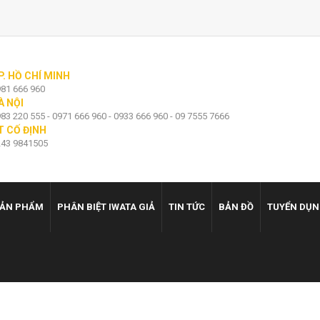
P. HỒ CHÍ MINH
81 666 960
À NỘI
83 220 555 - 0971 666 960 - 0933 666 960 - 09 7555 7666
T CỐ ĐỊNH
43 9841505
ẢN PHẨM
PHÂN BIỆT IWATA GIẢ
TIN TỨC
BẢN ĐỒ
TUYỂN DỤ