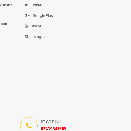
ức thanh
Twitter
Google Plus
 sản
Skype
Instagram
ĐT CỐ ĐỊNH
02439841505