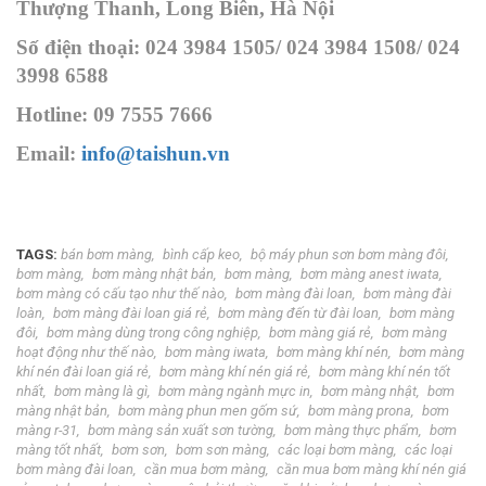
Thượng Thanh, Long Biên, Hà Nội
Số điện thoại: 024 3984 1505/ 024 3984 1508/ 024
3998 6588
Hotline: 09 7555 7666
Email:
info@taishun.vn
TAGS:
bán bơm màng
bình cấp keo
bộ máy phun sơn bơm màng đôi
bơm màng
bơm màng nhật bản
bơm màng
bơm màng anest iwata
bơm màng có cấu tạo như thế nào
bơm màng đài loan
bơm màng đài
loàn
bơm màng đài loan giá rẻ
bơm màng đến từ đài loan
bơm màng
đôi
bơm màng dùng trong công nghiệp
bơm màng giá rẻ
bơm màng
hoạt động như thế nào
bơm màng iwata
bơm màng khí nén
bơm màng
khí nén đài loan giá rẻ
bơm màng khí nén giá rẻ
bơm màng khí nén tốt
nhất
bơm màng là gì
bơm màng ngành mực in
bơm màng nhật
bơm
màng nhật bản
bơm màng phun men gốm sứ
bơm màng prona
bơm
màng r-31
bơm màng sản xuất sơn tường
bơm màng thực phẩm
bơm
màng tốt nhất
bơm sơn
bơm sơn màng
các loại bơm màng
các loại
bơm màng đài loan
cần mua bơm màng
cần mua bơm màng khí nén giá