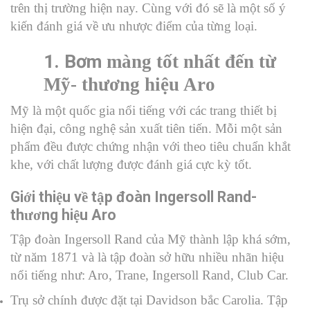
trên thị trường hiện nay. Cùng với đó sẽ là một số ý
kiến đánh giá về ưu nhược điểm của từng loại.
1. Bơm
màng tốt nhất đến từ
Mỹ- thương hiệu Aro
Mỹ là một quốc gia nổi tiếng với các trang thiết bị
hiện đại, công nghệ sản xuất tiên tiến. Mỗi một sản
phẩm đều được chứng nhận với theo tiêu chuẩn khắt
khe, với chất lượng được đánh giá cực kỳ tốt.
Gi
i thi
u v
t
p đoàn Ingersoll Rand-
ớ
ệ
ề
ậ
th
ng hi
u Aro
ươ
ệ
Tập đoàn Ingersoll Rand của Mỹ thành lập khá sớm,
từ năm 1871 và là tập đoàn sở hữu nhiều nhãn hiệu
nổi tiếng như: Aro, Trane, Ingersoll Rand, Club Car.
Trụ sở chính được đặt tại Davidson bắc Carolia. Tập