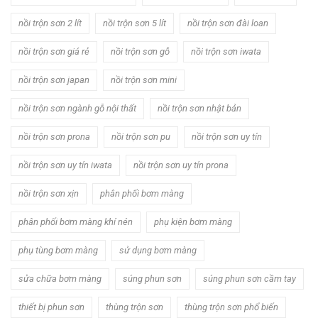
nồi trộn sơn 2 lít
nồi trộn sơn 5 lít
nồi trộn sơn đài loan
nồi trộn sơn giá rẻ
nồi trộn sơn gỗ
nồi trộn sơn iwata
nồi trộn sơn japan
nồi trộn sơn mini
nồi trộn sơn ngành gỗ nội thất
nồi trộn sơn nhật bản
nồi trộn sơn prona
nồi trộn sơn pu
nồi trộn sơn uy tín
nồi trộn sơn uy tín iwata
nồi trộn sơn uy tín prona
nồi trộn sơn xịn
phân phối bơm màng
phân phối bơm màng khí nén
phụ kiện bơm màng
phụ tùng bơm màng
sử dụng bơm màng
sửa chữa bơm màng
súng phun sơn
súng phun sơn cầm tay
thiết bị phun sơn
thùng trộn sơn
thùng trộn sơn phổ biến