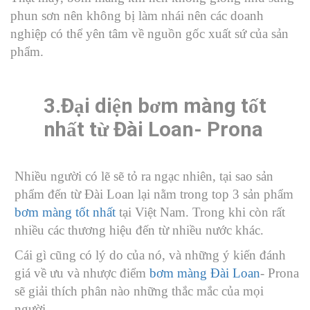
phun sơn nên không bị làm nhái nên các doanh
nghiệp có thể yên tâm về nguồn gốc xuất sứ của sản
phẩm.
3.Đ
i di
n b
m màng t
t
ạ
ệ
ơ
ố
nh
t t
Đài Loan- Prona
ấ
ừ
Nhiều người có lẽ sẽ tỏ ra ngạc nhiên, tại sao sản
phẩm đến từ Đài Loan lại nằm trong top 3 sản phẩm
bơm màng tốt nhất
tại Việt Nam. Trong khi còn rất
nhiều các thương hiệu đến từ nhiều nước khác.
Cái gì cũng có lý do của nó, và những ý kiến đánh
giá về ưu và nhược điểm
bơm màng Đài Loan
- Prona
sẽ giải thích phân nào những thắc mắc của mọi
người.