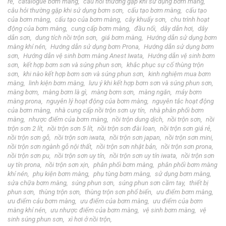
rẻ
catalogue bơm màng
câu hỏi thường gặp khi sử dụng bơm màng
câu hỏi thường gặp khi sử dụng bơm sơn
cấu tạo bơm màng
cấu tạo
của bơm màng
cấu tạo của bơm màng
cây khuấy sơn
chu trình hoạt
động của bơm màng
cung cấp bơm màng
đầu nối
dây dẫn hơi
dây
dẫn sơn
dung tích nồi trộn sơn
giá bơm màng
Hướng dẫn sử dụng bơm
màng khí nén
Hướng dẫn sử dụng bơm Prona
Hướng dẫn sử dụng bơm
sơn
Hướng dẫn vệ sinh bơm màng Anest Iwata
Hướng dẫn vệ sinh bơm
sơn
kết hợp bơm sơn và súng phun sơn
khắc phục sự cố thùng trộn
sơn
khi nào kết hợp bơm sơn và súng phun sơn
kinh nghiệm mua bơm
màng
linh kiện bơm màng
lưu ý khi kết hợp bơm sơn và súng phun sơn
màng bơm
màng bơm là gì
màng bơm sơn
màng ngăn
máy bơm
màng prona
nguyên lý hoạt động của bơm màng
nguyên tắc hoạt động
của bơm màng
nhà cung cấp nồi trộn sơn uy tín
nhà phân phối bơm
màng
nhược điểm của bơm màng
nồi trộn dung dịch
nồi trộn sơn
nồi
trộn sơn 2 lít
nồi trộn sơn 5 lít
nồi trộn sơn đài loan
nồi trộn sơn giá rẻ
nồi trộn sơn gỗ
nồi trộn sơn iwata
nồi trộn sơn japan
nồi trộn sơn mini
nồi trộn sơn ngành gỗ nội thất
nồi trộn sơn nhật bản
nồi trộn sơn prona
nồi trộn sơn pu
nồi trộn sơn uy tín
nồi trộn sơn uy tín iwata
nồi trộn sơn
uy tín prona
nồi trộn sơn xịn
phân phối bơm màng
phân phối bơm màng
khí nén
phụ kiện bơm màng
phụ tùng bơm màng
sử dụng bơm màng
sửa chữa bơm màng
súng phun sơn
súng phun sơn cầm tay
thiết bị
phun sơn
thùng trộn sơn
thùng trộn sơn phổ biến
ưu điểm bơm màng
ưu điểm cảu bơm màng
ưu điểm của bơm màng
ưu điểm của bơm
màng khí nén
ưu nhược điểm của bơm màng
vệ sinh bơm màng
vệ
sinh súng phun sơn
xì hơi ở nồi trộn