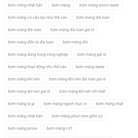
bơm màng nhật bản
bơm màng
bơm màng anest iwata
bơm màng có cấu tạo như thế nào
bơm màng đài loan
bơm màng đài loàn
bơm màng đài loan giá rẻ
bơm màng đến từ đài loan
bơm màng đôi
bơm màng dùng trong công nghiệp
bơm màng giá rẻ
bơm màng hoạt động như thế nào
bơm màng iwata
bơm màng khí nén
bơm màng khí nén đài loan giá rẻ
bơm màng khí nén giá rẻ
bơm màng khí nén tốt nhất
bơm màng là gì
bơm màng ngành mực in
bơm màng nhật
bơm màng nhật bản
bơm màng phun men gốm sứ
bơm màng prona
bơm màng r-31