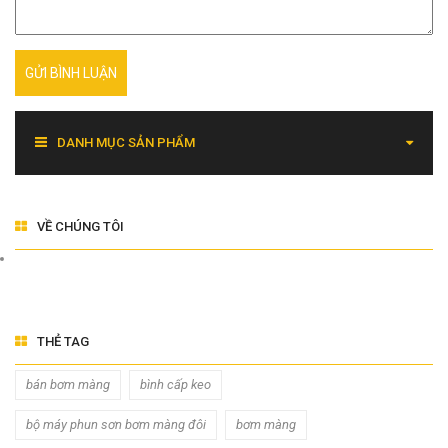
GỬI BÌNH LUẬN
DANH MỤC SẢN PHẨM
VỀ CHÚNG TÔI
THẺ TAG
bán bơm màng
bình cấp keo
bộ máy phun sơn bơm màng đôi
bơm màng