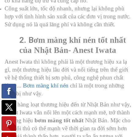
có khả năng dự trữ và cung cấp nó.
Công suất lớn, tốc độ nhanh, nhưng lại không phù
hợp với tình hình sản xuất của các đơn vị trong nước.
Sử dụng nó là quá lãng phí và không cần thiết.
2.
B
ơm màng khí nén tốt nhất
của Nhật Bản- Anest Iwata
Anest Iwata thì không phải là một thương hiệu xa lạ
gì, một thương hiệu lâu đời và nổi tiếng trên thế giới
về hệ thống thiết bị sơn phủ, công nghệ phun chất
lỏng....
Bơm màng khí nén
chỉ là một trong những
thiết bị như vậy.
Giữa hàng loạt thương hiệu đến từ Nhật Bản như vậy,
Anest Iwata vẫn nổi lên một cách mạnh mẽ, trở thành
thương hiệu
bơm màng tốt nhất
Nhật Bản. Mặc cho
các đối thủ có thế mạnh về thời gian ra đời sớm hơn
hay giá thành thấp hơn, người ta vẫn ấn tượng với