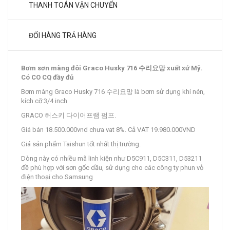
THANH TOÁN VẬN CHUYỂN
ĐỔI HÀNG TRẢ HÀNG
Bơm sơn màng đôi Graco Husky 716 수리요망 xuất xứ Mỹ.
Có CO CQ đầy đủ
Bơm màng Graco Husky 716 수리요망 là bơm sử dụng khí nén,
kích cỡ 3/4 inch
GRACO 허스키 다이어프램 펌프.
Giá bán 18.500.000vnd chưa vat 8%. Cả VAT 19.980.000VND
Giá sản phẩm Taishun tốt nhất thị trường.
Dòng này có nhiều mã linh kiện như D5C911, D5C311, D53211
đề phù hợp với sơn gốc dầu, sử dụng cho các công ty phun vỏ
điện thoại cho Samsung