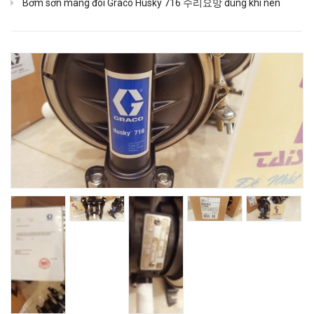
Bơm sơn màng đôi Graco Husky 716 수리요망 dùng khí nén