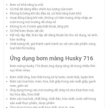
Bơm có khả năng tụ mồi
Có thể dẽ dàng điều chỉnh lưu lượng của bơm
Không bị hỏng khi tắc đầu xả, có khả năng bơm khô
Hoạt động bằng khí nén, không có hiện tượng cháy chập an
toàn trong môi trường dễ cháy nổ
Không bị rò rỉ tránh gây thất thoát, lãng phí
Có thể bơm được vật rắn
Kết nối, lặp đặt, tháo lắp dễ dàng thuận lợi cho sử dụng, vệ sinh,
bảo dưỡng
Chất lượng tốt, giá thành cạnh tranh so với các sản phẩm cùng
loại trên thị trường
Ứng dụng bơm màng Husky 716
Bơm màng Husky 716 được ứng dụng rộng rãi trong nhiều lĩnh
vực khác nhau:
Bơm chất lỏng, bùn thải trong xử lý nước, nước thải, luyện kim
Bơm các loại bùn, men, hóa, bột giấy trong sản xuất giấy, gạch
men, gốm sứ
Ứng dụng trong các môi trường dễ cháy nỏ như khai thác mỏ,
lọc hóa dầu, hóa chất
Bơm các loại bột, chất lỏng, chất đặc, hóa chất, nước sốt trong
sản xuất thực phẩm, dược phẩm
Ứng dụng trong sản xuất hóa chất, mực in, sơn