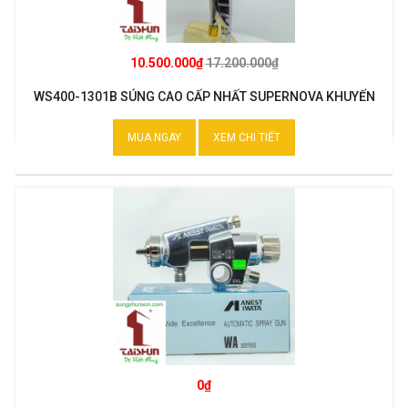
10.500.000₫
17.200.000₫
WS400-1301B SÚNG CAO CẤP NHẤT SUPERNOVA KHUYẾN
MẠI
MUA NGAY
XEM CHI TIẾT
0₫