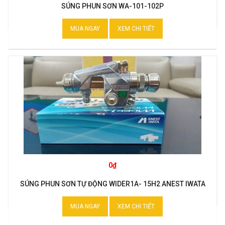
SÚNG PHUN SƠN WA-101-102P
MUA NGAY
XEM CHI TIẾT
0₫
SÚNG PHUN SƠN TỰ ĐỘNG WIDER1A- 15H2 ANEST IWATA
MUA NGAY
XEM CHI TIẾT