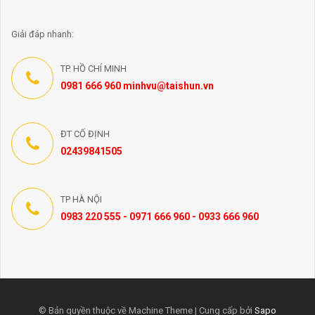
Giải đáp nhanh:
TP. HỒ CHÍ MINH
0981 666 960 minhvu@taishun.vn
ĐT CỐ ĐỊNH
02439841505
TP HÀ NỘI
0983 220 555 - 0971 666 960 - 0933 666 960
© Bản quyền thuộc về Machine Theme | Cung cấp bởi
Sapo