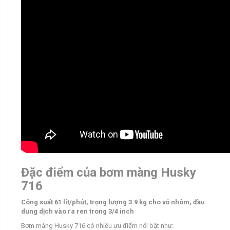
Đặc điểm của bơm màng Husky
716
Công suất 61 lít/phút, trọng lượng 3.9 kg cho vỏ nhôm, đầu
dung dịch vào ra ren trong 3/4 inch
Bơm màng Husky 716 có nhiều ưu điểm nổi bật như: